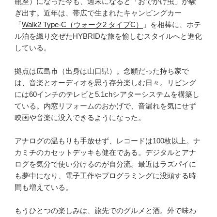
瓶座）になった今も、週末になると「おでかけ虫」が騒
ぎ出す。近年は、帯広で生まれたキャンピングカー
「
Walk2 Type‑C（ウォーク2 タイプC）
」を相棒に、ホテ
ル泊を織り交ぜたHYBRIDな旅を愉しむスタイルへと進化
している。
拠点は広島市（出身は山口県）。念願だった持ち家で
は、音楽とオーディオを思う存分楽しむ日々。リビング
には60インチのテレビと5.1chシアターシステムを構築し
ている。内窓リフォームのおかげで、音漏れを気にせず
映画や音楽に没入できるようになった。
アナログの温もりも手放せず、レコードは100枚以上。ナ
カミチのカセットデッキも健在である。デジタルとアナ
ログを気分で使い分けるのが自分流。最近はラズパイに
も夢中になり、電子工作やプログラミングに没頭する時
間も増えている。
もうひとつの楽しみは、旅先でのグルメと酒。外で味わ