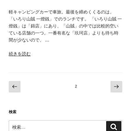
物
置
軽キャンピングカーで車旅。最後を締めくくるのは、
き
「いろり山賊 一燈銭」でのランチです。 「いろり山賊 一
場
燈銭」は「錦店」にあり、「山賊」の中では比較的空い
を
ている店舗の一つ。一番有名な「玖珂店」よりも待ち時
作
間が少ないので、 …
る”
“雰
続きを読む
の
囲
気
最
高！
投
前
次
固定ページ
2
【い
の
の
稿
ろ
ペ
ペ
の
り
ー
ー
ペ
山
検索
ジ
ジ
賊
ー
検
一
ジ
検
索
索:
燈