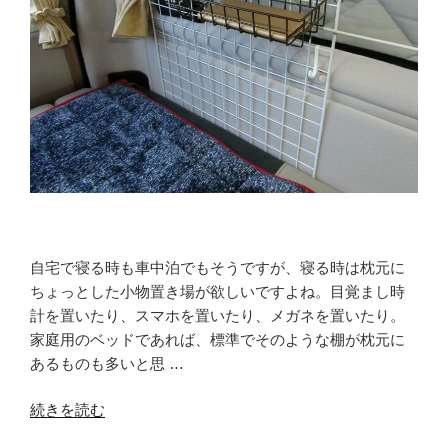
レ
ー
の
水
が
出
ず。
Assy
を
丸
ご
と
自宅で寝る時も車中泊でもそうですが、寝る時は枕元に
交
ちょっとした小物置き場が欲しいですよね。目覚まし時
換
計を置いたり、スマホを置いたり、メガネを置いたり。
す
家庭用のベッドであれば、標準でそのような棚が枕元に
る”
あるものも多いと思 …
の
“手
続きを読む
間