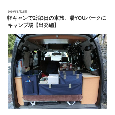
で
公
投
2019年3月16日
稿
認
軽キャンで2泊3日の車旅。湯YOUパークに
日:
車
キャンプ場【出発編】
中
泊！
湯
YOU
パ
ー
ク
「瀬
戸
大
橋
ス
パ
リ