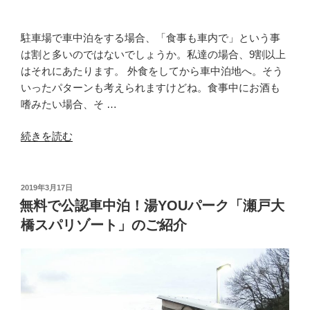
へ”
の
駐車場で車中泊をする場合、「食事も車内で」という事
は割と多いのではないでしょうか。私達の場合、9割以上
はそれにあたります。 外食をしてから車中泊地へ。そう
いったパターンも考えられますけどね。食事中にお酒も
嗜みたい場合、そ …
“湯
続きを読む
YOU
パ
ー
投
2019年3月17日
稿
ク
無料で公認車中泊！湯YOUパーク「瀬戸大
日:
で
橋スパリゾート」のご紹介
車
中
泊。
食
事