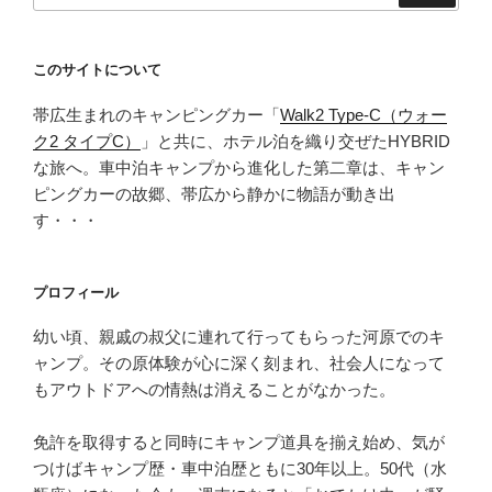
送
銭】
り
ち
このサイトについて
ょ
っ
帯広生まれのキャンピングカー「
Walk2 Type‑C（ウォー
と
ク2 タイプC）
」と共に、ホテル泊を織り交ぜたHYBRID
贅
な旅へ。車中泊キャンプから進化した第二章は、キャン
沢
ピングカーの故郷、帯広から静かに物語が動き出
な
す・・・
ラ
ン
チ
プロフィール
を
幼い頃、親戚の叔父に連れて行ってもらった河原でのキ
愉
ャンプ。その原体験が心に深く刻まれ、社会人になって
し
もアウトドアへの情熱は消えることがなかった。
む”
の
免許を取得すると同時にキャンプ道具を揃え始め、気が
つけばキャンプ歴・車中泊歴ともに30年以上。50代（水