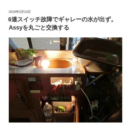
ャ
レ
投
2019年3月14日
稿
度
6連スイッチ故障でギャレーの水が出ず。
日:
ア
Assyを丸ごと交換する
ッ
プ！
焼
桐
と
100
円
グ
ッ
ズ
を
駆
使
し
カ