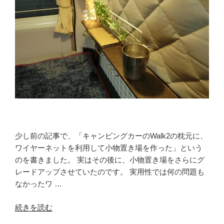
旅。
湯
YOU
パ
ー
ク
に
キ
ャ
ン
プ
場
少し前の記事で、「キャンピングカーのWalk2の枕元に、
【出
ワイヤーネットを利用して小物置き場を作った」という
発
のを書きました。 実はその後に、小物置き場をさらにグ
編】”
レードアップさせていたのです。 実用性では何の問題も
の
なかったワ …
“オ
続きを読む
シ