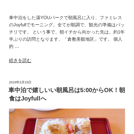
む
な
し】”
車中泊をした湯YOUパークで朝風呂に入り、ファミレス
の
のJoyfullでモーニング。全てが順調で、観光の準備はバッ
チリです。 という事で、朝イチから向かった先は。約1年
半ぶりの訪問となります、「倉敷美観地区」です。 個人
的 …
“人
続きを読む
気
観
光
投
2019年3月19日
稿
地
車中泊で嬉しいい朝風呂は5:00からOK！朝
日:
を
食はJoyfullへ
朝
イ
チ
か
ら