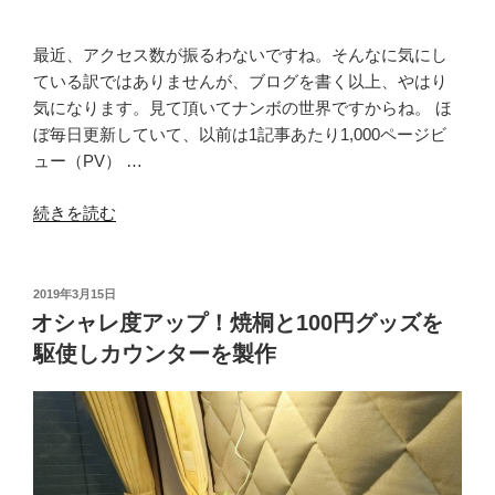
ゾ
ー
ト」
最近、アクセス数が振るわないですね。そんなに気にし
の
ている訳ではありませんが、ブログを書く以上、やはり
ご
気になります。見て頂いてナンボの世界ですからね。 ほ
紹
ぼ毎日更新していて、以前は1記事あたり1,000ページビ
介”
ュー（PV） …
の
“軽
続きを読む
キ
ャ
ン
投
2019年3月15日
稿
で
オシャレ度アップ！焼桐と100円グッズを
日:
2
駆使しカウンターを製作
泊
3
日
の
車