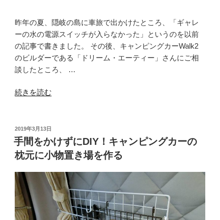
ウ
ン
昨年の夏、隠岐の島に車旅で出かけたところ、「ギャレ
タ
ーの水の電源スイッチが入らなかった」というのを以前
ー
の記事で書きました。 その後、キャンピングカーWalk2
を
のビルダーである「ドリーム・エーティー」さんにご相
製
談したところ、 …
作”
“6
続きを読む
の
連
ス
イ
投
2019年3月13日
稿
ッ
手間をかけずにDIY！キャンピングカーの
日:
チ
枕元に小物置き場を作る
故
障
で
ギ
ャ