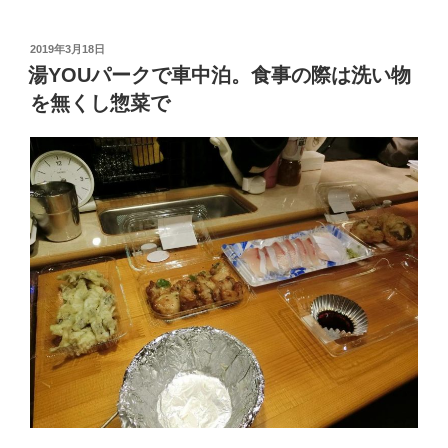
泊
で
投
2019年3月18日
稿
嬉
湯YOUパークで車中泊。食事の際は洗い物
日:
し
を無くし惣菜で
い
い
朝
風
呂
は
5:00
か
ら
OK！
朝
食
は
Joyfull