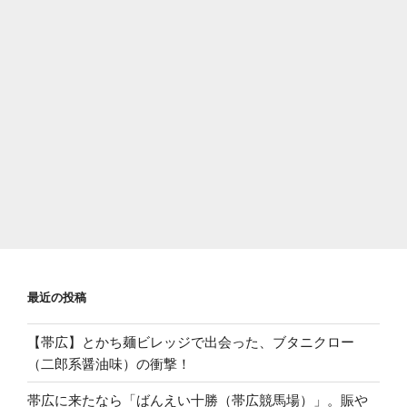
最近の投稿
【帯広】とかち麺ビレッジで出会った、ブタニクロー
（二郎系醤油味）の衝撃！
帯広に来たなら「ばんえい十勝（帯広競馬場）」。賑や