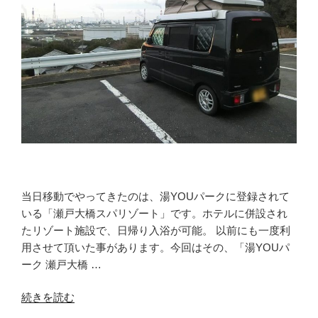
の
際
は
洗
い
物
を
無
く
し
惣
菜
当日移動でやってきたのは、湯YOUパークに登録されて
で”
いる「瀬戸大橋スパリゾート」です。ホテルに併設され
の
たリゾート施設で、日帰り入浴が可能。 以前にも一度利
用させて頂いた事があります。今回はその、「湯YOUパ
ーク 瀬戸大橋 …
“無
続きを読む
料