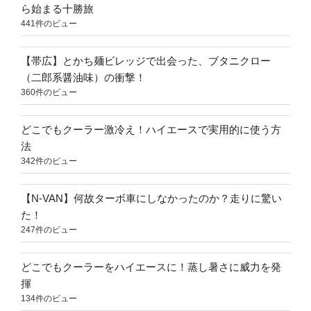
ら始まる十勝旅
441件のビュー
【帯広】とかち麺ビレッジで出会った、ブタニクロー
（二郎系醤油味）の衝撃！
360件のビュー
どこでもクーラー激冷え！ハイエースで実用的に使う方
法
342件のビュー
【N-VAN】何故ターボ車にしなかったのか？走りに驚い
た！
247件のビュー
どこでもクーラーをハイエースに！蒸し暑さに威力を発
揮
134件のビュー