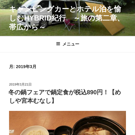
コ
キャンピングカーとホテル泊を愉
ン
しむHYBRID紀行 ～旅の第二章、
テ
ン
帯広から～
ツ
へ
メニュー
ス
キ
ッ
月:
2019年3月
プ
投
2019年3月21日
稿
冬の鍋フェアで鍋定食が税込890円！【め
日:
しや宮本むなし】