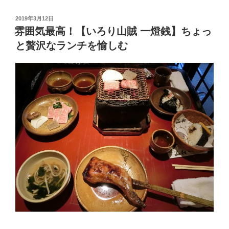
を
か
投
2019年3月12日
稿
け
雰囲気最高！【いろり山賊 一燈銭】ちょっ
日:
ず
と贅沢なランチを愉しむ
に
DIY！
キ
ャ
ン
ピ
ン
グ
カ
ー
の
枕
元
に
小