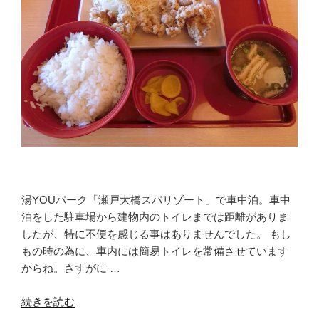
楽
し
む！
倉
敷
美
観
地
区
と
牡
蠣
湯YOUパーク「瀬戸大橋スパリゾート」で車中泊。車中
ま
泊をした駐車場から建物内のトイレまでは距離がありま
ん”
したが、特に不便を感じる事はありませんでした。 もし
の
もの時の為に、車内には簡易トイレを常備させています
からね。さすがに …
“車
続きを読む
中