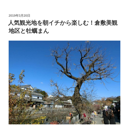
の
鍋
フ
投
2019年3月20日
稿
ェ
人気観光地を朝イチから楽しむ！倉敷美観
日:
ア
地区と牡蠣まん
で
鍋
定
食
が
税
込
890
円！
【め
し
や
宮
本