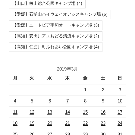
【山口】桜山総合公園キャンプ場
(4)
【愛媛】石槌山ハイウェイオアシスキャンプ場
(6)
【愛媛】ユートピア宇和オートキャンプ場
(3)
【高知】安田川アユおどる清流キャンプ場
(2)
【高知】仁淀川町ふれあい公園キャンプ場
(4)
2019年3月
月
火
水
木
金
土
日
1
2
3
4
5
6
7
8
9
10
11
12
13
14
15
16
17
18
19
20
21
22
23
24
25
26
27
28
29
30
31