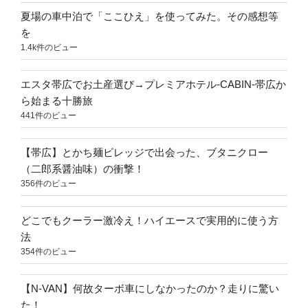
夏場の車中泊で「ここひえ」を使ってみた。その感想等
を
1.4k件のビュー
エスタ帯広でお土産選び→プレミアホテル-CABIN-帯広か
ら始まる十勝旅
441件のビュー
【帯広】とかち麺ビレッジで出会った、ブタニクロー
（二郎系醤油味）の衝撃！
356件のビュー
どこでもクーラー激冷え！ハイエースで実用的に使う方
法
354件のビュー
【N-VAN】何故ターボ車にしなかったのか？走りに驚い
た！