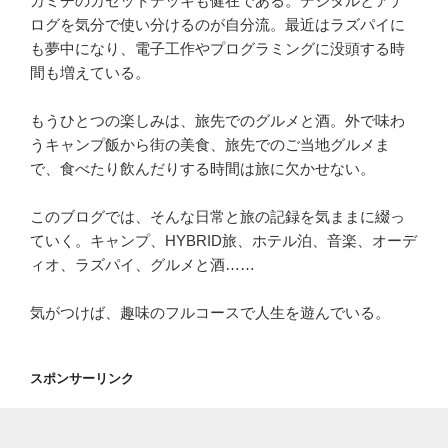
カミチのカセットデッキも健在である。デジタルとアナ
ログを気分で使い分けるのが自分流。最近はラズパイに
も夢中になり、電子工作やプログラミングに没頭する時
間も増えている。
もうひとつの楽しみは、旅先でのグルメと酒。外で味わ
うキャンプ飯から街の美食、旅先でのご当地グルメま
で、食べたり飲んだりする時間は旅に欠かせない。
このブログでは、そんな日常と旅の記録を気ままに綴っ
ていく。キャンプ、HYBRID旅、ホテル泊、音楽、オーデ
ィオ、ラズパイ、グルメと酒……
気がつけば、趣味のフルコースで人生を遊んでいる。
スポンサーリンク