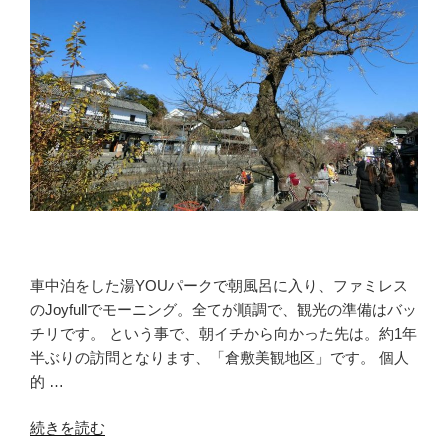
車中泊をした湯YOUパークで朝風呂に入り、ファミレス
のJoyfullでモーニング。全てが順調で、観光の準備はバッ
チリです。 という事で、朝イチから向かった先は。約1年
半ぶりの訪問となります、「倉敷美観地区」です。 個人
的 …
“人
続きを読む