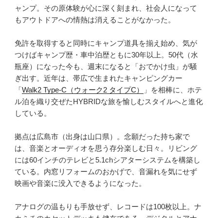
と
ャンプ。その原体験が心に深く刻まれ、社会人になって
牡
もアウトドアへの情熱は消えることがなかった。
蠣
ま
免許を取得すると同時にキャンプ道具を揃え始め、気が
ん”
つけばキャンプ歴・車中泊歴ともに30年以上。50代（水
の
瓶座）になった今も、週末になると「おでかけ虫」が騒
ぎ出す。近年は、帯広で生まれたキャンピングカー
「
Walk2 Type‑C（ウォーク2 タイプC）
」を相棒に、ホテ
ル泊を織り交ぜたHYBRIDな旅を愉しむスタイルへと進化
している。
拠点は広島市（出身は山口県）。念願だった持ち家で
は、音楽とオーディオを思う存分楽しむ日々。リビング
には60インチのテレビと5.1chシアターシステムを構築し
ている。内窓リフォームのおかげで、音漏れを気にせず
映画や音楽に没入できるようになった。
アナログの温もりも手放せず、レコードは100枚以上。ナ