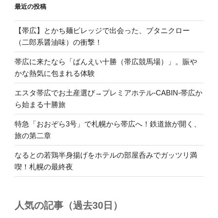
最近の投稿
【帯広】とかち麺ビレッジで出会った、ブタニクロー
（二郎系醤油味）の衝撃！
帯広に来たなら「ばんえい十勝（帯広競馬場）」。賑や
かな熱気に包まれる体験
エスタ帯広でお土産選び→プレミアホテル-CABIN-帯広か
ら始まる十勝旅
特急「おおぞら3号」で札幌から帯広へ！鉄道旅が開く、
旅の第二章
なるとの若鶏半身揚げをホテルの部屋呑みでガッツリ満
喫！札幌の最終夜
人気の記事（過去30日）