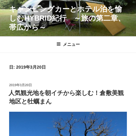
コ
キャンピングカーとホテル泊を愉
ン
しむHYBRID紀行 ～旅の第二章、
テ
ン
帯広から～
ツ
へ
メニュー
ス
キ
ッ
日:
2019年3月20日
プ
投
2019年3月20日
稿
人気観光地を朝イチから楽しむ！倉敷美観
日:
地区と牡蠣まん