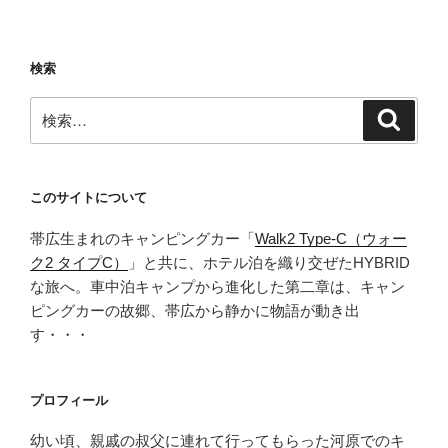
気
観
光
検索
地
を
検
検
朝
索
索:
イ
チ
か
このサイトについて
ら
帯広生まれのキャンピングカー「
Walk2 Type‑C（ウォー
楽
ク2 タイプC）
」と共に、ホテル泊を織り交ぜたHYBRID
し
な旅へ。車中泊キャンプから進化した第二章は、キャン
む！
ピングカーの故郷、帯広から静かに物語が動き出
倉
す・・・
敷
美
観
プロフィール
地
区
幼い頃、親戚の叔父に連れて行ってもらった河原でのキ