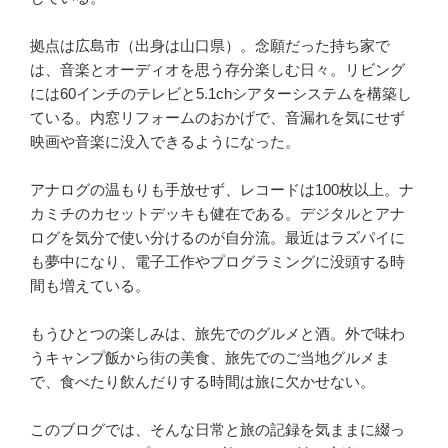
拠点は広島市（出身は山口県）。念願だった持ち家で
は、音楽とオーディオを思う存分楽しむ日々。リビング
には60インチのテレビと5.1chシアターシステムを構築し
ている。内窓リフォームのおかげで、音漏れを気にせず
映画や音楽に没入できるようになった。
アナログの温もりも手放せず、レコードは100枚以上。ナ
カミチのカセットデッキも健在である。デジタルとアナ
ログを気分で使い分けるのが自分流。最近はラズパイに
も夢中になり、電子工作やプログラミングに没頭する時
間も増えている。
もうひとつの楽しみは、旅先でのグルメと酒。外で味わ
うキャンプ飯から街の美食、旅先でのご当地グルメま
で、食べたり飲んだりする時間は旅に欠かせない。
このブログでは、そんな日常と旅の記録を気ままに綴っ