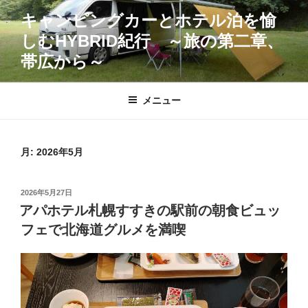
コ
キャンピングカーとホテル泊を愉
ン
しむHYBRID紀行 ～旅の第二章、
テ
ン
帯広から～
ツ
へ
メニュー
ス
キ
ッ
月:
2026年5月
プ
投
2026年5月27日
稿
アパホテル札幌すすきの駅前の朝食ビュッ
日:
フェで北海道グルメを満喫