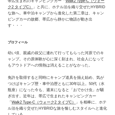
帯広生まれのキャンピングカー「
Walk2 Type‑C（ウォー
で
ク2 タイプC）
」と共に、ホテル泊を織り交ぜたHYBRID
キ
な旅へ。車中泊キャンプから進化した第二章は、キャン
ャ
ピングカーの故郷、帯広から静かに物語が動き出
ン
す・・・
ピ
ン
グ
プロフィール
カ
ー
幼い頃、親戚の叔父に連れて行ってもらった河原でのキ
の
ャンプ。その原体験が心に深く刻まれ、社会人になって
故
もアウトドアへの情熱は消えることがなかった。
郷
へ”
免許を取得すると同時にキャンプ道具を揃え始め、気が
の
つけばキャンプ歴・車中泊歴ともに30年以上。50代（水
瓶座）になった今も、週末になると「おでかけ虫」が騒
ぎ出す。近年は、帯広で生まれたキャンピングカー
「
Walk2 Type‑C（ウォーク2 タイプC）
」を相棒に、ホテ
ル泊を織り交ぜたHYBRIDな旅を愉しむスタイルへと進化
している。