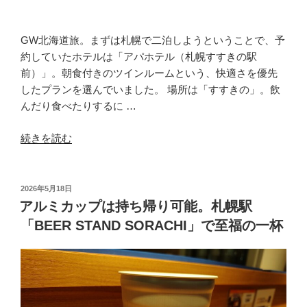
ェ
で
北
GW北海道旅。まずは札幌で二泊しようということで、予
海
約していたホテルは「アパホテル（札幌すすきの駅
道
前）」。朝食付きのツインルームという、快適さを優先
グ
したプランを選んでいました。 場所は「すすきの」。飲
ル
んだり食べたりするに …
メ
“平
続きを読む
を
塚
満
ジ
喫”
ン
の
投
2026年5月18日
稿
ギ
アルミカップは持ち帰り可能。札幌駅
日:
ス
「BEER STAND SORACHI」で至福の一杯
カ
ン
（す
す
き