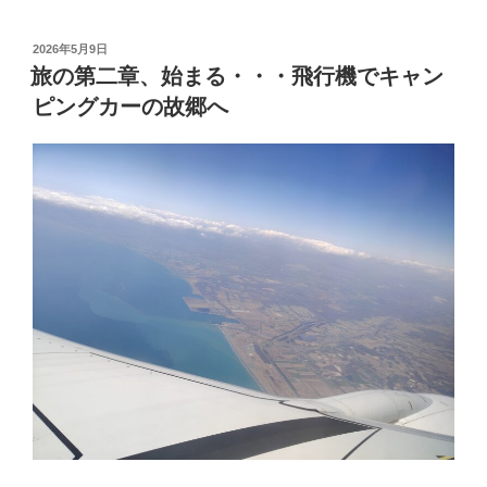
道
旅
投
2026年5月9日
稿
2026・
旅の第二章、始まる・・・飛行機でキャン
日:
序
ピングカーの故郷へ
章：
荷
造
り
か
ら
広
島
空
港
ラ
ウ
ン
ジ