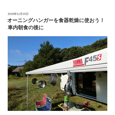
料
＆
オ
投
2018年11月15日
稿
ー
オーニングハンガーを食器乾燥に使おう！
日:
ト
車内朝食の後に
OK！
「桜
山
総
合
公
園
キ
ャ
ン
プ
場」
の
ご