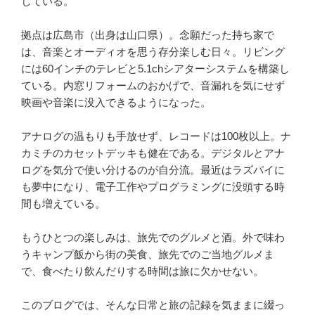
している。
拠点は広島市（出身は山口県）。念願だった持ち家で
は、音楽とオーディオを思う存分楽しむ日々。リビング
には60インチのテレビと5.1chシアターシステムを構築し
ている。内窓リフォームのおかげで、音漏れを気にせず
映画や音楽に没入できるようになった。
アナログの温もりも手放せず、レコードは100枚以上。ナ
カミチのカセットデッキも健在である。デジタルとアナ
ログを気分で使い分けるのが自分流。最近はラズパイに
も夢中になり、電子工作やプログラミングに没頭する時
間も増えている。
もうひとつの楽しみは、旅先でのグルメと酒。外で味わ
うキャンプ飯から街の美食、旅先でのご当地グルメま
で、食べたり飲んだりする時間は旅に欠かせない。
このブログでは、そんな日常と旅の記録を気ままに綴っ