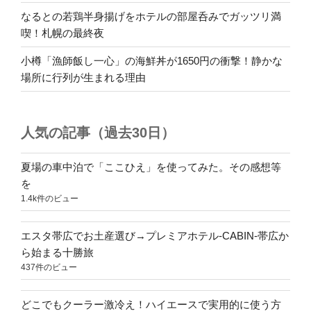
なるとの若鶏半身揚げをホテルの部屋呑みでガッツリ満
喫！札幌の最終夜
小樽「漁師飯し一心」の海鮮丼が1650円の衝撃！静かな
場所に行列が生まれる理由
人気の記事（過去30日）
夏場の車中泊で「ここひえ」を使ってみた。その感想等
を
1.4k件のビュー
エスタ帯広でお土産選び→プレミアホテル-CABIN-帯広か
ら始まる十勝旅
437件のビュー
どこでもクーラー激冷え！ハイエースで実用的に使う方