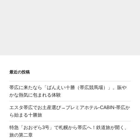
最近の投稿
帯広に来たなら「ばんえい十勝（帯広競馬場）」。賑や
かな熱気に包まれる体験
エスタ帯広でお土産選び→プレミアホテル-CABIN-帯広か
ら始まる十勝旅
特急「おおぞら3号」で札幌から帯広へ！鉄道旅が開く、
旅の第二章