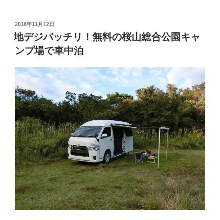
の
粉
投
2018年11月12日
稿
だ
地デジバッチリ！無料の桜山総合公園キャ
日:
れ
ンプ場で車中泊
と
魔
法
の
ス
パ
イ
ス
「マ
キ
シ
マ
ム」
で