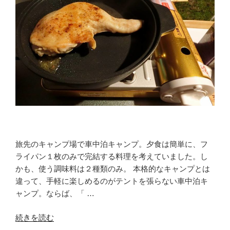
器
乾
燥
に
使
お
う！
車
内
朝
食
の
旅先のキャンプ場で車中泊キャンプ。夕食は簡単に、フ
後
ライパン１枚のみで完結する料理を考えていました。し
に”
かも、使う調味料は２種類のみ。 本格的なキャンプとは
の
違って、手軽に楽しめるのがテントを張らない車中泊キ
ャンプ。ならば、「 …
“秘
続きを読む
伝