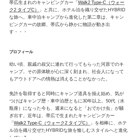
帯広生まれのキャンピングカー「
Walk2 Type‑C（ウォー
山
ク2 タイプC）
」と共に、ホテル泊を織り交ぜたHYBRID
総
な旅へ。車中泊キャンプから進化した第二章は、キャン
合
ピングカーの故郷、帯広から静かに物語が動き出
公
す・・・
園
キ
ャ
プロフィール
ン
プ
幼い頃、親戚の叔父に連れて行ってもらった河原でのキ
場
ャンプ。その原体験が心に深く刻まれ、社会人になって
で
もアウトドアへの情熱は消えることがなかった。
車
中
免許を取得すると同時にキャンプ道具を揃え始め、気が
泊”
つけばキャンプ歴・車中泊歴ともに30年以上。50代（水
の
瓶座）になった今も、週末になると「おでかけ虫」が騒
ぎ出す。近年は、帯広で生まれたキャンピングカー
「
Walk2 Type‑C（ウォーク2 タイプC）
」を相棒に、ホテ
ル泊を織り交ぜたHYBRIDな旅を愉しむスタイルへと進化