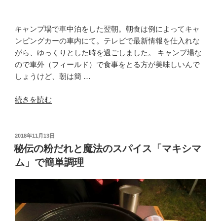
紹
介”
の
キャンプ場で車中泊をした翌朝。朝食は例によってキャ
ンピングカーの車内にて。テレビで最新情報を仕入れな
がら、ゆっくりとした時を過ごしました。 キャンプ場な
ので車外（フィールド）で食事をとる方が美味しいんで
しょうけど、朝は簡 …
“オ
続きを読む
ー
ニ
ン
投
2018年11月13日
稿
グ
秘伝の粉だれと魔法のスパイス「マキシマ
日:
ハ
ム」で簡単調理
ン
ガ
ー
を
食