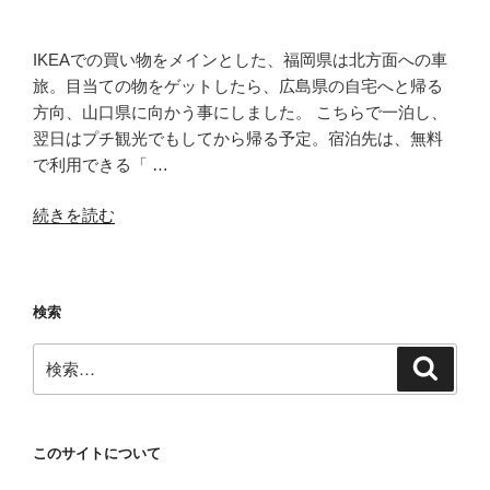
簡
単
調
IKEAでの買い物をメインとした、福岡県は北方面への車
理”
旅。目当ての物をゲットしたら、広島県の自宅へと帰る
の
方向、山口県に向かう事にしました。 こちらで一泊し、
翌日はプチ観光でもしてから帰る予定。宿泊先は、無料
で利用できる「 …
“地
続きを読む
デ
ジ
バ
検索
ッ
チ
検
検
リ！
索
索:
無
料
の
このサイトについて
桜