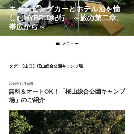
コ
キャンピングカーとホテル泊を愉
ン
しむHYBRID紀行 ～旅の第二章、
テ
ン
帯広から～
ツ
へ
メニュー
ス
キ
ッ
タグ:
【山口】桜山総合公園キャンプ場
プ
投
2018年11月16日
稿
無料＆オートOK！「桜山総合公園キャンプ
日:
場」のご紹介