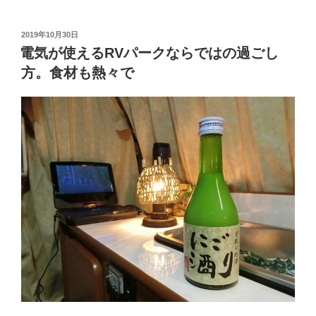
泊
の
投
2019年10月30日
稿
朝
電気が使えるRVパークならではの過ごし
日:
食
方。食材も熱々で
は
ジ
ェ
ッ
ト
ボ
イ
ル
で
カ
ッ
プ
ヌ
ー