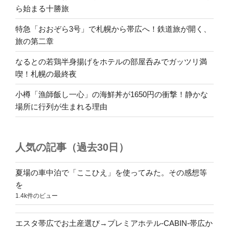
ら始まる十勝旅
特急「おおぞら3号」で札幌から帯広へ！鉄道旅が開く、
旅の第二章
なるとの若鶏半身揚げをホテルの部屋呑みでガッツリ満
喫！札幌の最終夜
小樽「漁師飯し一心」の海鮮丼が1650円の衝撃！静かな
場所に行列が生まれる理由
人気の記事（過去30日）
夏場の車中泊で「ここひえ」を使ってみた。その感想等
を
1.4k件のビュー
エスタ帯広でお土産選び→プレミアホテル-CABIN-帯広か