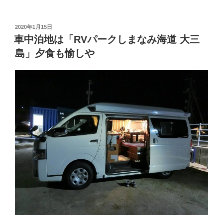
の
BGM
を
投
2020年1月15日
稿
バ
車中泊地は「RVパークしまなみ海道 大三
日:
ッ
島」夕食も愉しや
ク
に
車
内
朝
食
と
テ
ィ
ー
タ
イ
ム
【RV