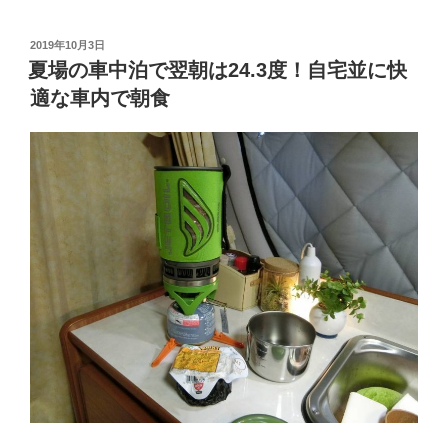
付
き
投
2019年10月3日
稿
で
夏場の車中泊で翌朝は24.3度！自宅並に快
日:
1,300
適な車内で朝食
円！
車
中
泊
の
聖
地
RV
パ
ー
ク
と
の
や