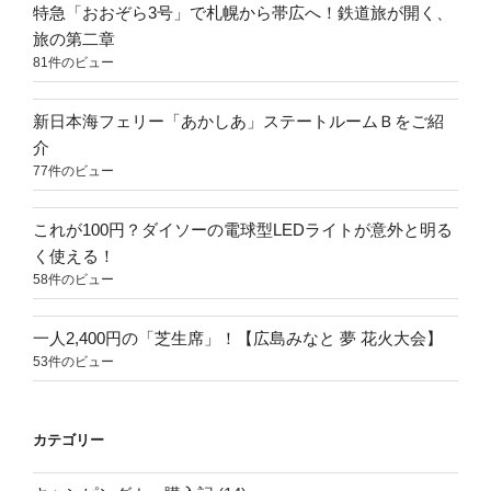
特急「おおぞら3号」で札幌から帯広へ！鉄道旅が開く、
旅の第二章
81件のビュー
新日本海フェリー「あかしあ」ステートルームＢをご紹
介
77件のビュー
これが100円？ダイソーの電球型LEDライトが意外と明る
く使える！
58件のビュー
一人2,400円の「芝生席」！【広島みなと 夢 花火大会】
53件のビュー
カテゴリー