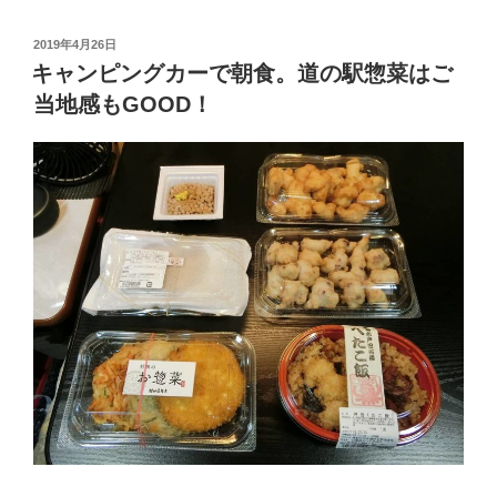
が
使
投
2019年4月26日
稿
え
キャンピングカーで朝食。道の駅惣菜はご
日:
る
当地感もGOOD！
RV
パ
ー
ク
＆
ど
こ
で
も
ク
ー
ラ
ー
で
快