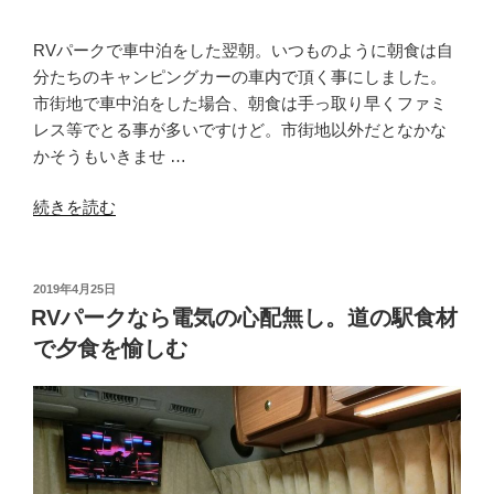
適
車
RVパークで車中泊をした翌朝。いつものように朝食は自
中
分たちのキャンピングカーの車内で頂く事にしました。
泊！”
市街地で車中泊をした場合、朝食は手っ取り早くファミ
の
レス等でとる事が多いですけど。市街地以外だとなかな
かそうもいきませ …
“キ
続きを読む
ャ
ン
ピ
投
2019年4月25日
稿
ン
RVパークなら電気の心配無し。道の駅食材
日:
グ
で夕食を愉しむ
カ
ー
で
朝
食。