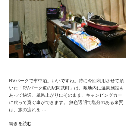
道
の
駅
惣
菜
は
ご
当
地
感
も
GOOD！”
RVパークで車中泊。いいですね。特に今回利用させて頂
の
いた「RVパーク道の駅阿武町」は、敷地内に温泉施設も
あって快適。風呂上がりにそのまま、キャンピングカー
に戻って寛ぐ事ができます。 無色透明で塩分のある泉質
は、旅の疲れを …
“RV
続きを読む
パ