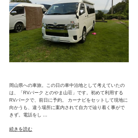
ら
で
は
の
過
ご
し
方。
食
材
も
熱々
岡山県への車旅。この日の車中泊地として考えていたの
で”
は、「RVパーク とのやま山荘」です。初めて利用する
の
RVパークで、前日に予約。 カーナビをセットして現地に
向かうも、違う場所に案内されて自力で辿り着く事がで
きず。電話をし …
“電
続きを読む
源