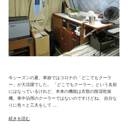
度！
自
宅
並
に
快
適
な
車
内
で
朝
今シーズンの夏、車旅ではコロナの「どこでもクーラ
食”
ー」が大活躍でした。 「どこでもクーラー」という名前
の
にはなっているけれど、本来の機能は衣類の除湿乾燥
機。車中泊用のクーラーではないのですけどね。 自分な
りに色々と工夫をして …
“電
続きを読む
源