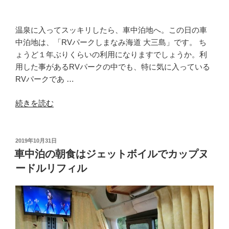
パ
ー
ク】
温泉に入ってスッキリしたら、車中泊地へ。この日の車
で”
中泊地は、「RVパークしまなみ海道 大三島」です。 ち
の
ょうど１年ぶりくらいの利用になりますでしょうか。利
用した事があるRVパークの中でも、特に気に入っている
RVパークであ …
“車
続きを読む
中
泊
地
投
2019年10月31日
稿
は
車中泊の朝食はジェットボイルでカップヌ
日:
「RV
ードルリフィル
パ
ー
ク
し
ま