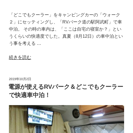
ま
山
荘”
「どこでもクーラー」をキャンピングカーの「ウォーク
の
２」にセッティングし、「RVパーク道の駅阿武町」で車
中泊。 その時の車内は、「ここは自宅の寝室か？」とい
うくらいの快適度でした。真夏（8月12日）の車中泊とい
う事を考える …
“夏
続きを読む
場
の
車
投
2019年10月2日
稿
中
電源が使えるRVパーク＆どこでもクーラー
日:
泊
で快適車中泊！
で
翌
朝
は
24.3