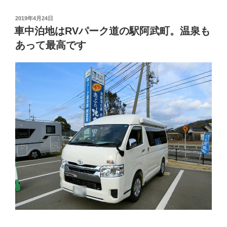
ー
ク
投
2019年4月24日
稿
な
車中泊地はRVパーク道の駅阿武町。温泉も
日:
ら
あって最高です
電
気
の
心
配
無
し。
道
の
駅
食
材
で
夕
食