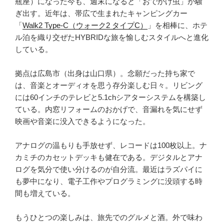
瓶座）になった今も、週末になると「おでかけ虫」が騒
ぎ出す。近年は、帯広で生まれたキャンピングカー
「
Walk2 Type‑C（ウォーク2 タイプC）
」を相棒に、ホテ
ル泊を織り交ぜたHYBRIDな旅を愉しむスタイルへと進化
している。
拠点は広島市（出身は山口県）。念願だった持ち家で
は、音楽とオーディオを思う存分楽しむ日々。リビング
には60インチのテレビと5.1chシアターシステムを構築し
ている。内窓リフォームのおかげで、音漏れを気にせず
映画や音楽に没入できるようになった。
アナログの温もりも手放せず、レコードは100枚以上。ナ
カミチのカセットデッキも健在である。デジタルとアナ
ログを気分で使い分けるのが自分流。最近はラズパイに
も夢中になり、電子工作やプログラミングに没頭する時
間も増えている。
もうひとつの楽しみは、旅先でのグルメと酒。外で味わ