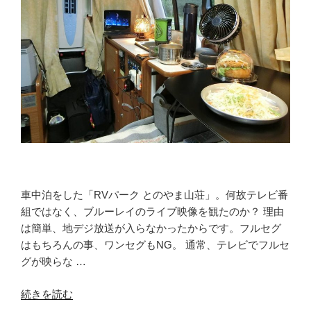
な
み
海
道
大
三
島」
夕
食
も
愉
し
車中泊をした「RVパーク とのやま山荘」。何故テレビ番
や”
組ではなく、ブルーレイのライブ映像を観たのか？ 理由
の
は簡単、地デジ放送が入らなかったからです。フルセグ
はもちろんの事、ワンセグもNG。 通常、テレビでフルセ
グが映らな …
“車
続きを読む
中