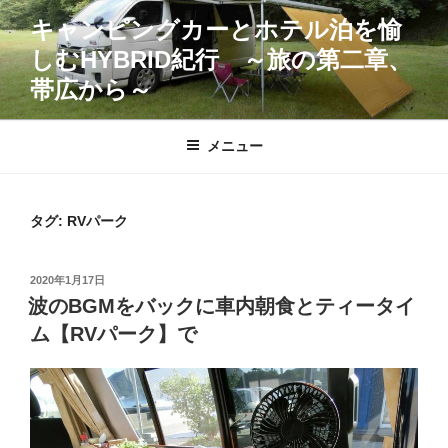
コ
キャンピングカーとホテル泊を愉
ン
しむHYBRID紀行 ～旅の第二章、
テ
ン
帯広から～
ツ
へ
メニュー
ス
キ
ッ
タグ:
RVパーク
プ
投
2020年1月17日
稿
波のBGMをバックに車内朝食とティータイ
日:
ム【RVパーク】で