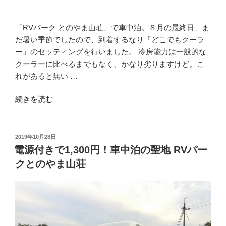
ド
ル
リ
「RVパーク とのやま山荘」で車中泊。８月の最終日、ま
フ
だ暑い季節でしたので、到着するなり「どこでもクーラ
ィ
ー」のセッティングを行いました。 冷房能力は一般的な
ル”
クーラーに比べるまでもなく、かなり劣りますけど。こ
の
れがあると無い …
“電
続きを読む
気
が
使
投
2019年10月28日
稿
え
電源付きで1,300円！車中泊の聖地 RVパー
日:
る
クとのやま山荘
RV
パ
ー
ク
な