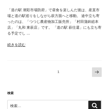
を
愉
「道の駅 潮彩市場防府」で昼食を楽しんだ後は、産直市
し
場と道の駅巡りをしながら萩方面へと移動。 途中立ち寄
む”
ったのは、「つつじ農産物加工販売所」「村田蒲鉾総本
の
店」「丸和 東萩店」です。 「道の駅 萩往還」にも立ち寄
る予定でし …
“車
続きを読む
中
泊
地
は
投
次
固定ページ
1
RV
の
稿
パ
ペ
の
ー
ー
ペ
ク
検索
ジ
道
ー
検
の
ジ
検
索
索:
駅