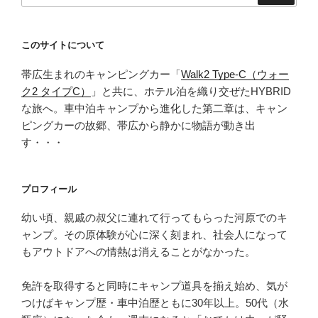
送
阿
り
武
このサイトについて
町。
温
帯広生まれのキャンピングカー「
Walk2 Type‑C（ウォー
泉
ク2 タイプC）
」と共に、ホテル泊を織り交ぜたHYBRID
も
な旅へ。車中泊キャンプから進化した第二章は、キャン
あ
ピングカーの故郷、帯広から静かに物語が動き出
っ
す・・・
て
最
高
プロフィール
で
幼い頃、親戚の叔父に連れて行ってもらった河原でのキ
す”
ャンプ。その原体験が心に深く刻まれ、社会人になって
の
もアウトドアへの情熱は消えることがなかった。
免許を取得すると同時にキャンプ道具を揃え始め、気が
つけばキャンプ歴・車中泊歴ともに30年以上。50代（水