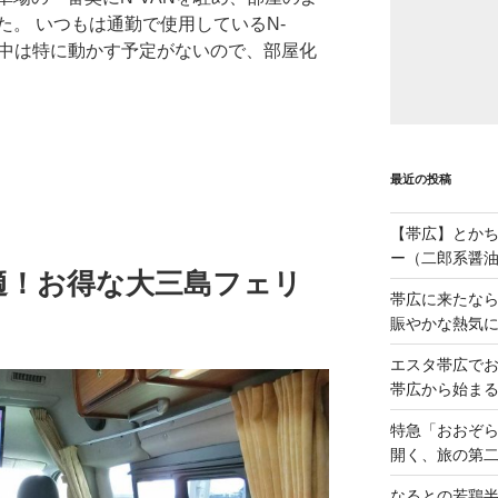
。 いつもは通勤で使用しているN-
み中は特に動かす予定がないので、部屋化
最近の投稿
【帯広】とか
ー（二郎系醤
適！お得な大三島フェリ
帯広に来たな
賑やかな熱気
エスタ帯広でお
帯広から始ま
特急「おおぞら
開く、旅の第
なるとの若鶏