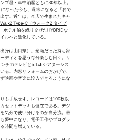
ンプ歴・車中泊歴ともに30年以上。
）になった今も、週末になると「おで
ぎ出す。近年は、帯広で生まれたキャ
「
Walk2 Type‑C（ウォーク2 タイプ
、ホテル泊を織り交ぜたHYBRIDな
タイルへと進化している。
（出身は山口県）。念願だった持ち家
オーディオを思う存分楽しむ日々。リ
インチのテレビと5.1chシアターシス
ている。内窓リフォームのおかげで、
せず映画や音楽に没入できるようにな
りも手放せず、レコードは100枚以
のカセットデッキも健在である。デジ
グを気分で使い分けるのが自分流。最
にも夢中になり、電子工作やプログラ
する時間も増えている。
楽しみは、旅先でのグルメと酒。外で