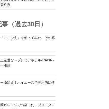
の最終夜
事（過去30日）
で「ここひえ」を使ってみた。その感
土産選び→プレミアホテル-CABIN-
る十勝旅
ラー激冷え！ハイエースで実用的に使
ち麺ビレッジで出会った、ブタニクロ