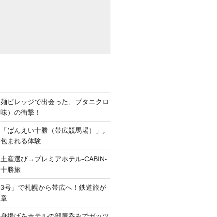
ち麺ビレッジで出会った、ブタニクロ
油味）の衝撃！
ら「ばんえい十勝（帯広競馬場）」。
に包まれる体験
土産選び→プレミアホテル-CABIN-
る十勝旅
3号」で札幌から帯広へ！鉄道旅が
二章
半身揚げをホテルの部屋呑みでガッツ