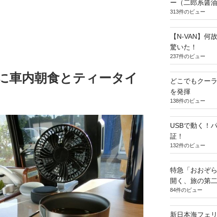
ー（二郎系醤
313件のビュー
【N-VAN】
驚いた！
237件のビュー
クに車内朝食とティータイ
どこでもクー
を発揮
138件のビュー
USBで動く！
証！
132件のビュー
特急「おおぞら
開く、旅の第
84件のビュー
新日本海フェ