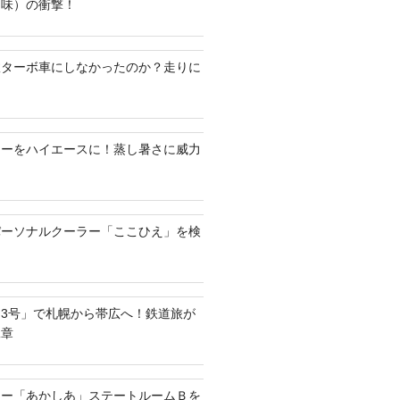
油味）の衝撃！
何故ターボ車にしなかったのか？走りに
ラーをハイエースに！蒸し暑さに威力
パーソナルクーラー「ここひえ」を検
3号」で札幌から帯広へ！鉄道旅が
二章
リー「あかしあ」ステートルームＢを