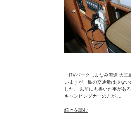
ー
の
休
日
割
引！”
の
「RVパークしまなみ海道 大
いますが、島の交通量は少ない
した。 以前にも書いた事があ
キャンピングカーの方が …
“波
続きを読む
の
BGM
を