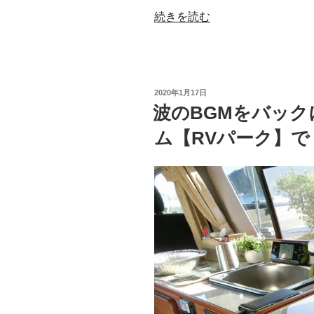
“四
続きを読む
国
へ
の
車
投
2020年1月17日
旅
稿
波のBGMをバッ
日:
に
ム【RVパーク】で
最
適！
お
得
な
大
三
島
フ
ェ
リ