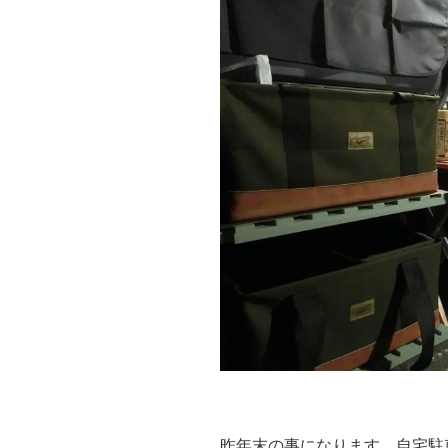
オ
ー
ブ
ン
で
作
る
「お
茶
ー
シ
ュ
ー」”
の
昨年末の事になります。自宅駐車