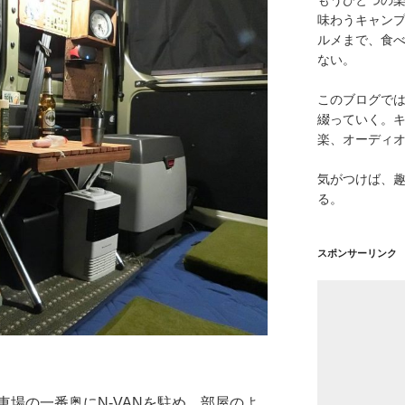
味わうキャン
ルメまで、食
ない。
このブログで
綴っていく。キ
楽、オーディ
気がつけば、
る。
スポンサーリンク
場の一番奥にN-VANを駐め、部屋のよ