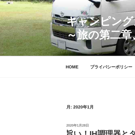
コ
ン
テ
キャンピング
ン
～旅の第二章
ツ
へ
ス
キ
ッ
HOME
プライバシーポリシー
プ
月:
2020年1月
投
2020年1月28日
稿
旨い！IH調理器と
日: