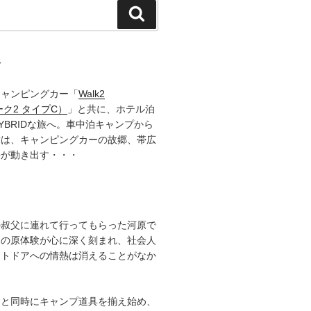
検
索
て
キャンピングカー「
Walk2
ーク2 タイプC）
」と共に、ホテル泊
YBRIDな旅へ。車中泊キャンプから
章は、キャンピングカーの故郷、帯広
語が動き出す・・・
の叔父に連れて行ってもらった河原で
その原体験が心に深く刻まれ、社会人
ウトドアへの情熱は消えることがなか
ると同時にキャンプ道具を揃え始め、