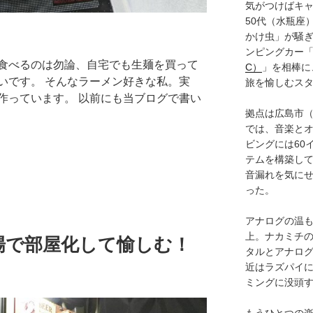
気がつけばキャ
50代（水瓶座
かけ虫」が騒
ンピングカー
食べるのは勿論、自宅でも生麺を買って
C）
」を相棒に
いです。 そんなラーメン好きな私。実
旅を愉しむス
作っています。 以前にも当ブログで書い
拠点は広島市
では、音楽と
ビングには60
テムを構築し
音漏れを気に
った。
アナログの温も
上。ナカミチ
車場で部屋化して愉しむ！
タルとアナロ
近はラズパイ
ミングに没頭
もうひとつの