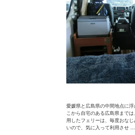
愉
し
む！
電
気
も
バ
ッ
チ
リ”
の
愛媛県と広島県の中間地点に浮
こから自宅のある広島県までは
用したフェリーは、毎度おなじ
いので、気に入って利用させ …