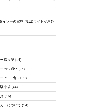
？ダイソーの電球型LEDライトが意外
る！
カー購入記
(14)
カーの快適化
(24)
カーで車中泊
(109)
る駐車場
(44)
紹介
(16)
グカーについて
(14)