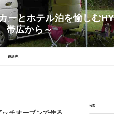
カーとホテル泊を愉しむHY
、帯広から～
連絡先
検索
ダッチオーブンで作る