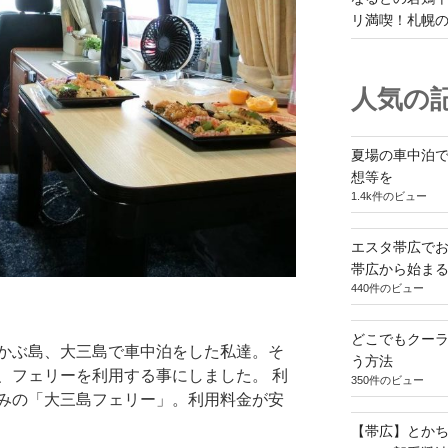
リ満喫！札幌
人気の記
夏場の車中泊
想等を
1.4k件のビュー
エスタ帯広でお
帯広から始ま
440件のビュー
どこでもクー
かぶ島、大三島で車中泊をした私達。そ
う方法
、フェリーを利用する事にしました。 利
350件のビュー
みの「大三島フェリー」。利用料金が安
【帯広】とか