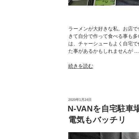
ラーメンが大好きな私。お店で
きて自分で作って食べる事も多
は、チャーシューもよく自宅で
た事があるかもしれませんが …
“旨
続きを読む
い！
IH
調
理
投
2020年1月24日
器
稿
N-VANを自宅駐
日:
と
電気もバッチリ
ダ
ッ
チ