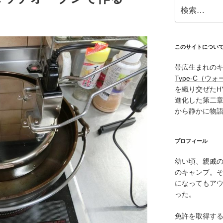
検
索:
このサイトについ
帯広生まれの
Type‑C（ウォ
を織り交ぜたH
進化した第二
から静かに物
プロフィール
幼い頃、親戚
のキャンプ。
になってもア
った。
免許を取得す