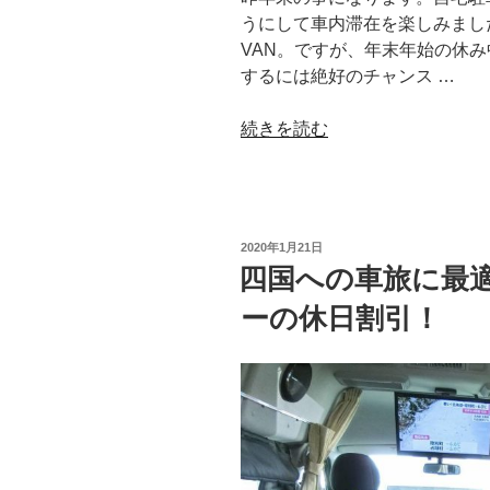
うにして車内滞在を楽しみました
VAN。ですが、年末年始の休
するには絶好のチャンス …
“N-
続きを読む
VAN
を
自
宅
投
2020年1月21日
駐
稿
四国への車旅に最
日:
車
ーの休日割引！
場
で
部
屋
化
し
て