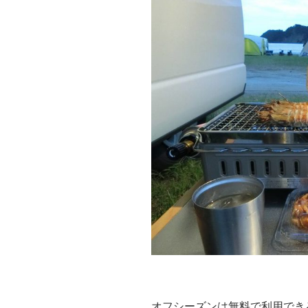
電
機
を
た
き、
大
声
で
宴
会
を
し
な
い
で！”
の
オフシーズンは無料で利用でき