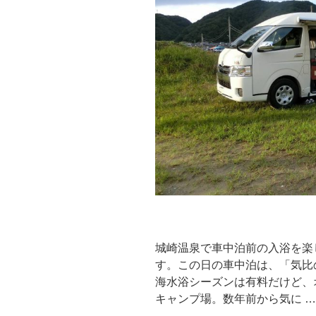
し
の
夕
食！
そ
し
て
車
中
泊”
の
城崎温泉で車中泊前の入浴を楽
す。この日の車中泊は、「気比
海水浴シーズンは有料だけど、
キャンプ場。数年前から気に …