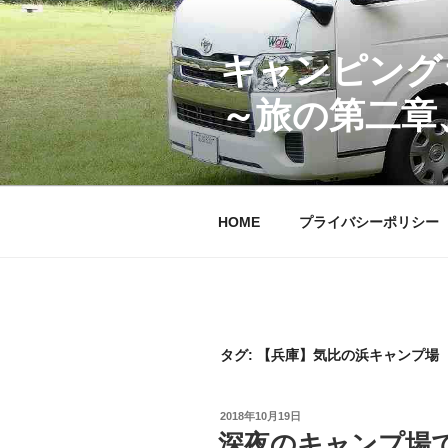
コ
ン
テ
キャンピング
ン
～旅の第二章
ツ
へ
ス
キ
ッ
HOME
プライバシーポリシー
プ
タグ:
【兵庫】気比の浜キャンプ場
投
2018年10月19日
稿
深夜のキャンプ場
日: