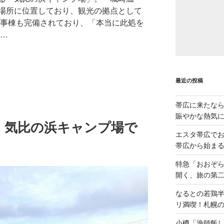
場所に位置しており、観光の拠点として
炊事棟も完備されており、「本当に此処を
 …
最近の投稿
帯広に来たな
賑やかな熱気
！気比の浜キャンプ場で
エスタ帯広でお
帯広から始ま
特急「おおぞら
開く、旅の第
なるとの若鶏
リ満喫！札幌
小樽「漁師飯し