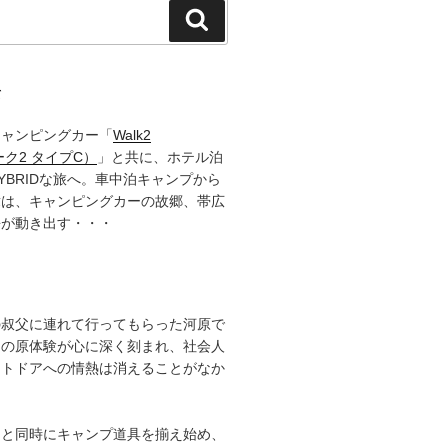
検
索
て
キャンピングカー「
Walk2
ーク2 タイプC）
」と共に、ホテル泊
YBRIDな旅へ。車中泊キャンプから
章は、キャンピングカーの故郷、帯広
語が動き出す・・・
の叔父に連れて行ってもらった河原で
その原体験が心に深く刻まれ、社会人
ウトドアへの情熱は消えることがなか
ると同時にキャンプ道具を揃え始め、