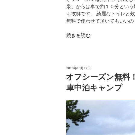
泉」からは車で約１０分という
も抜群です。 綺麗なトイレと
無料で使わせて頂いてもいいの
“旅
続きを読む
先
の
キ
ャ
投
2018年10月17日
ン
稿
オフシーズン無料
日:
プ
車中泊キャンプ
場
で
但
馬
産
ず
く