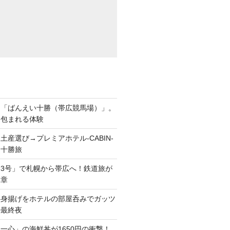
ら「ばんえい十勝（帯広競馬場）」。
に包まれる体験
土産選び→プレミアホテル-CABIN-
る十勝旅
3号」で札幌から帯広へ！鉄道旅が
二章
半身揚げをホテルの部屋呑みでガッツ
の最終夜
一心」の海鮮丼が1650円の衝撃！