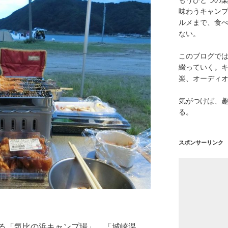
味わうキャン
ルメまで、食
ない。
このブログで
綴っていく。キ
楽、オーディ
気がつけば、
る。
スポンサーリンク
る「気比の浜キャンプ場」。「城崎温