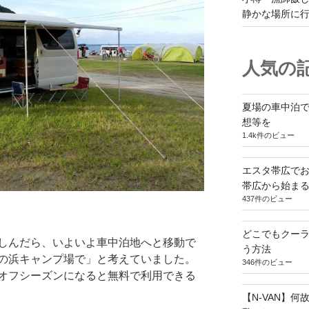
静かな場所に
人気の記
夏場の車中泊
想等を
1.4k件のビュー
エスタ帯広でお
帯広から始ま
437件のビュー
どこでもクー
しんだら、いよいよ車中泊地へと移動で
う方法
の浜キャンプ場で」と考えていました。
346件のビュー
オフシーズンになると無料で利用できる
【N-VAN】