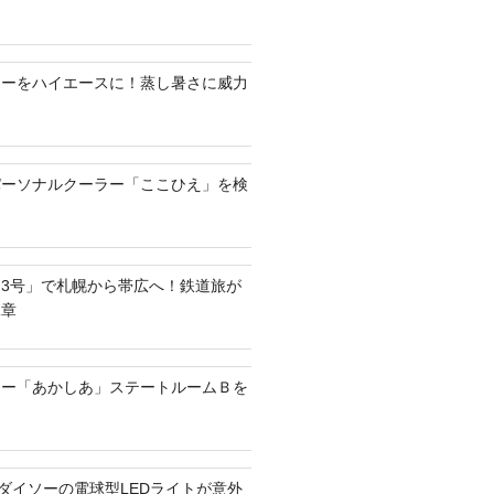
ラーをハイエースに！蒸し暑さに威力
パーソナルクーラー「ここひえ」を検
3号」で札幌から帯広へ！鉄道旅が
二章
リー「あかしあ」ステートルームＢを
？ダイソーの電球型LEDライトが意外