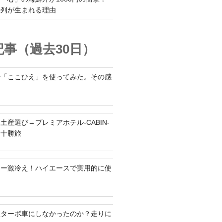
行列が生まれる理由
事（過去30日）
で「ここひえ」を使ってみた。その感
土産選び→プレミアホテル-CABIN-
る十勝旅
ラー激冷え！ハイエースで実用的に使
何故ターボ車にしなかったのか？走りに