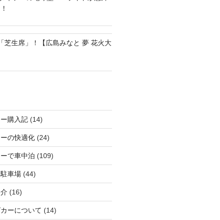
る！
の「芝生席」！【広島みなと 夢 花火大
カー購入記
(14)
カーの快適化
(24)
カーで車中泊
(109)
る駐車場
(44)
紹介
(16)
グカーについて
(14)