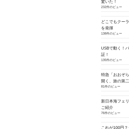
驚いた！
232件のビュー
どこでもクー
を発揮
138件のビュー
USBで動く！
証！
135件のビュー
特急「おおぞら
開く、旅の第
81件のビュー
新日本海フェ
ご紹介
76件のビュー
これが100円