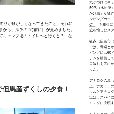
気がつけばキャ
50代（水瓶座
かけ虫」が騒
ンピングカー
ら周りが騒がしくなってきたのと、それに
C）
」を相棒に
事から、深夜の2時前に目が覚めました。
旅を愉しむス
てキャンプ場のトイレへと行くと？ な
拠点は広島市
では、音楽と
ビングには60
テムを構築し
音漏れを気に
った。
アナログの温も
上。ナカミチ
で但馬産ずくしの夕食！
タルとアナロ
近はラズパイ
ミングに没頭
もうひとつの