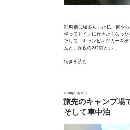
21時前に寝落ちした私。何や
伴ってトイレに行きたくなった
そして、キャンピングカーを出
んと、深夜の2時前とい …
“深
続きを読む
夜
の
キ
ャ
投
2018年10月18日
ン
稿
旅先のキャンプ場
日:
プ
そして車中泊
場
で
発