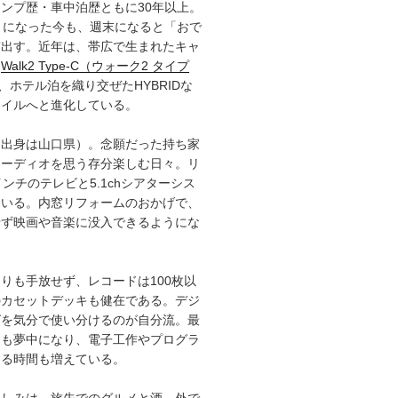
ンプ歴・車中泊歴ともに30年以上。
）になった今も、週末になると「おで
ぎ出す。近年は、帯広で生まれたキャ
「
Walk2 Type‑C（ウォーク2 タイプ
、ホテル泊を織り交ぜたHYBRIDな
タイルへと進化している。
（出身は山口県）。念願だった持ち家
オーディオを思う存分楽しむ日々。リ
インチのテレビと5.1chシアターシス
ている。内窓リフォームのおかげで、
せず映画や音楽に没入できるようにな
りも手放せず、レコードは100枚以
のカセットデッキも健在である。デジ
グを気分で使い分けるのが自分流。最
にも夢中になり、電子工作やプログラ
する時間も増えている。
楽しみは、旅先でのグルメと酒。外で