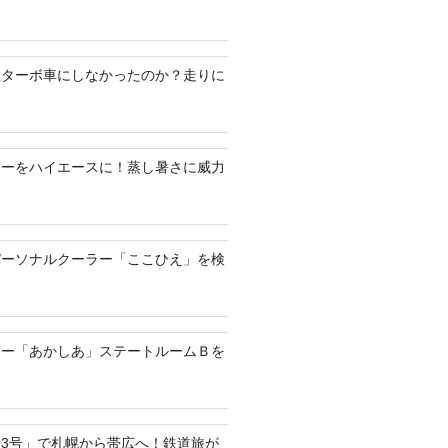
何故ターボ車にしなかったのか？走りに
ラーをハイエースに！蒸し暑さに威力
パーソナルクーラー「ここひえ」を検
リー「あかしあ」ステートルームＢを
3号」で札幌から帯広へ！鉄道旅が