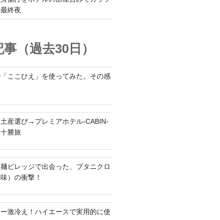
の最終夜
事（過去30日）
で「ここひえ」を使ってみた。その感
土産選び→プレミアホテル-CABIN-
る十勝旅
ち麺ビレッジで出会った、ブタニクロ
油味）の衝撃！
ラー激冷え！ハイエースで実用的に使