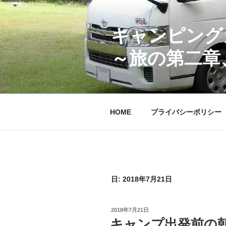
コ
ン
テ
キャンピング
ン
～旅の第二章
ツ
へ
ス
キ
ッ
HOME
プライバシーポリシー
プ
日:
2018年7月21日
投
2018年7月21日
稿
キャンプ出発前の
日: