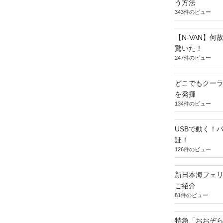
う方法
343件のビュー
【N-VAN】
驚いた！
247件のビュー
どこでもクー
を発揮
134件のビュー
USBで動く！
証！
126件のビュー
新日本海フェ
ご紹介
81件のビュー
特急「おおぞら