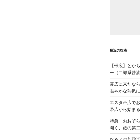
最近の投稿
【帯広】とか
ー（二郎系醤
帯広に来たな
賑やかな熱気
エスタ帯広でお
帯広から始ま
特急「おおぞら
開く、旅の第
なるとの若鶏