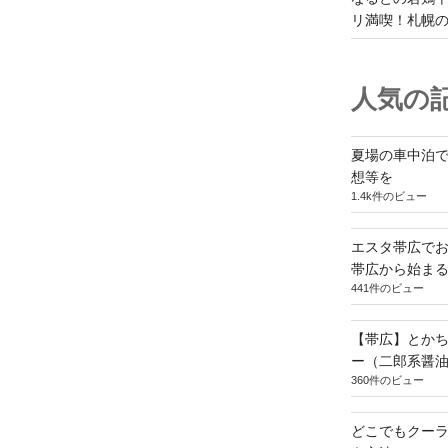
リ満喫！札幌
人気の記
夏場の車中泊
想等を
1.4k件のビュー
エスタ帯広でお
帯広から始ま
441件のビュー
【帯広】とか
ー（二郎系醤
360件のビュー
どこでもクー