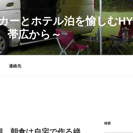
カーとホテル泊を愉しむHY
、帯広から～
連絡先
検索
朝。朝食は自宅で作る絶