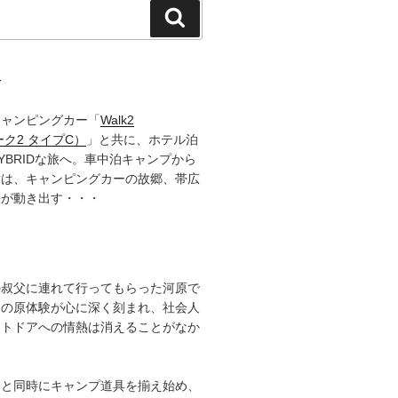
検
索
て
キャンピングカー「
Walk2
ーク2 タイプC）
」と共に、ホテル泊
YBRIDな旅へ。車中泊キャンプから
章は、キャンピングカーの故郷、帯広
語が動き出す・・・
の叔父に連れて行ってもらった河原で
その原体験が心に深く刻まれ、社会人
ウトドアへの情熱は消えることがなか
ると同時にキャンプ道具を揃え始め、