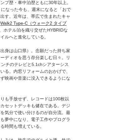
ンプ歴・車中泊歴ともに30年以上。
）になった今も、週末になると「おで
ぎ出す。近年は、帯広で生まれたキャ
「
Walk2 Type‑C（ウォーク2 タイプ
、ホテル泊を織り交ぜたHYBRIDな
タイルへと進化している。
（出身は山口県）。念願だった持ち家
オーディオを思う存分楽しむ日々。リ
インチのテレビと5.1chシアターシス
ている。内窓リフォームのおかげで、
せず映画や音楽に没入できるようにな
りも手放せず、レコードは100枚以
のカセットデッキも健在である。デジ
グを気分で使い分けるのが自分流。最
にも夢中になり、電子工作やプログラ
する時間も増えている。
楽しみは、旅先でのグルメと酒。外で