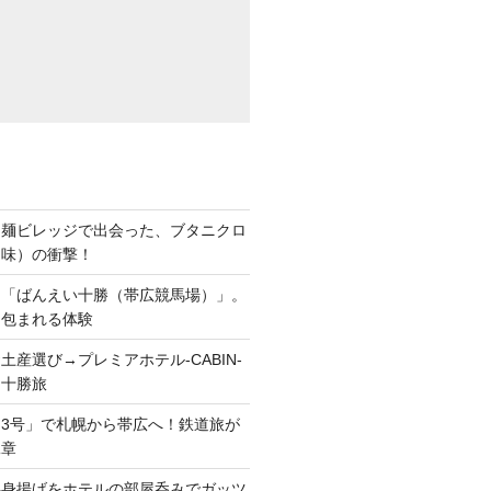
ち麺ビレッジで出会った、ブタニクロ
油味）の衝撃！
ら「ばんえい十勝（帯広競馬場）」。
に包まれる体験
土産選び→プレミアホテル-CABIN-
る十勝旅
3号」で札幌から帯広へ！鉄道旅が
二章
半身揚げをホテルの部屋呑みでガッツ