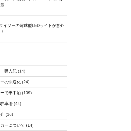
二章
？ダイソーの電球型LEDライトが意外
る！
カー購入記
(14)
カーの快適化
(24)
カーで車中泊
(109)
る駐車場
(44)
紹介
(16)
グカーについて
(14)