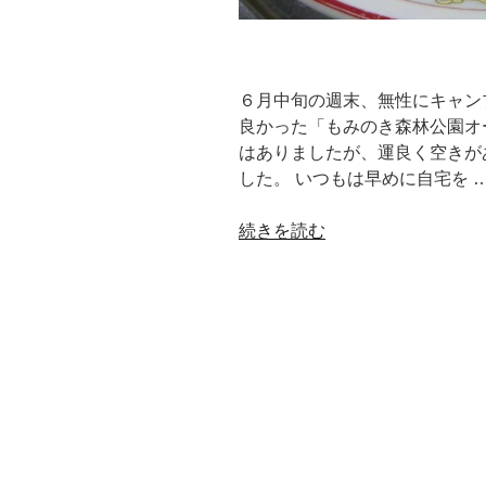
６月中旬の週末、無性にキャン
良かった「もみのき森林公園オ
はありましたが、運良く空きが
した。 いつもは早めに自宅を 
“キ
続きを読む
ャ
ン
プ
出
発
前
の
朝。
朝