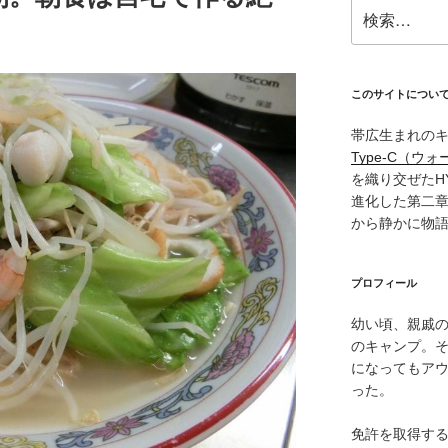
検
索:
このサイトについ
帯広生まれの
Type‑C（ウォ
を織り交ぜたH
進化した第二
から静かに物
プロフィール
幼い頃、親戚
のキャンプ。
になってもア
った。
免許を取得す