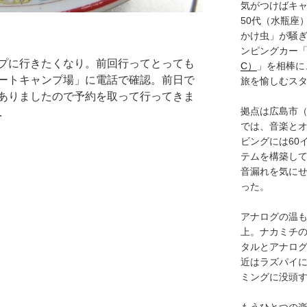
気がつけばキャ
50代（水瓶座
かけ虫」が騒
ンピングカー
プに行きたくなり。前回行ってとっても
C）
」を相棒に
ートキャンプ場」に電話で確認。前日で
旅を愉しむス
ありましたので予約を取って行ってきま
拠点は広島市
…
では、音楽と
ビングには60
テムを構築し
音漏れを気に
った。
アナログの温も
上。ナカミチ
タルとアナロ
近はラズパイ
ミングに没頭
もうひとつの