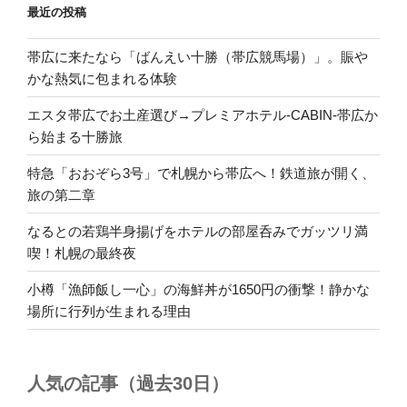
最近の投稿
帯広に来たなら「ばんえい十勝（帯広競馬場）」。賑や
かな熱気に包まれる体験
エスタ帯広でお土産選び→プレミアホテル-CABIN-帯広か
ら始まる十勝旅
特急「おおぞら3号」で札幌から帯広へ！鉄道旅が開く、
旅の第二章
なるとの若鶏半身揚げをホテルの部屋呑みでガッツリ満
喫！札幌の最終夜
小樽「漁師飯し一心」の海鮮丼が1650円の衝撃！静かな
場所に行列が生まれる理由
人気の記事（過去30日）