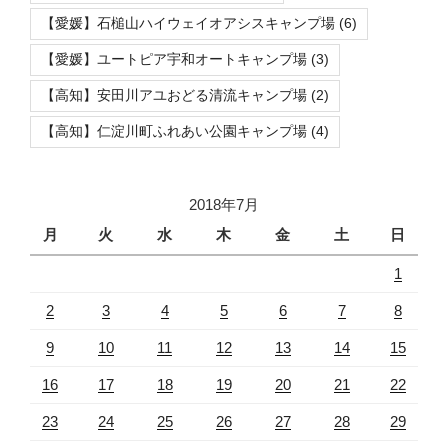
【愛媛】石槌山ハイウェイオアシスキャンプ場
(6)
【愛媛】ユートピア宇和オートキャンプ場
(3)
【高知】安田川アユおどる清流キャンプ場
(2)
【高知】仁淀川町ふれあい公園キャンプ場
(4)
2018年7月
月
火
水
木
金
土
日
1
2
3
4
5
6
7
8
9
10
11
12
13
14
15
16
17
18
19
20
21
22
23
24
25
26
27
28
29