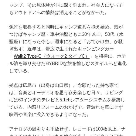
茸
ャンプ。その原体験が心に深く刻まれ、社会人になって
も
もアウトドアへの情熱は消えることがなかった。
旨
い！”
免許を取得すると同時にキャンプ道具を揃え始め、気が
の
つけばキャンプ歴・車中泊歴ともに30年以上。50代（水
瓶座）になった今も、週末になると「おでかけ虫」が騒
ぎ出す。近年は、帯広で生まれたキャンピングカー
「
Walk2 Type‑C（ウォーク2 タイプC）
」を相棒に、ホテ
ル泊を織り交ぜたHYBRIDな旅を愉しむスタイルへと進化
している。
拠点は広島市（出身は山口県）。念願だった持ち家で
は、音楽とオーディオを思う存分楽しむ日々。リビング
には60インチのテレビと5.1chシアターシステムを構築し
ている。内窓リフォームのおかげで、音漏れを気にせず
映画や音楽に没入できるようになった。
アナログの温もりも手放せず、レコードは100枚以上。ナ