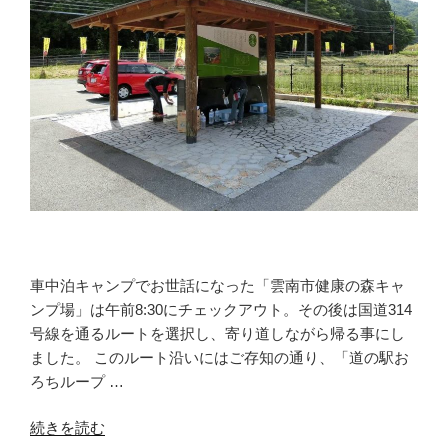
車中泊キャンプでお世話になった「雲南市健康の森キャ
ンプ場」は午前8:30にチェックアウト。その後は国道314
号線を通るルートを選択し、寄り道しながら帰る事にし
ました。 このルート沿いにはご存知の通り、「道の駅お
ろちループ …
“噂
続きを読む