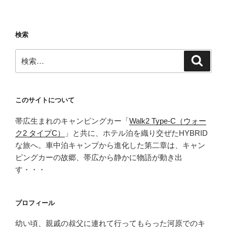
の
生
ど
検索
ら
や
検
検
延
索
索:
命
水
の
このサイトについて
水
帯広生まれのキャンピングカー「
Walk2 Type‑C（ウォー
汲
ク2 タイプC）
」と共に、ホテル泊を織り交ぜたHYBRID
み
な旅へ。車中泊キャンプから進化した第二章は、キャン
場
ピングカーの故郷、帯広から静かに物語が動き出
な
す・・・
ど。
奥
出
プロフィール
雲
舞
幼い頃、親戚の叔父に連れて行ってもらった河原でのキ