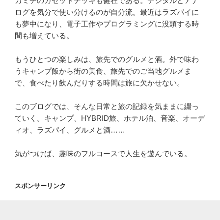
カミチのカセットデッキも健在である。デジタルとアナ
ログを気分で使い分けるのが自分流。最近はラズパイに
も夢中になり、電子工作やプログラミングに没頭する時
間も増えている。
もうひとつの楽しみは、旅先でのグルメと酒。外で味わ
うキャンプ飯から街の美食、旅先でのご当地グルメま
で、食べたり飲んだりする時間は旅に欠かせない。
このブログでは、そんな日常と旅の記録を気ままに綴っ
ていく。キャンプ、HYBRID旅、ホテル泊、音楽、オーデ
ィオ、ラズパイ、グルメと酒……
気がつけば、趣味のフルコースで人生を遊んでいる。
スポンサーリンク