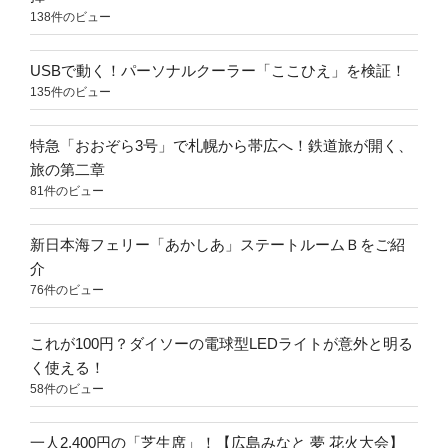
138件のビュー
USBで動く！パーソナルクーラー「ここひえ」を検証！
135件のビュー
特急「おおぞら3号」で札幌から帯広へ！鉄道旅が開く、
旅の第二章
81件のビュー
新日本海フェリー「あかしあ」ステートルームＢをご紹
介
76件のビュー
これが100円？ダイソーの電球型LEDライトが意外と明る
く使える！
58件のビュー
一人2,400円の「芝生席」！【広島みなと 夢 花火大会】