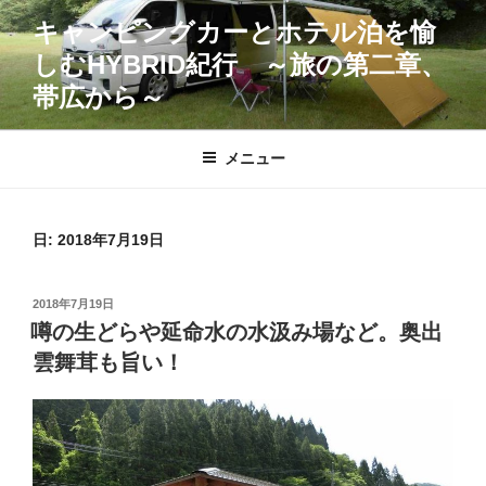
コ
キャンピングカーとホテル泊を愉
ン
しむHYBRID紀行 ～旅の第二章、
テ
ン
帯広から～
ツ
へ
メニュー
ス
キ
ッ
日:
2018年7月19日
プ
投
2018年7月19日
稿
噂の生どらや延命水の水汲み場など。奥出
日:
雲舞茸も旨い！