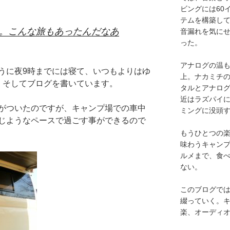
ビングには60
テムを構築し
旅。こんな旅もあったんだなあ
音漏れを気に
った。
アナログの温も
うに夜9時までには寝て、いつもよりはゆ
上。ナカミチ
。そしてブログを書いています。
タルとアナロ
近はラズパイ
がついたのですが、キャンプ場での車中
ミングに没頭
じようなペースで過ごす事ができるので
もうひとつの
味わうキャン
ルメまで、食
ない。
このブログで
綴っていく。キ
楽、オーディ