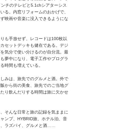
インチのテレビと5.1chシアターシス
ている。内窓リフォームのおかげで、
せず映画や音楽に没入できるようにな
りも手放せず、レコードは100枚以
のカセットデッキも健在である。デジ
グを気分で使い分けるのが自分流。最
にも夢中になり、電子工作やプログラ
する時間も増えている。
楽しみは、旅先でのグルメと酒。外で
プ飯から街の美食、旅先でのご当地グ
べたり飲んだりする時間は旅に欠かせ
は、そんな日常と旅の記録を気ままに
ャンプ、HYBRID旅、ホテル泊、音
オ、ラズパイ、グルメと酒……