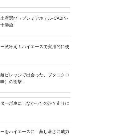
土産選び→プレミアホテル-CABIN-
る十勝旅
ラー激冷え！ハイエースで実用的に使
ち麺ビレッジで出会った、ブタニクロ
油味）の衝撃！
何故ターボ車にしなかったのか？走りに
ラーをハイエースに！蒸し暑さに威力