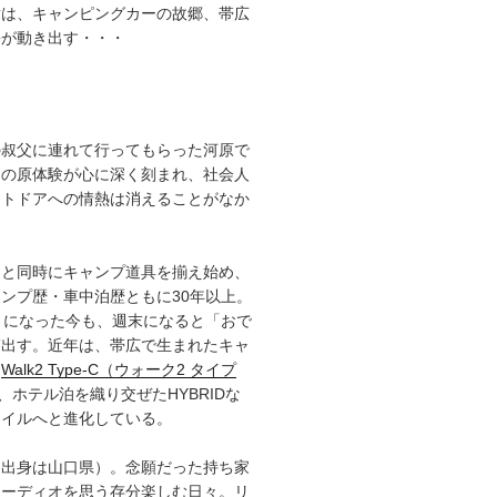
章は、キャンピングカーの故郷、帯広
語が動き出す・・・
の叔父に連れて行ってもらった河原で
その原体験が心に深く刻まれ、社会人
ウトドアへの情熱は消えることがなか
ると同時にキャンプ道具を揃え始め、
ンプ歴・車中泊歴ともに30年以上。
）になった今も、週末になると「おで
ぎ出す。近年は、帯広で生まれたキャ
「
Walk2 Type‑C（ウォーク2 タイプ
、ホテル泊を織り交ぜたHYBRIDな
タイルへと進化している。
（出身は山口県）。念願だった持ち家
オーディオを思う存分楽しむ日々。リ