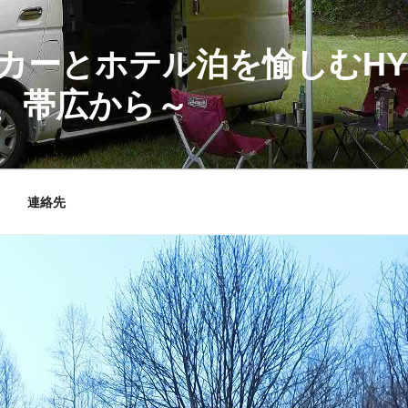
カーとホテル泊を愉しむHY
、帯広から～
連絡先