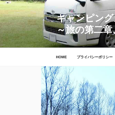
コ
ン
テ
キャンピング
ン
～旅の第二章
ツ
へ
ス
キ
ッ
HOME
プライバシーポリシー
プ