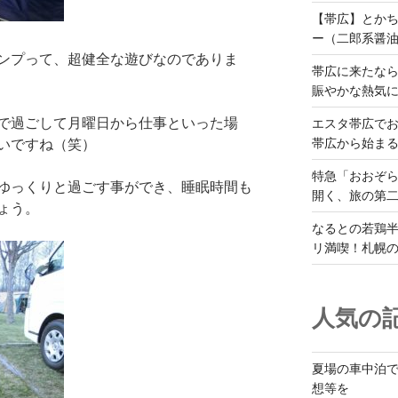
【帯広】とか
ー（二郎系醤
ンプって、超健全な遊びなのでありま
帯広に来たな
賑やかな熱気
で過ごして月曜日から仕事といった場
エスタ帯広でお
帯広から始ま
いですね（笑）
特急「おおぞら
ゆっくりと過ごす事ができ、睡眠時間も
開く、旅の第
ょう。
なるとの若鶏
リ満喫！札幌
人気の記
夏場の車中泊
想等を