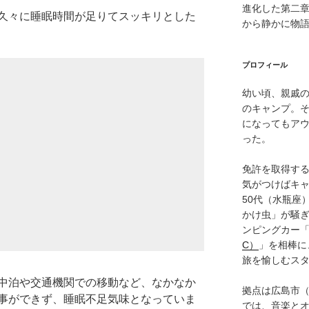
進化した第二
久々に睡眠時間が足りてスッキリとした
から静かに物
プロフィール
幼い頃、親戚
のキャンプ。
になってもア
った。
免許を取得す
気がつけばキャ
50代（水瓶座
かけ虫」が騒
ンピングカー
C）
」を相棒に
旅を愉しむス
中泊や交通機関での移動など、なかなか
拠点は広島市
事ができず、睡眠不足気味となっていま
では、音楽と