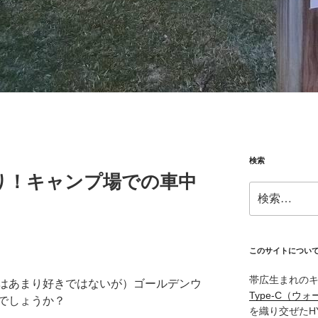
検索
り！キャンプ場での車中
検
索:
このサイトについ
帯広生まれの
はあまり好きではないが）ゴールデンウ
Type‑C（ウォ
でしょうか？
を織り交ぜたH