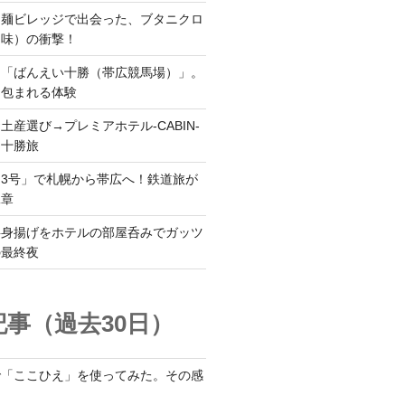
ち麺ビレッジで出会った、ブタニクロ
油味）の衝撃！
ら「ばんえい十勝（帯広競馬場）」。
に包まれる体験
土産選び→プレミアホテル-CABIN-
る十勝旅
3号」で札幌から帯広へ！鉄道旅が
二章
半身揚げをホテルの部屋呑みでガッツ
の最終夜
事（過去30日）
で「ここひえ」を使ってみた。その感