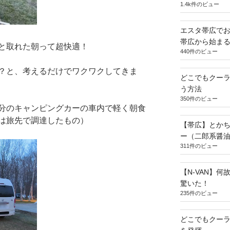
1.4k件のビュー
エスタ帯広でお
帯広から始ま
と取れた朝って超快適！
440件のビュー
？と、考えるだけでワクワクしてきま
どこでもクー
う方法
350件のビュー
分のキャンピングカーの車内で軽く朝食
は旅先で調達したもの）
【帯広】とか
ー（二郎系醤
311件のビュー
【N-VAN】
驚いた！
235件のビュー
どこでもクー