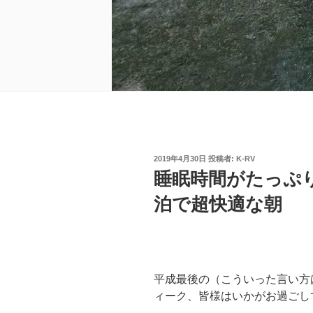
投
2019年4月30日
投稿者:
K-RV
稿
睡眠時間がたっぷ
日:
泊で超快適な朝
平成最後の（こういった言い方
ィーク、皆様はいかがお過ごし