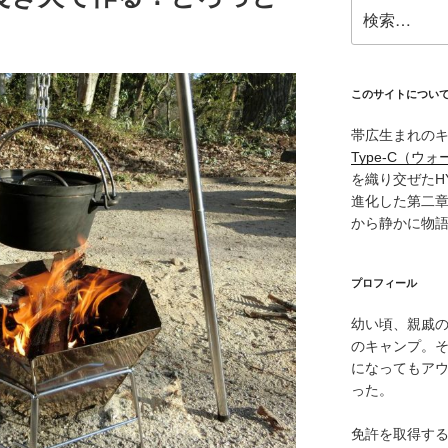
検
索:
このサイトについ
帯広生まれの
Type‑C（ウォ
を織り交ぜたH
進化した第二
から静かに物
プロフィール
幼い頃、親戚
のキャンプ。
になってもア
った。
免許を取得す