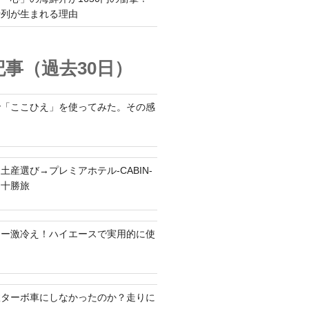
行列が生まれる理由
事（過去30日）
で「ここひえ」を使ってみた。その感
土産選び→プレミアホテル-CABIN-
る十勝旅
ラー激冷え！ハイエースで実用的に使
何故ターボ車にしなかったのか？走りに