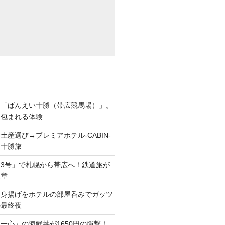
ら「ばんえい十勝（帯広競馬場）」。
に包まれる体験
土産選び→プレミアホテル-CABIN-
る十勝旅
3号」で札幌から帯広へ！鉄道旅が
二章
半身揚げをホテルの部屋呑みでガッツ
の最終夜
一心」の海鮮丼が1650円の衝撃！