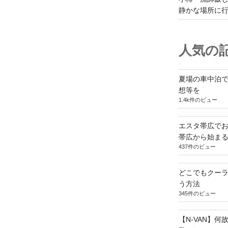
静かな場所に
人気の記
夏場の車中泊
想等を
1.4k件のビュー
エスタ帯広でお
帯広から始ま
437件のビュー
どこでもクー
う方法
345件のビュー
【N-VAN】