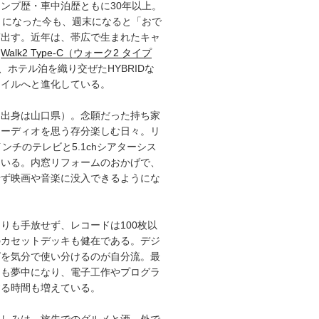
ンプ歴・車中泊歴ともに30年以上。
）になった今も、週末になると「おで
ぎ出す。近年は、帯広で生まれたキャ
「
Walk2 Type‑C（ウォーク2 タイプ
、ホテル泊を織り交ぜたHYBRIDな
タイルへと進化している。
（出身は山口県）。念願だった持ち家
オーディオを思う存分楽しむ日々。リ
インチのテレビと5.1chシアターシス
ている。内窓リフォームのおかげで、
せず映画や音楽に没入できるようにな
りも手放せず、レコードは100枚以
のカセットデッキも健在である。デジ
グを気分で使い分けるのが自分流。最
にも夢中になり、電子工作やプログラ
する時間も増えている。
楽しみは、旅先でのグルメと酒。外で