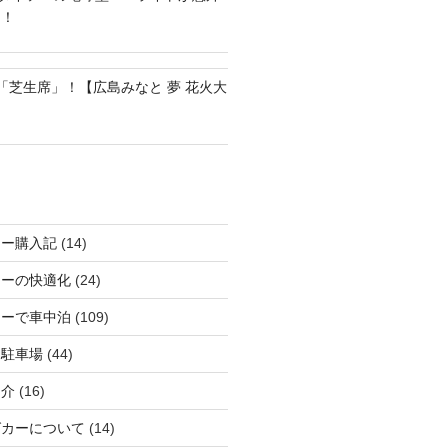
る！
の「芝生席」！【広島みなと 夢 花火大
カー購入記
(14)
カーの快適化
(24)
カーで車中泊
(109)
る駐車場
(44)
紹介
(16)
グカーについて
(14)