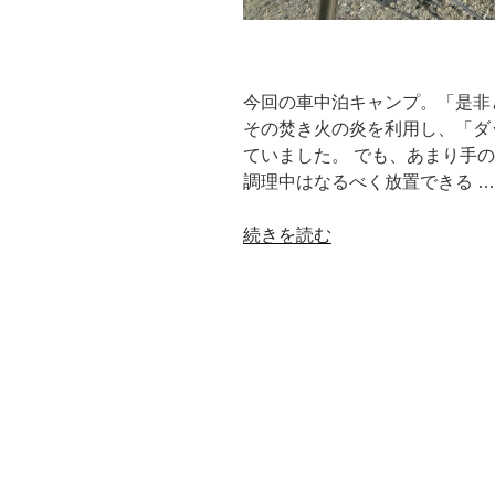
今回の車中泊キャンプ。「是非
その焚き火の炎を利用し、「ダ
ていました。 でも、あまり手
調理中はなるべく放置できる …
“ダ
続きを読む
ッ
チ
オ
ー
ブ
ン
と
焚
き