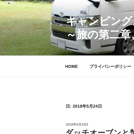
コ
ン
テ
キャンピング
ン
～旅の第二章
ツ
へ
ス
キ
ッ
HOME
プライバシーポリシー
プ
日:
2018年5月24日
投
2018年5月24日
稿
ダッチオーブンと
日: