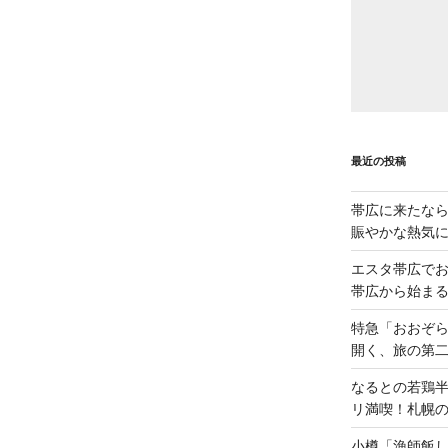
最近の投稿
帯広に来たな
賑やかな熱気
エスタ帯広でお
帯広から始ま
特急「おおぞら
開く、旅の第
なるとの若鶏
リ満喫！札幌
小樽「漁師飯し