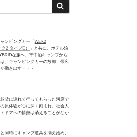
検
索
て
キャンピングカー「
Walk2
ーク2 タイプC）
」と共に、ホテル泊
YBRIDな旅へ。車中泊キャンプから
章は、キャンピングカーの故郷、帯広
語が動き出す・・・
の叔父に連れて行ってもらった河原で
その原体験が心に深く刻まれ、社会人
ウトドアへの情熱は消えることがなか
ると同時にキャンプ道具を揃え始め、