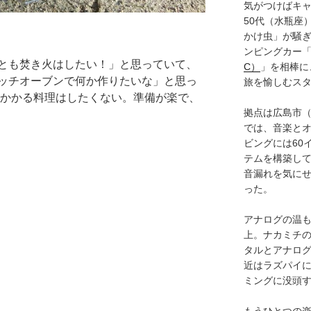
気がつけばキャ
50代（水瓶座
かけ虫」が騒
ンピングカー
とも焚き火はしたい！」と思っていて、
C）
」を相棒に
ッチオーブンで何か作りたいな」と思っ
旅を愉しむス
のかかる料理はしたくない。準備が楽で、
拠点は広島市
では、音楽と
ビングには60
テムを構築し
音漏れを気に
った。
アナログの温も
上。ナカミチ
タルとアナロ
近はラズパイ
ミングに没頭
もうひとつの