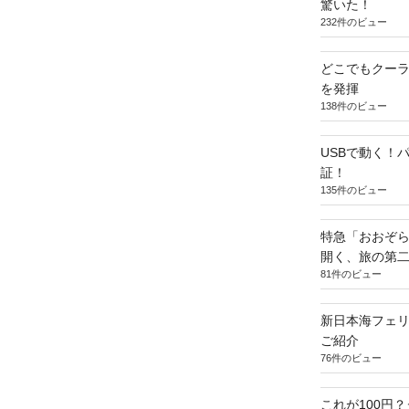
驚いた！
232件のビュー
どこでもクー
を発揮
138件のビュー
USBで動く！
証！
135件のビュー
特急「おおぞら
開く、旅の第
81件のビュー
新日本海フェ
ご紹介
76件のビュー
これが100円