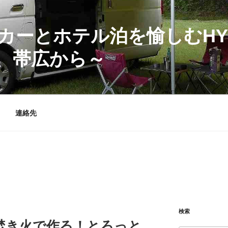
カーとホテル泊を愉しむHY
、帯広から～
連絡先
検索
焚き火で作る！とろっと