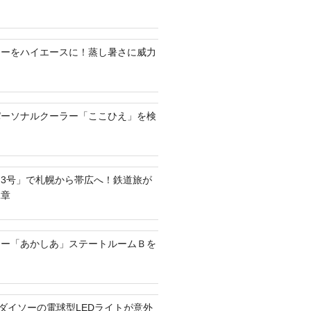
ラーをハイエースに！蒸し暑さに威力
パーソナルクーラー「ここひえ」を検
3号」で札幌から帯広へ！鉄道旅が
二章
リー「あかしあ」ステートルームＢを
？ダイソーの電球型LEDライトが意外