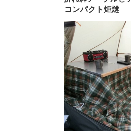
コンパクト炬燵