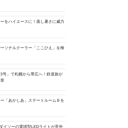
ラーをハイエースに！蒸し暑さに威力
パーソナルクーラー「ここひえ」を検
3号」で札幌から帯広へ！鉄道旅が
二章
リー「あかしあ」ステートルームＢを
？ダイソーの電球型LEDライトが意外