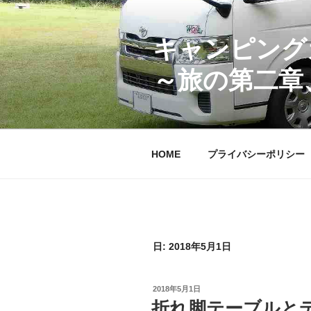
コ
ン
テ
キャンピング
ン
～旅の第二章
ツ
へ
ス
キ
ッ
HOME
プライバシーポリシー
プ
日:
2018年5月1日
投
2018年5月1日
稿
折れ脚テーブルと
日: