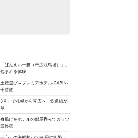
ら「ばんえい十勝（帯広競馬場）」。
に包まれる体験
土産選び→プレミアホテル-CABIN-
る十勝旅
3号」で札幌から帯広へ！鉄道旅が
二章
半身揚げをホテルの部屋呑みでガッツ
の最終夜
一心」の海鮮丼が1650円の衝撃！