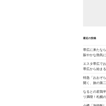
最近の投稿
帯広に来たな
賑やかな熱気
エスタ帯広でお
帯広から始ま
特急「おおぞら
開く、旅の第
なるとの若鶏
リ満喫！札幌
小樽「漁師飯し