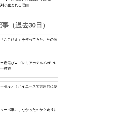
行列が生まれる理由
事（過去30日）
で「ここひえ」を使ってみた。その感
土産選び→プレミアホテル-CABIN-
る十勝旅
ラー激冷え！ハイエースで実用的に使
何故ターボ車にしなかったのか？走りに