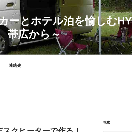
カーとホテル泊を愉しむHY
、帯広から～
連絡先
検索
デスクヒーターで作る！