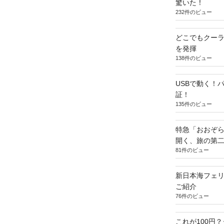
驚いた！
232件のビュー
どこでもクー
を発揮
138件のビュー
USBで動く！
証！
135件のビュー
特急「おおぞら
開く、旅の第
81件のビュー
新日本海フェ
ご紹介
76件のビュー
これが100円