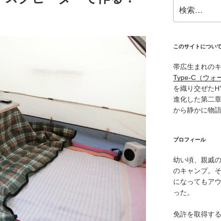
検
索:
このサイトについ
帯広生まれの
Type‑C（ウォ
を織り交ぜたH
進化した第二
から静かに物
プロフィール
幼い頃、親戚
のキャンプ。
になってもア
った。
免許を取得す