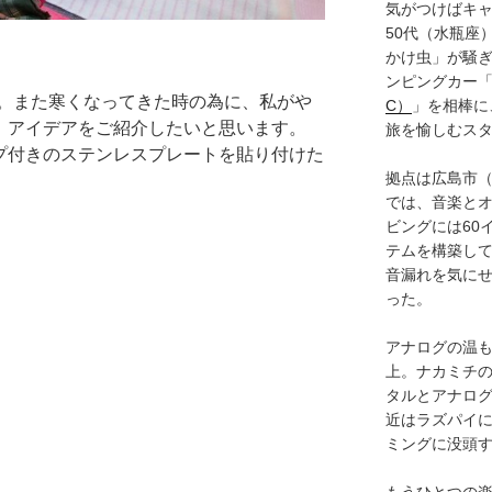
気がつけばキャ
50代（水瓶座
かけ虫」が騒
ンピングカー
。また寒くなってきた時の為に、私がや
C）
」を相棒に
か、アイデアをご紹介したいと思います。
旅を愉しむス
ープ付きのステンレスプレートを貼り付けた
拠点は広島市
では、音楽と
ビングには60
テムを構築し
音漏れを気に
った。
アナログの温も
上。ナカミチ
タルとアナロ
近はラズパイ
ミングに没頭
もうひとつの