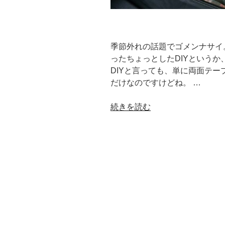
季節外れの話題でゴメンナサイ
ったちょっとしたDIYという
DIYと言っても、単に両面テ
だけなのですけどね。 …
“折
続きを読む
れ
脚
テ
ー
ブ
ル
と
デ
ス