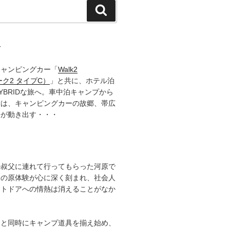
検
索
て
キャンピングカー「
Walk2
ーク2 タイプC）
」と共に、ホテル泊
YBRIDな旅へ。車中泊キャンプから
章は、キャンピングカーの故郷、帯広
語が動き出す・・・
の叔父に連れて行ってもらった河原で
その原体験が心に深く刻まれ、社会人
ウトドアへの情熱は消えることがなか
ると同時にキャンプ道具を揃え始め、