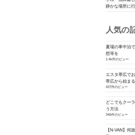
静かな場所に
人気の記
夏場の車中泊
想等を
1.4k件のビュー
エスタ帯広でお
帯広から始ま
437件のビュー
どこでもクー
う方法
346件のビュー
【N-VAN】