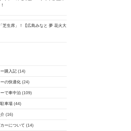
る！
の「芝生席」！【広島みなと 夢 花火大
カー購入記
(14)
カーの快適化
(24)
カーで車中泊
(109)
る駐車場
(44)
紹介
(16)
グカーについて
(14)