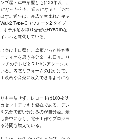
ンプ歴・車中泊歴ともに30年以上。
）になった今も、週末になると「おで
ぎ出す。近年は、帯広で生まれたキャ
「
Walk2 Type‑C（ウォーク2 タイプ
、ホテル泊を織り交ぜたHYBRIDな
タイルへと進化している。
（出身は山口県）。念願だった持ち家
オーディオを思う存分楽しむ日々。リ
インチのテレビと5.1chシアターシス
ている。内窓リフォームのおかげで、
せず映画や音楽に没入できるようにな
りも手放せず、レコードは100枚以
のカセットデッキも健在である。デジ
グを気分で使い分けるのが自分流。最
にも夢中になり、電子工作やプログラ
する時間も増えている。
楽しみは、旅先でのグルメと酒。外で