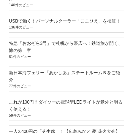
140件のビュー
USBで動く！パーソナルクーラー「ここひえ」を検証！
136件のビュー
特急「おおぞら3号」で札幌から帯広へ！鉄道旅が開く、
旅の第二章
81件のビュー
新日本海フェリー「あかしあ」ステートルームＢをご紹
介
77件のビュー
これが100円？ダイソーの電球型LEDライトが意外と明る
く使える！
59件のビュー
一人2,400円の「芝生席」！【広島みなと 夢 花火大会】