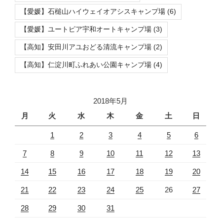
【愛媛】石槌山ハイウェイオアシスキャンプ場
(6)
【愛媛】ユートピア宇和オートキャンプ場
(3)
【高知】安田川アユおどる清流キャンプ場
(2)
【高知】仁淀川町ふれあい公園キャンプ場
(4)
2018年5月
月
火
水
木
金
土
日
1
2
3
4
5
6
7
8
9
10
11
12
13
14
15
16
17
18
19
20
21
22
23
24
25
26
27
28
29
30
31