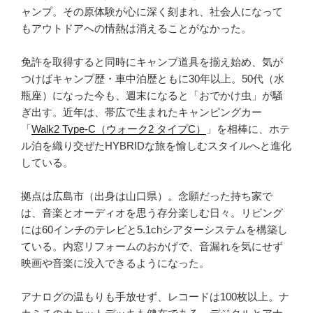
愉
ャンプ。その原体験が心に深く刻まれ、社会人になって
し
もアウトドアへの情熱は消えることがなかった。
む”
の
免許を取得すると同時にキャンプ道具を揃え始め、気が
つけばキャンプ歴・車中泊歴ともに30年以上。50代（水
瓶座）になった今も、週末になると「おでかけ虫」が騒
ぎ出す。近年は、帯広で生まれたキャンピングカー
「
Walk2 Type‑C（ウォーク2 タイプC）
」を相棒に、ホテ
ル泊を織り交ぜたHYBRIDな旅を愉しむスタイルへと進化
している。
拠点は広島市（出身は山口県）。念願だった持ち家で
は、音楽とオーディオを思う存分楽しむ日々。リビング
には60インチのテレビと5.1chシアターシステムを構築し
ている。内窓リフォームのおかげで、音漏れを気にせず
映画や音楽に没入できるようになった。
アナログの温もりも手放せず、レコードは100枚以上。ナ