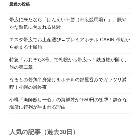
最近の投稿
帯広に来たなら「ばんえい十勝（帯広競馬場）」。賑や
かな熱気に包まれる体験
エスタ帯広でお土産選び→プレミアホテル-CABIN-帯広か
ら始まる十勝旅
特急「おおぞら3号」で札幌から帯広へ！鉄道旅が開く、
旅の第二章
なるとの若鶏半身揚げをホテルの部屋呑みでガッツリ満
喫！札幌の最終夜
小樽「漁師飯し一心」の海鮮丼が1650円の衝撃！静かな
場所に行列が生まれる理由
人気の記事（過去30日）