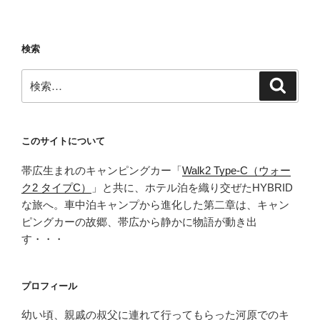
話
題
の
検索
「サ
イ
検
検
ゼ
索
索:
飲
み」
で
このサイトについて
イ
帯広生まれのキャンピングカー「
Walk2 Type‑C（ウォー
タ
ク2 タイプC）
」と共に、ホテル泊を織り交ぜたHYBRID
リ
な旅へ。車中泊キャンプから進化した第二章は、キャン
ア
ピングカーの故郷、帯広から静かに物語が動き出
ン
す・・・
と
ワ
イ
プロフィール
ン
を
幼い頃、親戚の叔父に連れて行ってもらった河原でのキ