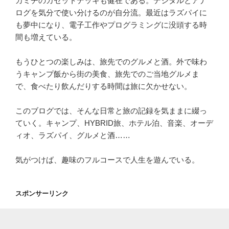
カミチのカセットデッキも健在である。デジタルとアナ
ログを気分で使い分けるのが自分流。最近はラズパイに
も夢中になり、電子工作やプログラミングに没頭する時
間も増えている。
もうひとつの楽しみは、旅先でのグルメと酒。外で味わ
うキャンプ飯から街の美食、旅先でのご当地グルメま
で、食べたり飲んだりする時間は旅に欠かせない。
このブログでは、そんな日常と旅の記録を気ままに綴っ
ていく。キャンプ、HYBRID旅、ホテル泊、音楽、オーデ
ィオ、ラズパイ、グルメと酒……
気がつけば、趣味のフルコースで人生を遊んでいる。
スポンサーリンク