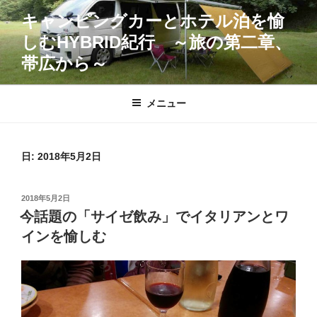
コ
キャンピングカーとホテル泊を愉
ン
しむHYBRID紀行 ～旅の第二章、
テ
ン
帯広から～
ツ
へ
メニュー
ス
キ
ッ
日:
2018年5月2日
プ
投
2018年5月2日
稿
今話題の「サイゼ飲み」でイタリアンとワ
日:
インを愉しむ