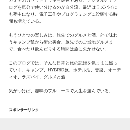
カミチのカセットデッキも健在である。デジタルとアナ
ログを気分で使い分けるのが自分流。最近はラズパイに
も夢中になり、電子工作やプログラミングに没頭する時
間も増えている。
もうひとつの楽しみは、旅先でのグルメと酒。外で味わ
うキャンプ飯から街の美食、旅先でのご当地グルメま
で、食べたり飲んだりする時間は旅に欠かせない。
このブログでは、そんな日常と旅の記録を気ままに綴っ
ていく。キャンプ、HYBRID旅、ホテル泊、音楽、オーデ
ィオ、ラズパイ、グルメと酒……
気がつけば、趣味のフルコースで人生を遊んでいる。
スポンサーリンク