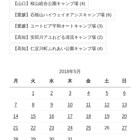
【山口】桜山総合公園キャンプ場
(4)
【愛媛】石槌山ハイウェイオアシスキャンプ場
(6)
【愛媛】ユートピア宇和オートキャンプ場
(3)
【高知】安田川アユおどる清流キャンプ場
(2)
【高知】仁淀川町ふれあい公園キャンプ場
(4)
2018年5月
月
火
水
木
金
土
日
1
2
3
4
5
6
7
8
9
10
11
12
13
14
15
16
17
18
19
20
21
22
23
24
25
26
27
28
29
30
31