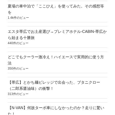
夏場の車中泊で「ここひえ」を使ってみた。その感想等
を
1.4k件のビュー
エスタ帯広でお土産選び→プレミアホテル-CABIN-帯広か
ら始まる十勝旅
440件のビュー
どこでもクーラー激冷え！ハイエースで実用的に使う方
法
350件のビュー
【帯広】とかち麺ビレッジで出会った、ブタニクロー
（二郎系醤油味）の衝撃！
313件のビュー
【N-VAN】何故ターボ車にしなかったのか？走りに驚い
た！