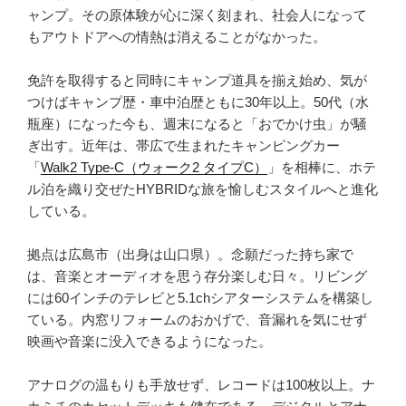
車
ャンプ。その原体験が心に深く刻まれ、社会人になって
内
もアウトドアへの情熱は消えることがなかった。
で
夕
免許を取得すると同時にキャンプ道具を揃え始め、気が
食”
つけばキャンプ歴・車中泊歴ともに30年以上。50代（水
の
瓶座）になった今も、週末になると「おでかけ虫」が騒
ぎ出す。近年は、帯広で生まれたキャンピングカー
「
Walk2 Type‑C（ウォーク2 タイプC）
」を相棒に、ホテ
ル泊を織り交ぜたHYBRIDな旅を愉しむスタイルへと進化
している。
拠点は広島市（出身は山口県）。念願だった持ち家で
は、音楽とオーディオを思う存分楽しむ日々。リビング
には60インチのテレビと5.1chシアターシステムを構築し
ている。内窓リフォームのおかげで、音漏れを気にせず
映画や音楽に没入できるようになった。
アナログの温もりも手放せず、レコードは100枚以上。ナ