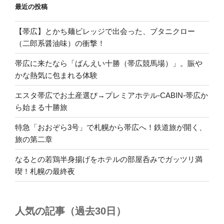
最近の投稿
【帯広】とかち麺ビレッジで出会った、ブタニクロー
（二郎系醤油味）の衝撃！
帯広に来たなら「ばんえい十勝（帯広競馬場）」。賑や
かな熱気に包まれる体験
エスタ帯広でお土産選び→プレミアホテル-CABIN-帯広か
ら始まる十勝旅
特急「おおぞら3号」で札幌から帯広へ！鉄道旅が開く、
旅の第二章
なるとの若鶏半身揚げをホテルの部屋呑みでガッツリ満
喫！札幌の最終夜
人気の記事（過去30日）