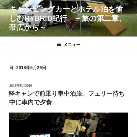
コ
キャンピングカーとホテル泊を愉
ン
しむHYBRID紀行 ～旅の第二章、
テ
ン
帯広から～
ツ
へ
メニュー
ス
キ
ッ
日:
2018年5月29日
プ
投
2018年5月29日
稿
軽キャンで前乗り車中泊旅。フェリー待ち
日:
中に車内で夕食