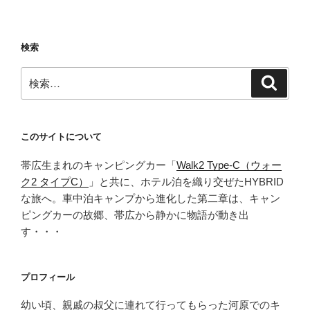
キ
ャ
ン
検索
で
前
検
検
乗
索
索:
り
車
中
このサイトについて
泊
帯広生まれのキャンピングカー「
Walk2 Type‑C（ウォー
旅。
ク2 タイプC）
」と共に、ホテル泊を織り交ぜたHYBRID
フ
な旅へ。車中泊キャンプから進化した第二章は、キャン
ェ
ピングカーの故郷、帯広から静かに物語が動き出
リ
す・・・
ー
待
ち
プロフィール
中
に
幼い頃、親戚の叔父に連れて行ってもらった河原でのキ