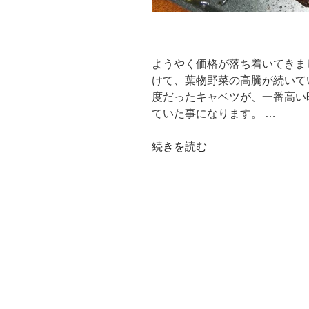
ようやく価格が落ち着いてきま
けて、葉物野菜の高騰が続いてい
度だったキャベツが、一番高い
ていた事になります。 …
“IH
続きを読む
調
理
器
と
プ
レ
ー
ト
2