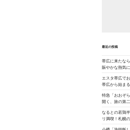
最近の投稿
帯広に来たな
賑やかな熱気
エスタ帯広でお
帯広から始ま
特急「おおぞら
開く、旅の第
なるとの若鶏
リ満喫！札幌
小樽「漁師飯し