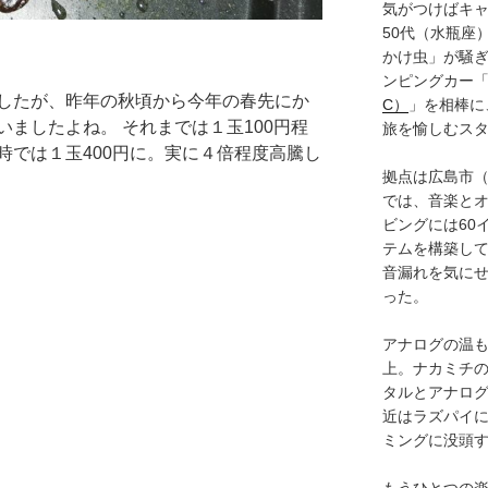
気がつけばキャ
50代（水瓶座
かけ虫」が騒
ンピングカー
したが、昨年の秋頃から今年の春先にか
C）
」を相棒に
ましたよね。 それまでは１玉100円程
旅を愉しむス
時では１玉400円に。実に４倍程度高騰し
拠点は広島市
では、音楽と
ビングには60
テムを構築し
音漏れを気に
った。
アナログの温も
上。ナカミチ
タルとアナロ
近はラズパイ
ミングに没頭
もうひとつの