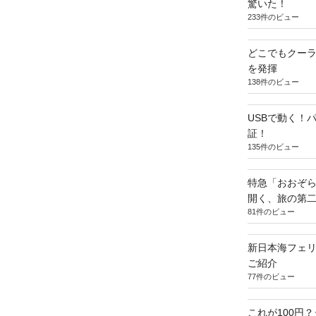
驚いた！
233件のビュー
どこでもクー
を発揮
138件のビュー
USBで動く！
証！
135件のビュー
特急「おおぞら
開く、旅の第
81件のビュー
新日本海フェ
ご紹介
77件のビュー
これが100円