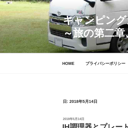
コ
ン
テ
キャンピング
ン
～旅の第二章
ツ
へ
ス
キ
ッ
HOME
プライバシーポリシー
プ
日:
2018年5月14日
投
2018年5月14日
稿
IH調理器とプレー
日: