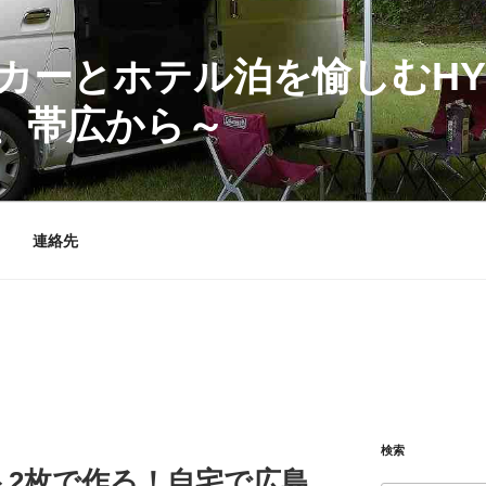
カーとホテル泊を愉しむHY
、帯広から～
連絡先
検索
ト2枚で作る！自宅で広島