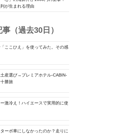
行列が生まれる理由
事（過去30日）
で「ここひえ」を使ってみた。その感
土産選び→プレミアホテル-CABIN-
る十勝旅
ラー激冷え！ハイエースで実用的に使
何故ターボ車にしなかったのか？走りに