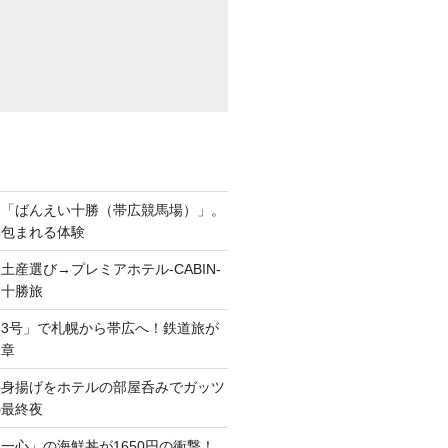
ら「ばんえい十勝（帯広競馬場）」。
に包まれる体験
土産選び→プレミアホテル-CABIN-
る十勝旅
3号」で札幌から帯広へ！鉄道旅が
二章
半身揚げをホテルの部屋呑みでガッツ
の最終夜
一心」の海鮮丼が1650円の衝撃！