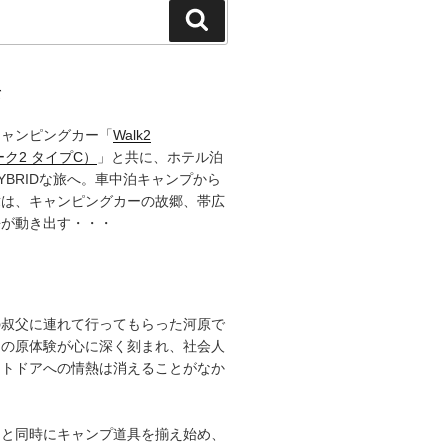
検
索
て
キャンピングカー「
Walk2
ーク2 タイプC）
」と共に、ホテル泊
YBRIDな旅へ。車中泊キャンプから
章は、キャンピングカーの故郷、帯広
語が動き出す・・・
の叔父に連れて行ってもらった河原で
その原体験が心に深く刻まれ、社会人
ウトドアへの情熱は消えることがなか
ると同時にキャンプ道具を揃え始め、