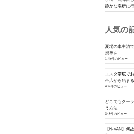
静かな場所に
人気の記
夏場の車中泊
想等を
1.4k件のビュー
エスタ帯広でお
帯広から始ま
437件のビュー
どこでもクー
う方法
348件のビュー
【N-VAN】