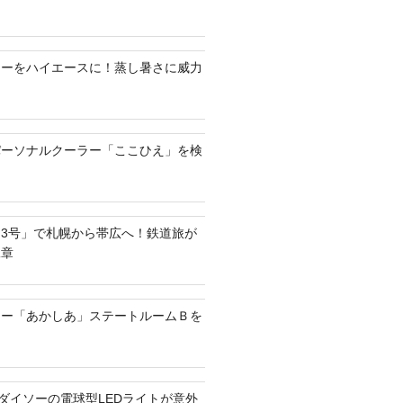
ラーをハイエースに！蒸し暑さに威力
パーソナルクーラー「ここひえ」を検
3号」で札幌から帯広へ！鉄道旅が
二章
リー「あかしあ」ステートルームＢを
？ダイソーの電球型LEDライトが意外