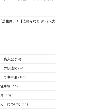
る！
の「芝生席」！【広島みなと 夢 花火大
カー購入記
(14)
カーの快適化
(24)
カーで車中泊
(109)
る駐車場
(44)
紹介
(16)
グカーについて
(14)