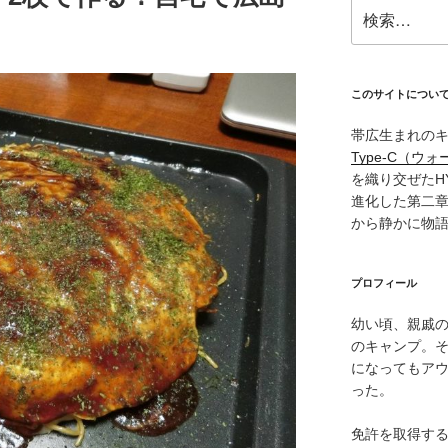
検
索:
このサイトについ
帯広生まれの
Type‑C（ウォ
を織り交ぜたH
進化した第二
から静かに物
プロフィール
幼い頃、親戚
のキャンプ。
になってもア
った。
免許を取得す