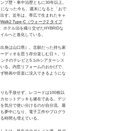
ンプ歴・車中泊歴ともに30年以上。
）になった今も、週末になると「おで
ぎ出す。近年は、帯広で生まれたキャ
「
Walk2 Type‑C（ウォーク2 タイプ
、ホテル泊を織り交ぜたHYBRIDな
タイルへと進化している。
（出身は山口県）。念願だった持ち家
オーディオを思う存分楽しむ日々。リ
インチのテレビと5.1chシアターシス
ている。内窓リフォームのおかげで、
せず映画や音楽に没入できるようにな
りも手放せず、レコードは100枚以
のカセットデッキも健在である。デジ
グを気分で使い分けるのが自分流。最
にも夢中になり、電子工作やプログラ
する時間も増えている。
楽しみは、旅先でのグルメと酒。外で