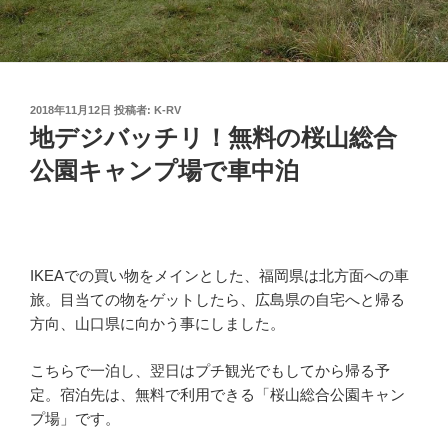
投
2018年11月12日
投稿者:
K-RV
稿
地デジバッチリ！無料の桜山総合
日:
公園キャンプ場で車中泊
IKEAでの買い物をメインとした、福岡県は北方面への車
旅。目当ての物をゲットしたら、広島県の自宅へと帰る
方向、山口県に向かう事にしました。
こちらで一泊し、翌日はプチ観光でもしてから帰る予
定。宿泊先は、無料で利用できる「桜山総合公園キャン
プ場」です。