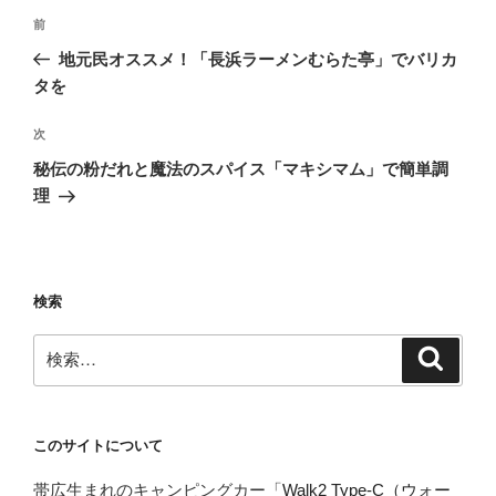
投
前
前
稿
の
地元民オススメ！「長浜ラーメンむらた亭」でバリカ
ナ
投
タを
ビ
稿
ゲ
次
次
の
ー
秘伝の粉だれと魔法のスパイス「マキシマム」で簡単調
投
シ
理
稿
ョ
ン
検索
検
検
索
索:
このサイトについて
帯広生まれのキャンピングカー「
Walk2 Type‑C（ウォー