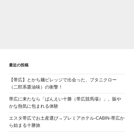
最近の投稿
【帯広】とかち麺ビレッジで出会った、ブタニクロー
（二郎系醤油味）の衝撃！
帯広に来たなら「ばんえい十勝（帯広競馬場）」。賑や
かな熱気に包まれる体験
エスタ帯広でお土産選び→プレミアホテル-CABIN-帯広か
ら始まる十勝旅