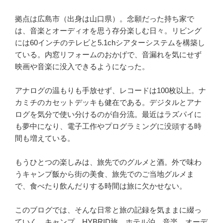
拠点は広島市（出身は山口県）。念願だった持ち家で
は、音楽とオーディオを思う存分楽しむ日々。リビング
には60インチのテレビと5.1chシアターシステムを構築し
ている。内窓リフォームのおかげで、音漏れを気にせず
映画や音楽に没入できるようになった。
アナログの温もりも手放せず、レコードは100枚以上。ナ
カミチのカセットデッキも健在である。デジタルとアナ
ログを気分で使い分けるのが自分流。最近はラズパイに
も夢中になり、電子工作やプログラミングに没頭する時
間も増えている。
もうひとつの楽しみは、旅先でのグルメと酒。外で味わ
うキャンプ飯から街の美食、旅先でのご当地グルメま
で、食べたり飲んだりする時間は旅に欠かせない。
このブログでは、そんな日常と旅の記録を気ままに綴っ
ていく。キャンプ、HYBRID旅、ホテル泊、音楽、オーデ