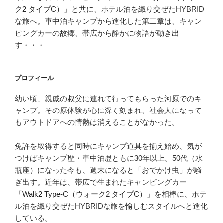
ク2 タイプC）
」と共に、ホテル泊を織り交ぜたHYBRID
な旅へ。車中泊キャンプから進化した第二章は、キャン
ピングカーの故郷、帯広から静かに物語が動き出
す・・・
プロフィール
幼い頃、親戚の叔父に連れて行ってもらった河原でのキ
ャンプ。その原体験が心に深く刻まれ、社会人になって
もアウトドアへの情熱は消えることがなかった。
免許を取得すると同時にキャンプ道具を揃え始め、気が
つけばキャンプ歴・車中泊歴ともに30年以上。50代（水
瓶座）になった今も、週末になると「おでかけ虫」が騒
ぎ出す。近年は、帯広で生まれたキャンピングカー
「
Walk2 Type‑C（ウォーク2 タイプC）
」を相棒に、ホテ
ル泊を織り交ぜたHYBRIDな旅を愉しむスタイルへと進化
している。