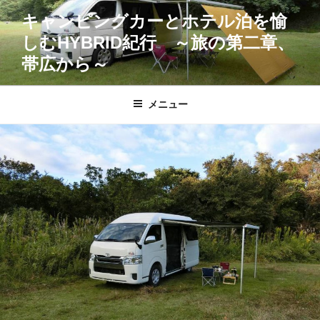
コ
キャンピングカーとホテル泊を愉
ン
しむHYBRID紀行 ～旅の第二章、
テ
ン
帯広から～
ツ
へ
メニュー
ス
キ
ッ
プ