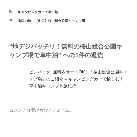
カ
キャンピングカーで車中泊
テ
タ
山口の旅
、
【山口】桜山総合公園キャンプ場
ゴ
グ
リ
ー
“地デジバッチリ！無料の桜山総合公園キ
ャンプ場で車中泊” への1件の返信
ピンバック:
無料＆オートOK！「桜山総合公園キャ
ンプ場」のご紹介 – キャンピングカーで愉しむ！
車中泊キャンプと旅紀行
コメントは受け付けていません。