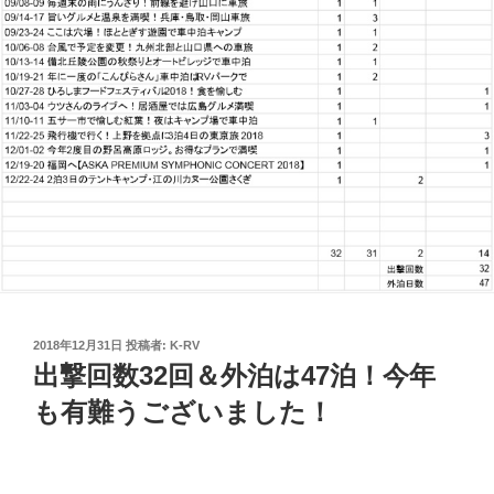
投
2018年12月31日
投稿者:
K-RV
稿
出撃回数32回＆外泊は47泊！今年
日:
も有難うございました！