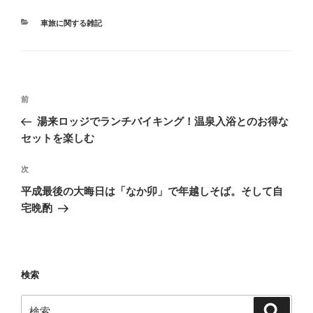
カ
車旅に関する雑記
テ
ゴ
リ
ー
投
前
前
稿
の
湯来ロッジでランチバイキング！温泉入浴とのお得な
ナ
投
セットを楽しむ
ビ
稿
ゲ
次
次
の
ー
平成最後の大晦日は「なか卯」で年越しそば。そして自
投
シ
宅晩酌
稿
ョ
ン
検索
検
検