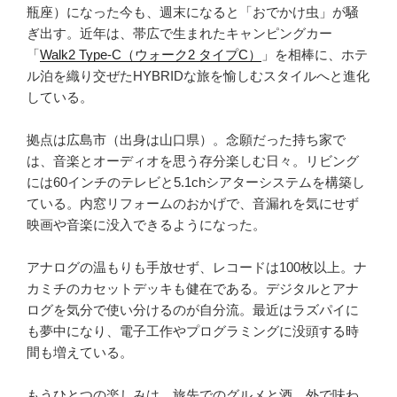
瓶座）になった今も、週末になると「おでかけ虫」が騒
ぎ出す。近年は、帯広で生まれたキャンピングカー
「
Walk2 Type‑C（ウォーク2 タイプC）
」を相棒に、ホテ
ル泊を織り交ぜたHYBRIDな旅を愉しむスタイルへと進化
している。
拠点は広島市（出身は山口県）。念願だった持ち家で
は、音楽とオーディオを思う存分楽しむ日々。リビング
には60インチのテレビと5.1chシアターシステムを構築し
ている。内窓リフォームのおかげで、音漏れを気にせず
映画や音楽に没入できるようになった。
アナログの温もりも手放せず、レコードは100枚以上。ナ
カミチのカセットデッキも健在である。デジタルとアナ
ログを気分で使い分けるのが自分流。最近はラズパイに
も夢中になり、電子工作やプログラミングに没頭する時
間も増えている。
もうひとつの楽しみは、旅先でのグルメと酒。外で味わ