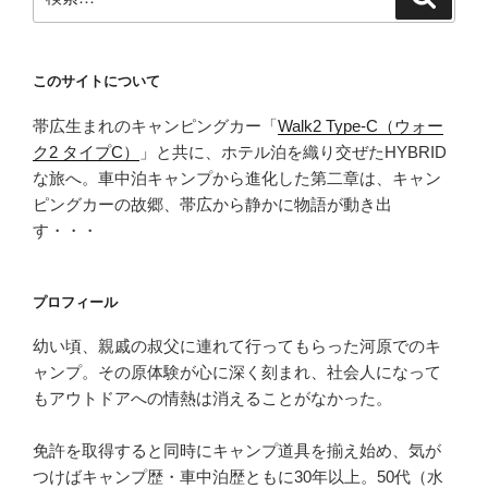
索
索:
このサイトについて
帯広生まれのキャンピングカー「
Walk2 Type‑C（ウォー
ク2 タイプC）
」と共に、ホテル泊を織り交ぜたHYBRID
な旅へ。車中泊キャンプから進化した第二章は、キャン
ピングカーの故郷、帯広から静かに物語が動き出
す・・・
プロフィール
幼い頃、親戚の叔父に連れて行ってもらった河原でのキ
ャンプ。その原体験が心に深く刻まれ、社会人になって
もアウトドアへの情熱は消えることがなかった。
免許を取得すると同時にキャンプ道具を揃え始め、気が
つけばキャンプ歴・車中泊歴ともに30年以上。50代（水