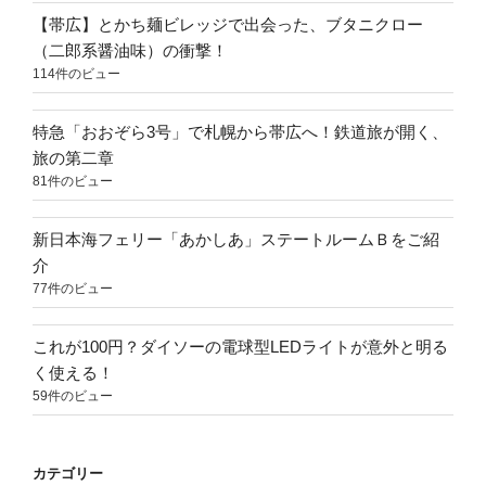
【帯広】とかち麺ビレッジで出会った、ブタニクロー
（二郎系醤油味）の衝撃！
114件のビュー
特急「おおぞら3号」で札幌から帯広へ！鉄道旅が開く、
旅の第二章
81件のビュー
新日本海フェリー「あかしあ」ステートルームＢをご紹
介
77件のビュー
これが100円？ダイソーの電球型LEDライトが意外と明る
く使える！
59件のビュー
カテゴリー