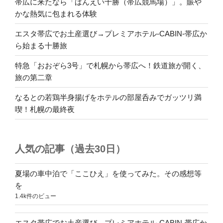
帯広に来たなら「ばんえい十勝（帯広競馬場）」。賑や
かな熱気に包まれる体験
エスタ帯広でお土産選び→プレミアホテル-CABIN-帯広か
ら始まる十勝旅
特急「おおぞら3号」で札幌から帯広へ！鉄道旅が開く、
旅の第二章
なるとの若鶏半身揚げをホテルの部屋呑みでガッツリ満
喫！札幌の最終夜
人気の記事（過去30日）
夏場の車中泊で「ここひえ」を使ってみた。その感想等
を
1.4k件のビュー
エスタ帯広でお土産選び→プレミアホテル-CABIN-帯広か