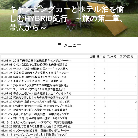
コ
キャンピングカーとホテル泊を愉
ン
しむHYBRID紀行 ～旅の第二章、
テ
ン
帯広から～
ツ
へ
メニュー
ス
キ
ッ
プ