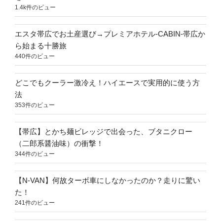
1.4k件のビュー
エスタ帯広でお土産選び→プレミアホテル-CABIN-帯広か
ら始まる十勝旅
440件のビュー
どこでもクーラー激冷え！ハイエースで実用的に使う方
法
353件のビュー
【帯広】とかち麺ビレッジで出会った、ブタニクロー
（二郎系醤油味）の衝撃！
344件のビュー
【N-VAN】何故ターボ車にしなかったのか？走りに驚い
た！
241件のビュー