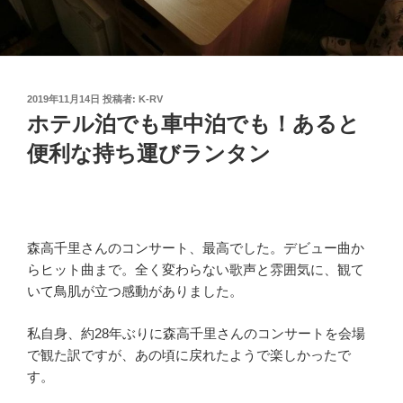
投
2019年11月14日
投稿者:
K-RV
稿
ホテル泊でも車中泊でも！あると
日:
便利な持ち運びランタン
森高千里さんのコンサート、最高でした。デビュー曲か
らヒット曲まで。全く変わらない歌声と雰囲気に、観て
いて鳥肌が立つ感動がありました。
私自身、約28年ぶりに森高千里さんのコンサートを会場
で観た訳ですが、あの頃に戻れたようで楽しかったで
す。