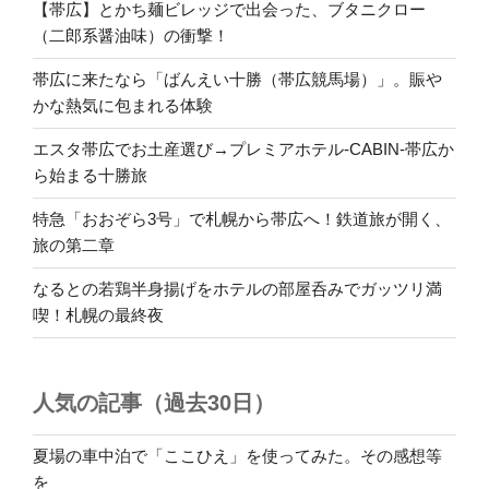
【帯広】とかち麺ビレッジで出会った、ブタニクロー
（二郎系醤油味）の衝撃！
帯広に来たなら「ばんえい十勝（帯広競馬場）」。賑や
かな熱気に包まれる体験
エスタ帯広でお土産選び→プレミアホテル-CABIN-帯広か
ら始まる十勝旅
特急「おおぞら3号」で札幌から帯広へ！鉄道旅が開く、
旅の第二章
なるとの若鶏半身揚げをホテルの部屋呑みでガッツリ満
喫！札幌の最終夜
人気の記事（過去30日）
夏場の車中泊で「ここひえ」を使ってみた。その感想等
を