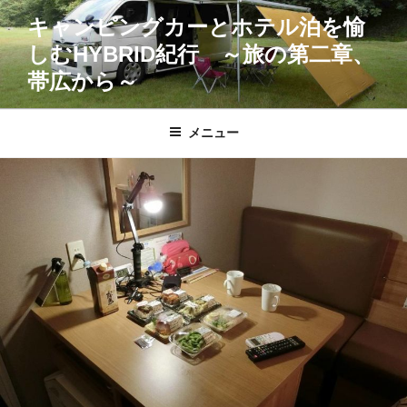
コ
キャンピングカーとホテル泊を愉
ン
しむHYBRID紀行 ～旅の第二章、
テ
ン
帯広から～
ツ
へ
メニュー
ス
キ
ッ
プ