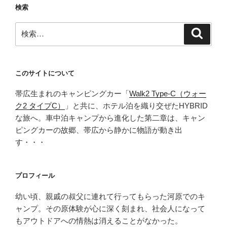
検索
検
検
索
索:
このサイトについて
帯広生まれのキャンピングカー「
Walk2 Type‑C（ウォー
ク2 タイプC）
」と共に、ホテル泊を織り交ぜたHYBRID
な旅へ。車中泊キャンプから進化した第二章は、キャン
ピングカーの故郷、帯広から静かに物語が動き出
す・・・
プロフィール
幼い頃、親戚の叔父に連れて行ってもらった河原でのキ
ャンプ。その原体験が心に深く刻まれ、社会人になって
もアウトドアへの情熱は消えることがなかった。