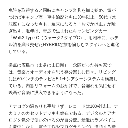
免許を取得すると同時にキャンプ道具を揃え始め、気が
つけばキャンプ歴・車中泊歴ともに30年以上。50代（水
瓶座）になった今も、週末になると「おでかけ虫」が騒
ぎ出す。近年は、帯広で生まれたキャンピングカー
「
Walk2 Type‑C（ウォーク2 タイプC）
」を相棒に、ホテ
ル泊を織り交ぜたHYBRIDな旅を愉しむスタイルへと進化
している。
拠点は広島市（出身は山口県）。念願だった持ち家で
は、音楽とオーディオを思う存分楽しむ日々。リビング
には60インチのテレビと5.1chシアターシステムを構築し
ている。内窓リフォームのおかげで、音漏れを気にせず
映画や音楽に没入できるようになった。
アナログの温もりも手放せず、レコードは100枚以上。ナ
カミチのカセットデッキも健在である。デジタルとアナ
ログを気分で使い分けるのが自分流。最近はラズパイに
も夢中になり、電子工作やプログラミングに没頭する時