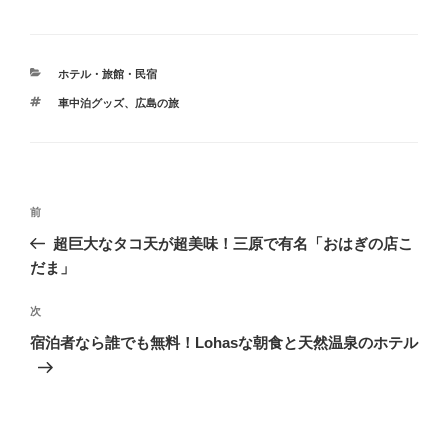
カ
ホテル・旅館・民宿
テ
タ
車中泊グッズ
、
広島の旅
ゴ
グ
リ
ー
投
前
前
稿
の
超巨大なタコ天が超美味！三原で有名「おはぎの店こ
ナ
投
だま」
ビ
稿
ゲ
次
次
の
ー
宿泊者なら誰でも無料！Lohasな朝食と天然温泉のホテル
投
シ
稿
ョ
ン