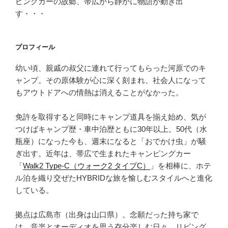
ピングカーの故郷、帯広から静かに物語が動き出
す・・・
プロフィール
幼い頃、親戚の叔父に連れて行ってもらった河原でのキ
ャンプ。その原体験が心に深く刻まれ、社会人になって
もアウトドアへの情熱は消えることがなかった。
免許を取得すると同時にキャンプ道具を揃え始め、気が
つけばキャンプ歴・車中泊歴ともに30年以上。50代（水
瓶座）になった今も、週末になると「おでかけ虫」が騒
ぎ出す。近年は、帯広で生まれたキャンピングカー
「
Walk2 Type‑C（ウォーク2 タイプC）
」を相棒に、ホテ
ル泊を織り交ぜたHYBRIDな旅を愉しむスタイルへと進化
している。
拠点は広島市（出身は山口県）。念願だった持ち家で
は、音楽とオーディオを思う存分楽しむ日々。リビング