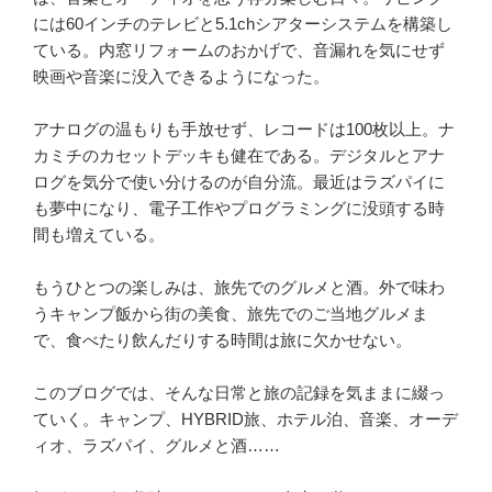
には60インチのテレビと5.1chシアターシステムを構築し
ている。内窓リフォームのおかげで、音漏れを気にせず
映画や音楽に没入できるようになった。
アナログの温もりも手放せず、レコードは100枚以上。ナ
カミチのカセットデッキも健在である。デジタルとアナ
ログを気分で使い分けるのが自分流。最近はラズパイに
も夢中になり、電子工作やプログラミングに没頭する時
間も増えている。
もうひとつの楽しみは、旅先でのグルメと酒。外で味わ
うキャンプ飯から街の美食、旅先でのご当地グルメま
で、食べたり飲んだりする時間は旅に欠かせない。
このブログでは、そんな日常と旅の記録を気ままに綴っ
ていく。キャンプ、HYBRID旅、ホテル泊、音楽、オーデ
ィオ、ラズパイ、グルメと酒……