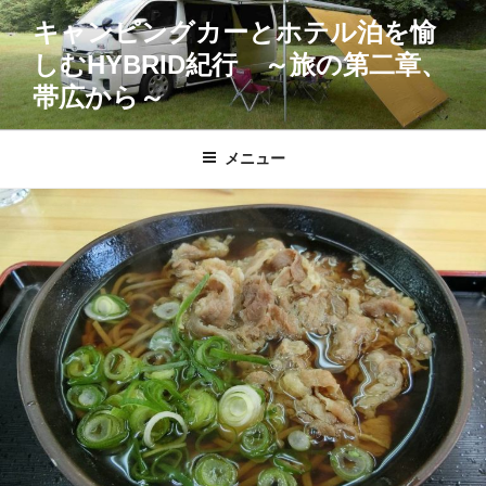
コ
キャンピングカーとホテル泊を愉
ン
しむHYBRID紀行 ～旅の第二章、
テ
ン
帯広から～
ツ
へ
メニュー
ス
キ
ッ
プ