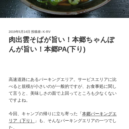
投
2019年5月14日
投稿者:
K-RV
稿
肉出雲そばが旨い！本郷ちゃんぽ
日:
んが旨い！本郷PA(下り)
高速道路にあるパーキングエリア。サービスエリアに比
べると規模が小さいのが一般的ですが、お食事処に関し
て言うと、美味しさの面で上回ってところも少なくない
ですよね。
今回、キャンプの帰りに立ち寄った「
本郷パーキングエ
リア（下り）
」も、そんなパーキングエリアの一つでし
た。