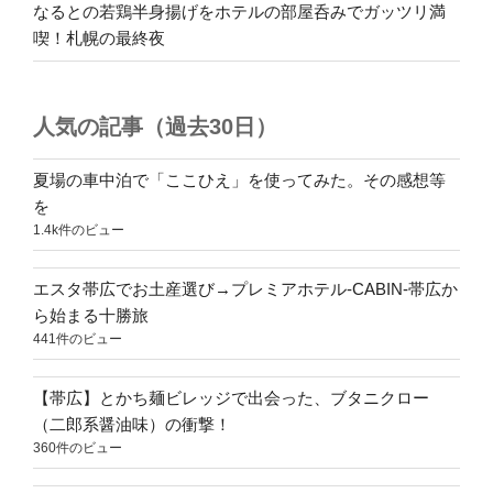
なるとの若鶏半身揚げをホテルの部屋呑みでガッツリ満
喫！札幌の最終夜
人気の記事（過去30日）
夏場の車中泊で「ここひえ」を使ってみた。その感想等
を
1.4k件のビュー
エスタ帯広でお土産選び→プレミアホテル-CABIN-帯広か
ら始まる十勝旅
441件のビュー
【帯広】とかち麺ビレッジで出会った、ブタニクロー
（二郎系醤油味）の衝撃！
360件のビュー