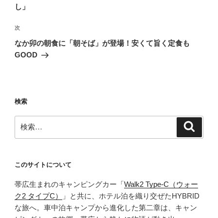
ナ
投
し」
ビ
稿
ゲ
次
次
の
ー
なか卯の朝食に「朝そば」が登場！安くて旨く定食も
投
シ
GOOD
稿
ョ
ン
検索
検
検
索
索:
このサイトについて
帯広生まれのキャンピングカー「
Walk2 Type‑C（ウォー
ク2 タイプC）
」と共に、ホテル泊を織り交ぜたHYBRID
な旅へ。車中泊キャンプから進化した第二章は、キャン