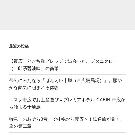
最近の投稿
【帯広】とかち麺ビレッジで出会った、ブタニクロー
（二郎系醤油味）の衝撃！
帯広に来たなら「ばんえい十勝（帯広競馬場）」。賑や
かな熱気に包まれる体験
エスタ帯広でお土産選び→プレミアホテル-CABIN-帯広か
ら始まる十勝旅
特急「おおぞら3号」で札幌から帯広へ！鉄道旅が開く、
旅の第二章