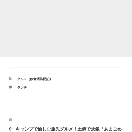
カ
グルメ（飲食店訪問記）
テ
タ
ランチ
ゴ
グ
リ
ー
投
前
前
稿
の
キャンプで愉しむ旅先グルメ！土鍋で炊飯「あまごめ