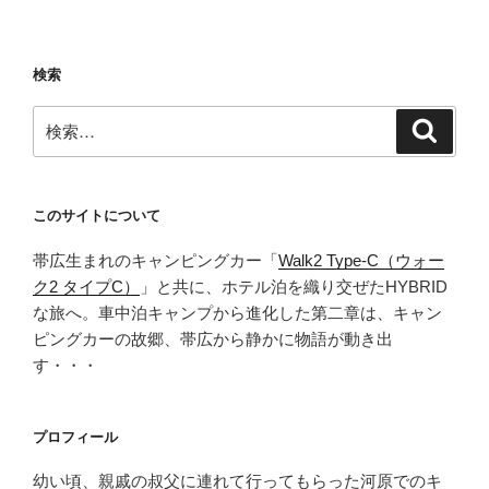
対
策
す
検索
れ
ば
検
検
最
索
索:
高
の
キ
このサイトについて
ャ
帯広生まれのキャンピングカー「
Walk2 Type‑C（ウォー
ン
ク2 タイプC）
」と共に、ホテル泊を織り交ぜたHYBRID
プ
な旅へ。車中泊キャンプから進化した第二章は、キャン
場-
ピングカーの故郷、帯広から静かに物語が動き出
UF
す・・・
シ
ャ
ラ
プロフィール
カ
ッ
幼い頃、親戚の叔父に連れて行ってもらった河原でのキ