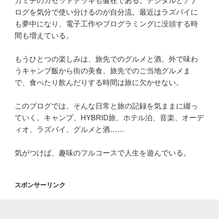
カミチのカセットデッキも健在である。デジタルとアナ
ログを気分で使い分けるのが自分流。最近はラズパイに
も夢中になり、電子工作やプログラミングに没頭する時
間も増えている。
もうひとつの楽しみは、旅先でのグルメと酒。外で味わ
うキャンプ飯から街の美食、旅先でのご当地グルメま
で、食べたり飲んだりする時間は旅に欠かせない。
このブログでは、そんな日常と旅の記録を気ままに綴っ
ていく。キャンプ、HYBRID旅、ホテル泊、音楽、オーデ
ィオ、ラズパイ、グルメと酒……
気がつけば、趣味のフルコースで人生を遊んでいる。
スポンサーリンク