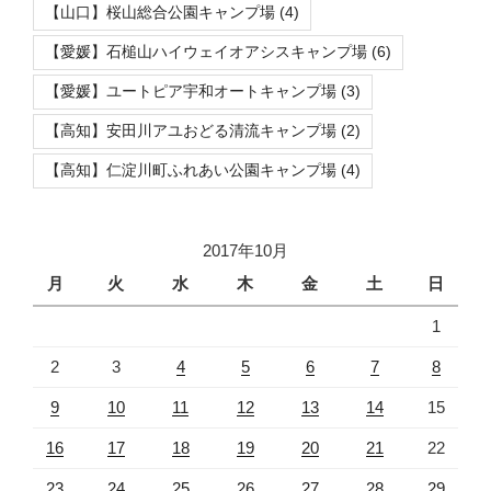
【山口】桜山総合公園キャンプ場
(4)
【愛媛】石槌山ハイウェイオアシスキャンプ場
(6)
【愛媛】ユートピア宇和オートキャンプ場
(3)
【高知】安田川アユおどる清流キャンプ場
(2)
【高知】仁淀川町ふれあい公園キャンプ場
(4)
2017年10月
月
火
水
木
金
土
日
1
2
3
4
5
6
7
8
9
10
11
12
13
14
15
16
17
18
19
20
21
22
23
24
25
26
27
28
29