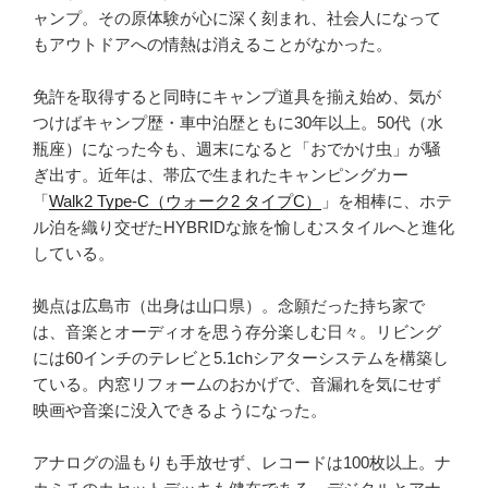
プ
ャンプ。その原体験が心に深く刻まれ、社会人になって
900
もアウトドアへの情熱は消えることがなかった。
で
袋
免許を取得すると同時にキャンプ道具を揃え始め、気が
麺”
つけばキャンプ歴・車中泊歴ともに30年以上。50代（水
の
瓶座）になった今も、週末になると「おでかけ虫」が騒
ぎ出す。近年は、帯広で生まれたキャンピングカー
「
Walk2 Type‑C（ウォーク2 タイプC）
」を相棒に、ホテ
ル泊を織り交ぜたHYBRIDな旅を愉しむスタイルへと進化
している。
拠点は広島市（出身は山口県）。念願だった持ち家で
は、音楽とオーディオを思う存分楽しむ日々。リビング
には60インチのテレビと5.1chシアターシステムを構築し
ている。内窓リフォームのおかげで、音漏れを気にせず
映画や音楽に没入できるようになった。
アナログの温もりも手放せず、レコードは100枚以上。ナ