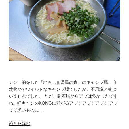
テント泊をした「ひろしま県民の森」のキャンプ場。自
然豊かでワイルドなキャンプ場でしたが、不思議と蚊は
いませんでした。 ただ、到着時からアブは多かったです
ね。軽キャンのKONGに群がるアブ！アブ！アブ！ アブ
って黒いものに …
“虫
続きを読む