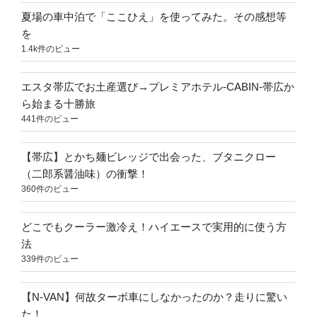
夏場の車中泊で「ここひえ」を使ってみた。その感想等
を
1.4k件のビュー
エスタ帯広でお土産選び→プレミアホテル-CABIN-帯広か
ら始まる十勝旅
441件のビュー
【帯広】とかち麺ビレッジで出会った、ブタニクロー
（二郎系醤油味）の衝撃！
360件のビュー
どこでもクーラー激冷え！ハイエースで実用的に使う方
法
339件のビュー
【N-VAN】何故ターボ車にしなかったのか？走りに驚い
た！