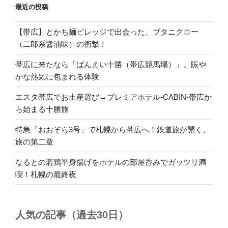
最近の投稿
【帯広】とかち麺ビレッジで出会った、ブタニクロー
（二郎系醤油味）の衝撃！
帯広に来たなら「ばんえい十勝（帯広競馬場）」。賑や
かな熱気に包まれる体験
エスタ帯広でお土産選び→プレミアホテル-CABIN-帯広か
ら始まる十勝旅
特急「おおぞら3号」で札幌から帯広へ！鉄道旅が開く、
旅の第二章
なるとの若鶏半身揚げをホテルの部屋呑みでガッツリ満
喫！札幌の最終夜
人気の記事（過去30日）