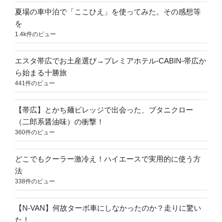
夏場の車中泊で「ここひえ」を使ってみた。その感想等
を
1.4k件のビュー
エスタ帯広でお土産選び→プレミアホテル-CABIN-帯広か
ら始まる十勝旅
441件のビュー
【帯広】とかち麺ビレッジで出会った、ブタニクロー
（二郎系醤油味）の衝撃！
360件のビュー
どこでもクーラー激冷え！ハイエースで実用的に使う方
法
338件のビュー
【N-VAN】何故ターボ車にしなかったのか？走りに驚い
た！