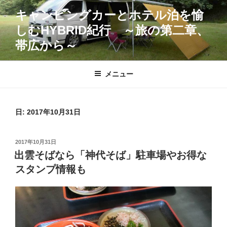
コ
キャンピングカーとホテル泊を愉
ン
しむHYBRID紀行 ～旅の第二章、
テ
ン
帯広から～
ツ
へ
メニュー
ス
キ
ッ
日:
2017年10月31日
プ
投
2017年10月31日
稿
出雲そばなら「神代そば」駐車場やお得な
日:
スタンプ情報も