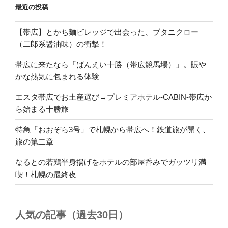
最近の投稿
【帯広】とかち麺ビレッジで出会った、ブタニクロー
（二郎系醤油味）の衝撃！
帯広に来たなら「ばんえい十勝（帯広競馬場）」。賑や
かな熱気に包まれる体験
エスタ帯広でお土産選び→プレミアホテル-CABIN-帯広か
ら始まる十勝旅
特急「おおぞら3号」で札幌から帯広へ！鉄道旅が開く、
旅の第二章
なるとの若鶏半身揚げをホテルの部屋呑みでガッツリ満
喫！札幌の最終夜
人気の記事（過去30日）