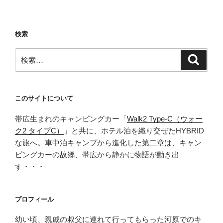
雲
そ
ば
検索
な
ら
検
検
「神
索
索:
代
そ
ば」
このサイトについて
駐
帯広生まれのキャンピングカー「
Walk2 Type‑C（ウォー
車
ク2 タイプC）
」と共に、ホテル泊を織り交ぜたHYBRID
場
な旅へ。車中泊キャンプから進化した第二章は、キャン
や
ピングカーの故郷、帯広から静かに物語が動き出
お
す・・・
得
な
ス
プロフィール
タ
ン
幼い頃、親戚の叔父に連れて行ってもらった河原でのキ