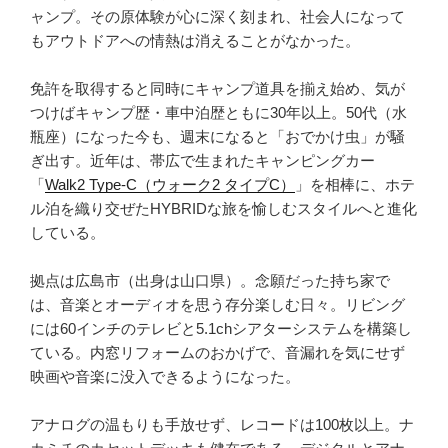
プ
ャンプ。その原体験が心に深く刻まれ、社会人になって
情
もアウトドアへの情熱は消えることがなかった。
報
も”
免許を取得すると同時にキャンプ道具を揃え始め、気が
の
つけばキャンプ歴・車中泊歴ともに30年以上。50代（水
瓶座）になった今も、週末になると「おでかけ虫」が騒
ぎ出す。近年は、帯広で生まれたキャンピングカー
「
Walk2 Type‑C（ウォーク2 タイプC）
」を相棒に、ホテ
ル泊を織り交ぜたHYBRIDな旅を愉しむスタイルへと進化
している。
拠点は広島市（出身は山口県）。念願だった持ち家で
は、音楽とオーディオを思う存分楽しむ日々。リビング
には60インチのテレビと5.1chシアターシステムを構築し
ている。内窓リフォームのおかげで、音漏れを気にせず
映画や音楽に没入できるようになった。
アナログの温もりも手放せず、レコードは100枚以上。ナ