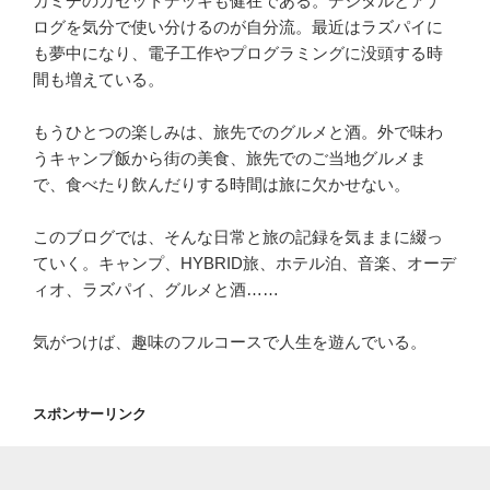
カミチのカセットデッキも健在である。デジタルとアナ
ログを気分で使い分けるのが自分流。最近はラズパイに
も夢中になり、電子工作やプログラミングに没頭する時
間も増えている。
もうひとつの楽しみは、旅先でのグルメと酒。外で味わ
うキャンプ飯から街の美食、旅先でのご当地グルメま
で、食べたり飲んだりする時間は旅に欠かせない。
このブログでは、そんな日常と旅の記録を気ままに綴っ
ていく。キャンプ、HYBRID旅、ホテル泊、音楽、オーデ
ィオ、ラズパイ、グルメと酒……
気がつけば、趣味のフルコースで人生を遊んでいる。
スポンサーリンク