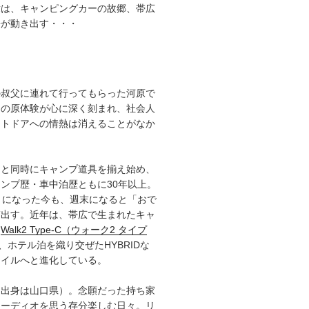
章は、キャンピングカーの故郷、帯広
語が動き出す・・・
の叔父に連れて行ってもらった河原で
その原体験が心に深く刻まれ、社会人
ウトドアへの情熱は消えることがなか
ると同時にキャンプ道具を揃え始め、
ンプ歴・車中泊歴ともに30年以上。
）になった今も、週末になると「おで
ぎ出す。近年は、帯広で生まれたキャ
「
Walk2 Type‑C（ウォーク2 タイプ
、ホテル泊を織り交ぜたHYBRIDな
タイルへと進化している。
（出身は山口県）。念願だった持ち家
オーディオを思う存分楽しむ日々。リ