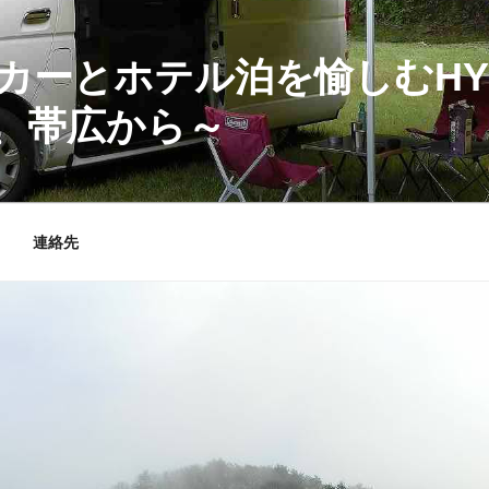
カーとホテル泊を愉しむHY
、帯広から～
連絡先