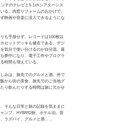
インチのテレビと5.1chシアターシス
ている。内窓リフォームのおかげで、
せず映画や音楽に没入できるようにな
りも手放せず、レコードは100枚以
のカセットデッキも健在である。デジ
グを気分で使い分けるのが自分流。最
にも夢中になり、電子工作やプログラ
する時間も増えている。
楽しみは、旅先でのグルメと酒。外で
プ飯から街の美食、旅先でのご当地グ
べたり飲んだりする時間は旅に欠かせ
は、そんな日常と旅の記録を気ままに
ャンプ、HYBRID旅、ホテル泊、音
オ、ラズパイ、グルメと酒……