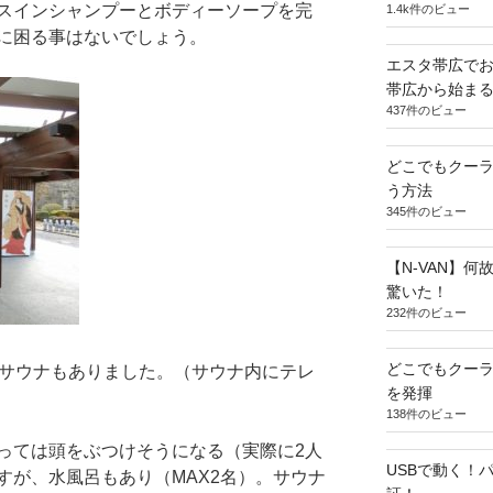
スインシャンプーとボディーソープを完
1.4k件のビュー
に困る事はないでしょう。
エスタ帯広でお
帯広から始ま
437件のビュー
どこでもクー
う方法
345件のビュー
【N-VAN】
驚いた！
232件のビュー
どこでもクー
線サウナもありました。（サウナ内にテレ
を発揮
138件のビュー
っては頭をぶつけそうになる（実際に2人
USBで動く！
すが、水風呂もあり（MAX2名）。サウナ