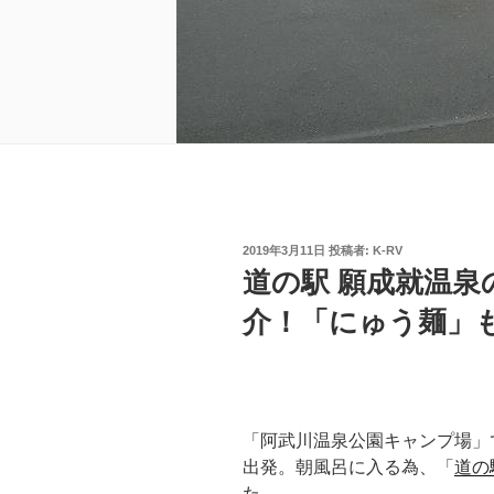
投
2019年3月11日
投稿者:
K-RV
稿
道の駅 願成就温
日:
介！「にゅう麺」
「阿武川温泉公園キャンプ場」
出発。朝風呂に入る為、「
道の
た。