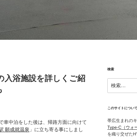
検索
泉の入浴施設を詳しくご紹
検
も
索:
このサイトについ
帯広生まれの
で車中泊をした後は、帰路方面に向けて
Type‑C（ウォ
駅 願成就温泉
」に立ち寄る事にしまし
を織り交ぜたH