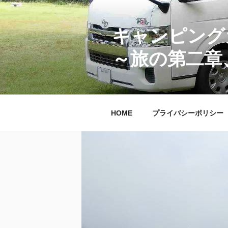
コ
ン
テ
キャンピング
ン
～旅の第二章
ツ
へ
ス
キ
ッ
HOME
プライバシーポリシー
プ