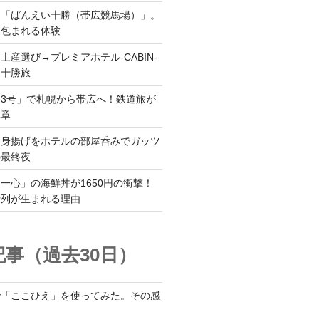
ら「ばんえい十勝（帯広競馬場）」。
に包まれる体験
土産選び→プレミアホテル-CABIN-
る十勝旅
3号」で札幌から帯広へ！鉄道旅が
二章
半身揚げをホテルの部屋呑みでガッツ
の最終夜
一心」の海鮮丼が1650円の衝撃！
行列が生まれる理由
事（過去30日）
で「ここひえ」を使ってみた。その感