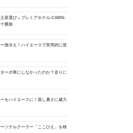
土産選び→プレミアホテル-CABIN-
る十勝旅
ラー激冷え！ハイエースで実用的に使
何故ターボ車にしなかったのか？走りに
ラーをハイエースに！蒸し暑さに威力
パーソナルクーラー「ここひえ」を検