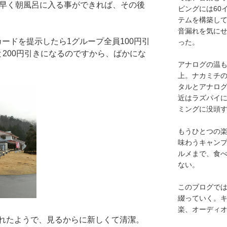
間早く朝風呂に入る事ができれば、その後
ビングには60
テムを構築し
音漏れを気に
カードを提示したら1グループ全員100円引
った。
200円引きになるのですから、ばかにな
アナログの温も
上。ナカミチ
タルとアナロ
近はラズパイ
ミングに没頭
もうひとつの
味わうキャン
ルメまで、食
ない。
このブログで
綴っていく。キ
楽、オーディ
れたようで、見るからに新しくて清潔。