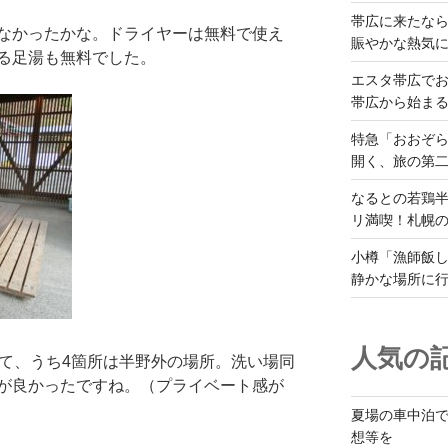
帯広に来たな
なかったかな。ドライヤーは無料で使え
賑やかな熱気
る足湯も無料でした。
エスタ帯広でお
帯広から始ま
特急「おおぞら
開く、旅の第
なるとの若鶏
リ満喫！札幌
小樽「漁師飯し
静かな場所に
人気の記
って、うち4箇所は半野外の場所。洗い場同
が良かったですね。（プライベート感が
夏場の車中泊
想等を