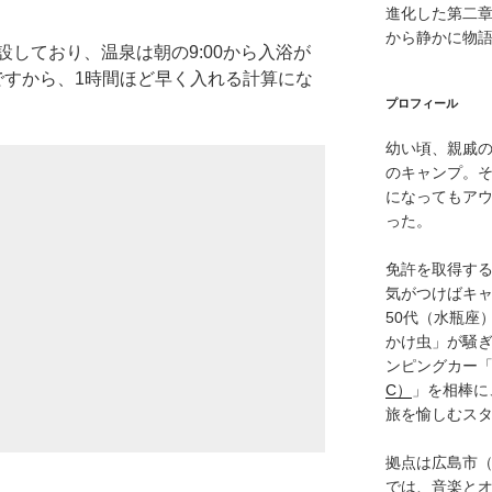
進化した第二
から静かに物
しており、温泉は朝の9:00から入浴が
らですから、1時間ほど早く入れる計算にな
プロフィール
幼い頃、親戚
のキャンプ。
になってもア
った。
免許を取得す
気がつけばキャ
50代（水瓶座
かけ虫」が騒
ンピングカー
C）
」を相棒に
旅を愉しむス
拠点は広島市
では、音楽と