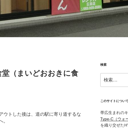
検索
食堂（まいどおおきに食
検
索:
このサイトについ
帯広生まれの
アウトした後は、道の駅に寄り道するな
Type‑C（ウォ
へ。
を織り交ぜたH