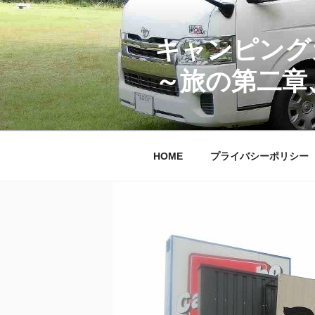
コ
ン
テ
キャンピング
ン
～旅の第二章
ツ
へ
ス
キ
ッ
HOME
プライバシーポリシー
プ