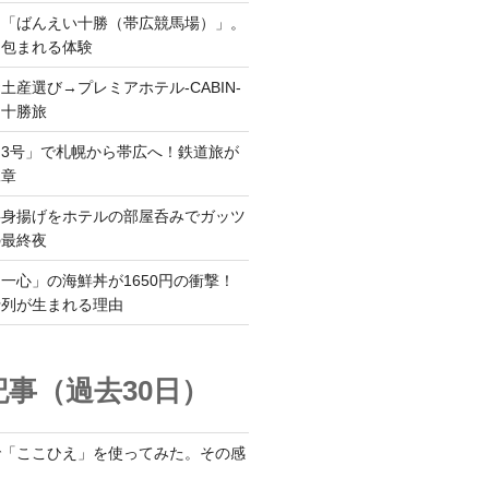
ら「ばんえい十勝（帯広競馬場）」。
に包まれる体験
土産選び→プレミアホテル-CABIN-
る十勝旅
3号」で札幌から帯広へ！鉄道旅が
二章
半身揚げをホテルの部屋呑みでガッツ
の最終夜
一心」の海鮮丼が1650円の衝撃！
行列が生まれる理由
事（過去30日）
で「ここひえ」を使ってみた。その感