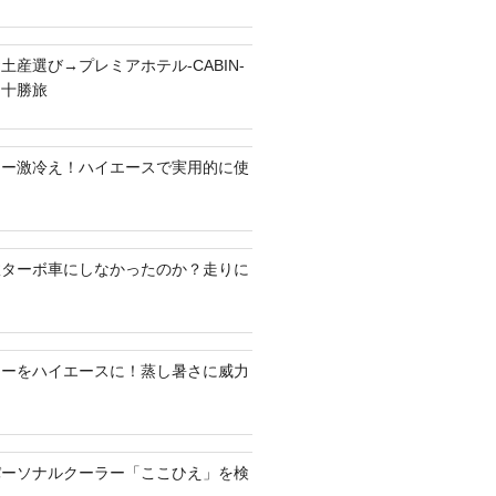
土産選び→プレミアホテル-CABIN-
る十勝旅
ラー激冷え！ハイエースで実用的に使
何故ターボ車にしなかったのか？走りに
ラーをハイエースに！蒸し暑さに威力
パーソナルクーラー「ここひえ」を検