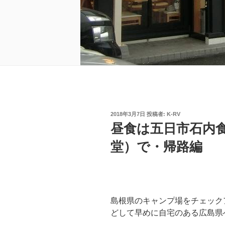
投
2018年3月7日
投稿者:
K-RV
稿
昼食は五日市石内
日:
堂）で・帰路編
島根県のキャンプ場をチェック
どして早めに自宅のある広島県