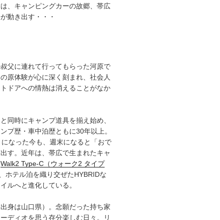
章は、キャンピングカーの故郷、帯広
語が動き出す・・・
の叔父に連れて行ってもらった河原で
その原体験が心に深く刻まれ、社会人
ウトドアへの情熱は消えることがなか
ると同時にキャンプ道具を揃え始め、
ンプ歴・車中泊歴ともに30年以上。
）になった今も、週末になると「おで
ぎ出す。近年は、帯広で生まれたキャ
「
Walk2 Type‑C（ウォーク2 タイプ
、ホテル泊を織り交ぜたHYBRIDな
タイルへと進化している。
（出身は山口県）。念願だった持ち家
オーディオを思う存分楽しむ日々。リ