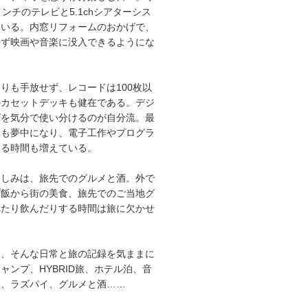
インチのテレビと5.1chシアターシス
ている。内窓リフォームのおかげで、
せず映画や音楽に没入できるようにな
りも手放せず、レコードは100枚以
のカセットデッキも健在である。デジ
グを気分で使い分けるのが自分流。最
にも夢中になり、電子工作やプログラ
する時間も増えている。
楽しみは、旅先でのグルメと酒。外で
プ飯から街の美食、旅先でのご当地グ
べたり飲んだりする時間は旅に欠かせ
は、そんな日常と旅の記録を気ままに
ャンプ、HYBRID旅、ホテル泊、音
オ、ラズパイ、グルメと酒……