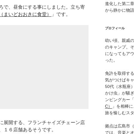
進化した第二
ろで、昼食にする事にしました。立ち寄
から静かに物
（まいどおおきに食堂）
」です。
プロフィール
幼い頃、親戚
のキャンプ。
になってもア
った。
免許を取得す
気がつけばキャ
50代（水瓶座
かけ虫」が騒
ンピングカー
C）
」を相棒に
旅を愉しむス
に展開する、フランチャイズチェーン店
拠点は広島市
、１６店舗あるそうです。
では、音楽と