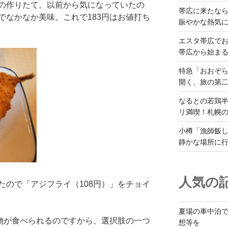
の作りたて。以前から気になっていたの
帯広に来たな
でなかなか美味。これで183円はお値打ち
賑やかな熱気
エスタ帯広でお
帯広から始ま
特急「おおぞら
開く、旅の第
なるとの若鶏
リ満喫！札幌
小樽「漁師飯し
静かな場所に
人気の記
たので「アジフライ（108円）」をチョイ
夏場の車中泊
げ物が食べられるのですから、選択肢の一つ
想等を