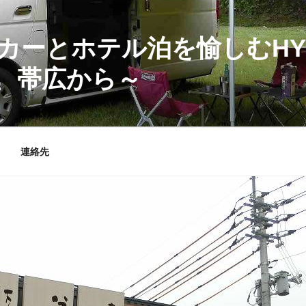
カーとホテル泊を愉しむHY
、帯広から～
連絡先