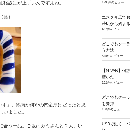
価格設定が上手いんですよね。
1.4k件のビュー
（笑）
エスタ帯広でお
帯広から始ま
437件のビュー
どこでもクー
う方法
345件のビュー
【N-VAN】
驚いた！
232件のビュー
どこでもクー
を発揮
おかず」。鶏肉か何かの南蛮漬けだったと思
138件のビュー
まいました。
USBで動く！
に合う一品。ご飯はカミさんと２人、い