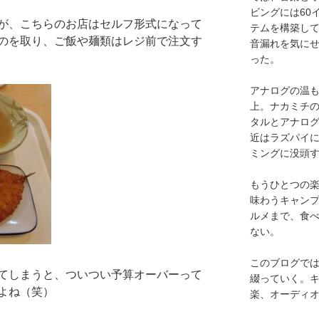
ビングには60
が、こちらのお店はセルフ形式になって
テムを構築し
のを取り、ご飯や麺類はレジ前で注文す
音漏れを気に
った。
アナログの温も
上。ナカミチ
タルとアナロ
近はラズパイ
ミングに没頭
もうひとつの
味わうキャン
ルメまで、食
ない。
このブログで
てしまうと、ついつい予算オーバーって
綴っていく。キ
よね（笑）
楽、オーディ