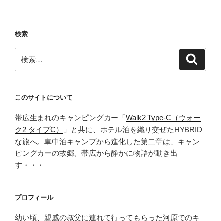
中
泊
地
検索
へ
向
検
検
か
索
索:
う
ル
ー
このサイトについて
ト
帯広生まれのキャンピングカー「
Walk2 Type‑C（ウォー
で
ク2 タイプC）
」と共に、ホテル泊を織り交ぜたHYBRID
北
な旅へ。車中泊キャンプから進化した第二章は、キャン
海
ピングカーの故郷、帯広から静かに物語が動き出
道
す・・・
【道
の
駅
プロフィール
巡
り】
幼い頃、親戚の叔父に連れて行ってもらった河原でのキ