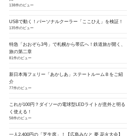
138件のビュー
USBで動く！パーソナルクーラー「ここひえ」を検証！
135件のビュー
特急「おおぞら3号」で札幌から帯広へ！鉄道旅が開く、
旅の第二章
81件のビュー
新日本海フェリー「あかしあ」ステートルームＢをご紹
介
77件のビュー
これが100円？ダイソーの電球型LEDライトが意外と明る
く使える！
58件のビュー
一人2,400円の「芝生席」！【広島みなと 夢 花火大会】