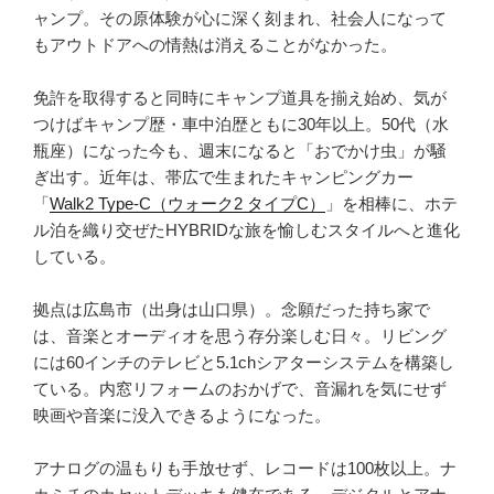
を
ャンプ。その原体験が心に深く刻まれ、社会人になって
愉
もアウトドアへの情熱は消えることがなかった。
し
む”
免許を取得すると同時にキャンプ道具を揃え始め、気が
の
つけばキャンプ歴・車中泊歴ともに30年以上。50代（水
瓶座）になった今も、週末になると「おでかけ虫」が騒
ぎ出す。近年は、帯広で生まれたキャンピングカー
「
Walk2 Type‑C（ウォーク2 タイプC）
」を相棒に、ホテ
ル泊を織り交ぜたHYBRIDな旅を愉しむスタイルへと進化
している。
拠点は広島市（出身は山口県）。念願だった持ち家で
は、音楽とオーディオを思う存分楽しむ日々。リビング
には60インチのテレビと5.1chシアターシステムを構築し
ている。内窓リフォームのおかげで、音漏れを気にせず
映画や音楽に没入できるようになった。
アナログの温もりも手放せず、レコードは100枚以上。ナ