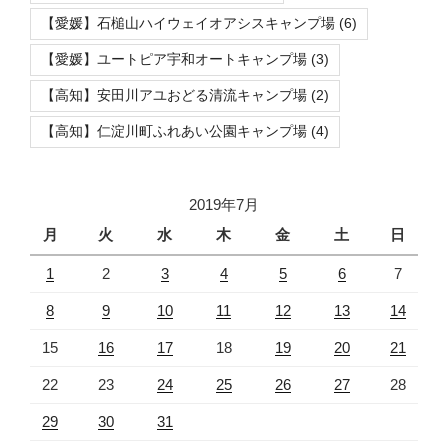
【愛媛】石槌山ハイウェイオアシスキャンプ場
(6)
【愛媛】ユートピア宇和オートキャンプ場
(3)
【高知】安田川アユおどる清流キャンプ場
(2)
【高知】仁淀川町ふれあい公園キャンプ場
(4)
2019年7月
月
火
水
木
金
土
日
1
2
3
4
5
6
7
8
9
10
11
12
13
14
15
16
17
18
19
20
21
22
23
24
25
26
27
28
29
30
31