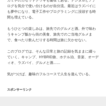
カミチのカセットデッキも健在である。デジタルとアナ
ログを気分で使い分けるのが自分流。最近はラズパイに
も夢中になり、電子工作やプログラミングに没頭する時
間も増えている。
もうひとつの楽しみは、旅先でのグルメと酒。外で味わ
うキャンプ飯から街の美食、旅先でのご当地グルメま
で、食べたり飲んだりする時間は旅に欠かせない。
このブログでは、そんな日常と旅の記録を気ままに綴っ
ていく。キャンプ、HYBRID旅、ホテル泊、音楽、オーデ
ィオ、ラズパイ、グルメと酒……
気がつけば、趣味のフルコースで人生を遊んでいる。
スポンサーリンク