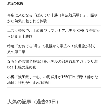
最近の投稿
帯広に来たなら「ばんえい十勝（帯広競馬場）」。賑や
かな熱気に包まれる体験
エスタ帯広でお土産選び→プレミアホテル-CABIN-帯広か
ら始まる十勝旅
特急「おおぞら3号」で札幌から帯広へ！鉄道旅が開く、
旅の第二章
なるとの若鶏半身揚げをホテルの部屋呑みでガッツリ満
喫！札幌の最終夜
小樽「漁師飯し一心」の海鮮丼が1650円の衝撃！静かな
場所に行列が生まれる理由
人気の記事（過去30日）