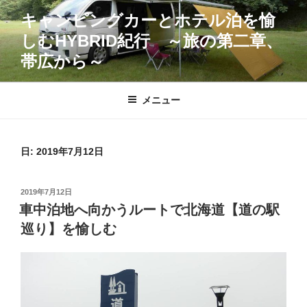
コ
キャンピングカーとホテル泊を愉
ン
しむHYBRID紀行 ～旅の第二章、
テ
ン
帯広から～
ツ
へ
メニュー
ス
キ
ッ
日:
2019年7月12日
プ
投
2019年7月12日
稿
車中泊地へ向かうルートで北海道【道の駅
日:
巡り】を愉しむ