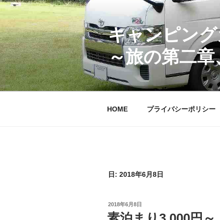
コ
ン
テ
キャンピング
ン
～旅の第二章
ツ
へ
ス
キ
ッ
HOME
プライバシーポリシー
プ
日:
2018年6月8日
投
2018年6月8日
稿
素泊まり3,000
日: