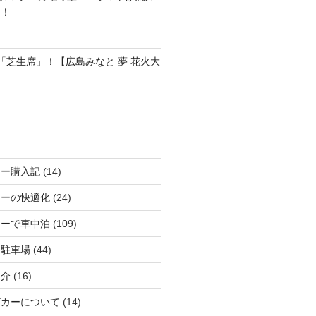
る！
の「芝生席」！【広島みなと 夢 花火大
カー購入記
(14)
カーの快適化
(24)
カーで車中泊
(109)
る駐車場
(44)
紹介
(16)
グカーについて
(14)