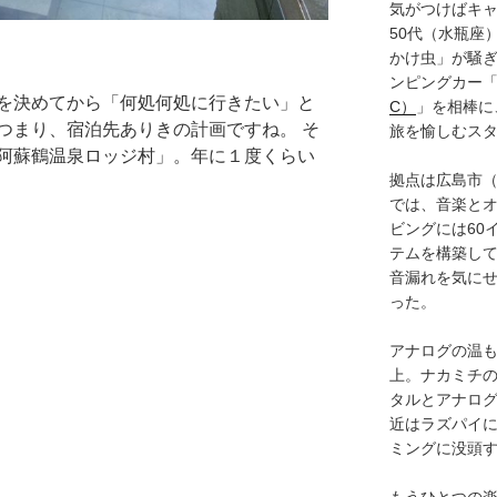
気がつけばキャ
50代（水瓶座
かけ虫」が騒
ンピングカー
を決めてから「何処何処に行きたい」と
C）
」を相棒に
つまり、宿泊先ありきの計画ですね。 そ
旅を愉しむス
阿蘇鶴温泉ロッジ村」。年に１度くらい
拠点は広島市
では、音楽と
ビングには60
テムを構築し
音漏れを気に
った。
アナログの温も
上。ナカミチ
タルとアナロ
近はラズパイ
ミングに没頭
もうひとつの