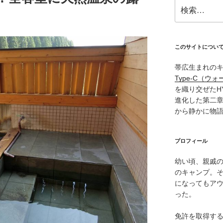
検
索:
このサイトについ
帯広生まれの
Type‑C（ウォ
を織り交ぜたH
進化した第二
から静かに物
プロフィール
幼い頃、親戚
のキャンプ。
になってもア
った。
免許を取得す