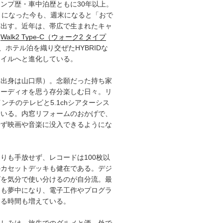
ンプ歴・車中泊歴ともに30年以上。
）になった今も、週末になると「おで
ぎ出す。近年は、帯広で生まれたキャ
「
Walk2 Type‑C（ウォーク2 タイプ
、ホテル泊を織り交ぜたHYBRIDな
タイルへと進化している。
（出身は山口県）。念願だった持ち家
オーディオを思う存分楽しむ日々。リ
インチのテレビと5.1chシアターシス
ている。内窓リフォームのおかげで、
せず映画や音楽に没入できるようにな
りも手放せず、レコードは100枚以
のカセットデッキも健在である。デジ
グを気分で使い分けるのが自分流。最
にも夢中になり、電子工作やプログラ
する時間も増えている。
楽しみは、旅先でのグルメと酒。外で