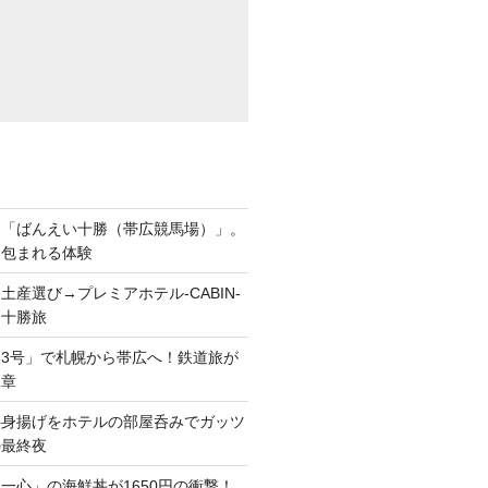
ら「ばんえい十勝（帯広競馬場）」。
に包まれる体験
土産選び→プレミアホテル-CABIN-
る十勝旅
3号」で札幌から帯広へ！鉄道旅が
二章
半身揚げをホテルの部屋呑みでガッツ
の最終夜
一心」の海鮮丼が1650円の衝撃！