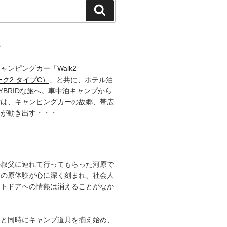
検
索
て
キャンピングカー「
Walk2
ーク2 タイプC）
」と共に、ホテル泊
YBRIDな旅へ。車中泊キャンプから
章は、キャンピングカーの故郷、帯広
語が動き出す・・・
の叔父に連れて行ってもらった河原で
その原体験が心に深く刻まれ、社会人
ウトドアへの情熱は消えることがなか
ると同時にキャンプ道具を揃え始め、