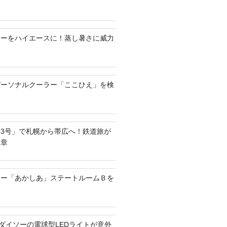
ラーをハイエースに！蒸し暑さに威力
パーソナルクーラー「ここひえ」を検
3号」で札幌から帯広へ！鉄道旅が
二章
リー「あかしあ」ステートルームＢを
？ダイソーの電球型LEDライトが意外