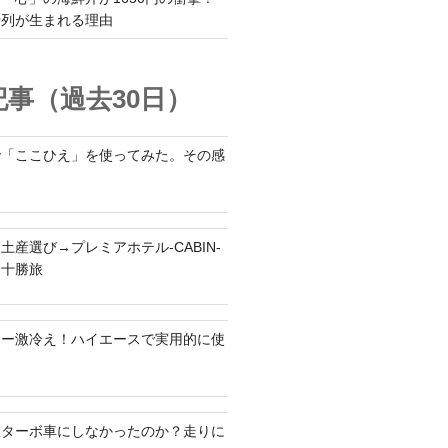
行列が生まれる理由
事（過去30日）
で「ここひえ」を使ってみた。その感
土産選び→プレミアホテル-CABIN-
る十勝旅
ラー激冷え！ハイエースで実用的に使
何故ターボ車にしなかったのか？走りに