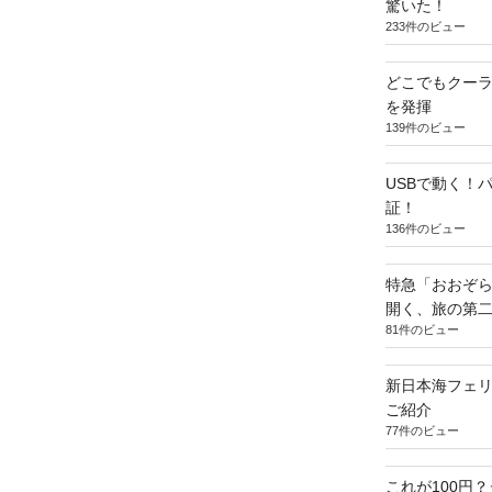
驚いた！
233件のビュー
どこでもクー
を発揮
139件のビュー
USBで動く！
証！
136件のビュー
特急「おおぞら
開く、旅の第
81件のビュー
新日本海フェ
ご紹介
77件のビュー
これが100円