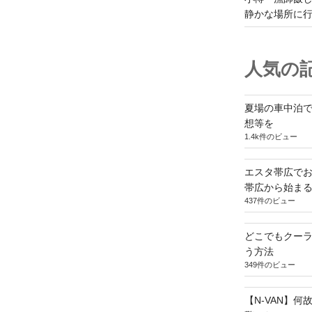
静かな場所に
人気の記
夏場の車中泊
想等を
1.4k件のビュー
エスタ帯広でお
帯広から始ま
437件のビュー
どこでもクー
う方法
349件のビュー
【N-VAN】