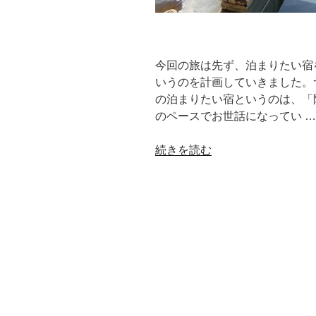
今回の旅は先ず、泊まりたい宿
いうのを計画していきました。
の泊まりたい宿というのは、「
のペースでお世話になってい …
“素
続きを読む
泊
ま
り
3,000
円
～！
全
客
室