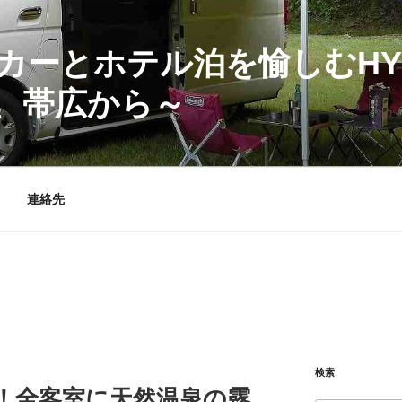
カーとホテル泊を愉しむHY
、帯広から～
連絡先
検索
円～！全客室に天然温泉の露