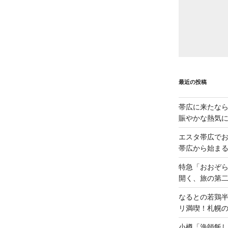
最近の投稿
帯広に来たな
賑やかな熱気
エスタ帯広でお
帯広から始ま
特急「おおぞら
開く、旅の第
なるとの若鶏
リ満喫！札幌
小樽「漁師飯し