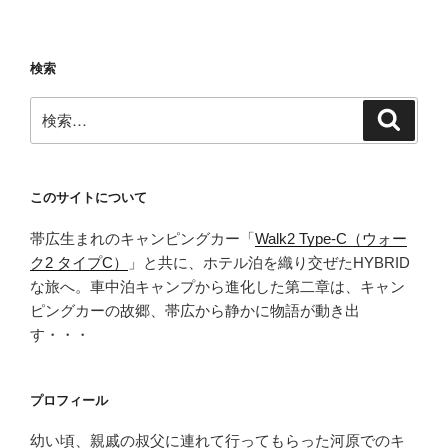
の
駅
北
検索
の
関
検
検
宿
索
索:
に、
と
っ
このサイトについて
て
帯広生まれのキャンピングカー「
Walk2 Type‑C（ウォー
も
ク2 タイプC）
」と共に、ホテル泊を織り交ぜたHYBRID
美
な旅へ。車中泊キャンプから進化した第二章は、キャン
味
ピングカーの故郷、帯広から静かに物語が動き出
し
す・・・
い
唐
揚
プロフィール
げ
が
幼い頃、親戚の叔父に連れて行ってもらった河原でのキ