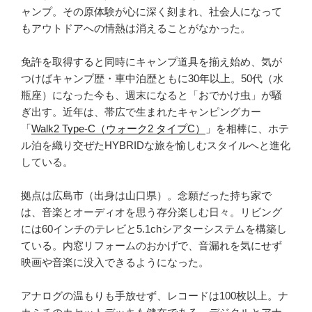
あ
ャンプ。その原体験が心に深く刻まれ、社会人になって
り
もアウトドアへの情熱は消えることがなかった。
ま
す”
免許を取得すると同時にキャンプ道具を揃え始め、気が
の
つけばキャンプ歴・車中泊歴ともに30年以上。50代（水
瓶座）になった今も、週末になると「おでかけ虫」が騒
ぎ出す。近年は、帯広で生まれたキャンピングカー
「
Walk2 Type‑C（ウォーク2 タイプC）
」を相棒に、ホテ
ル泊を織り交ぜたHYBRIDな旅を愉しむスタイルへと進化
している。
拠点は広島市（出身は山口県）。念願だった持ち家で
は、音楽とオーディオを思う存分楽しむ日々。リビング
には60インチのテレビと5.1chシアターシステムを構築し
ている。内窓リフォームのおかげで、音漏れを気にせず
映画や音楽に没入できるようになった。
アナログの温もりも手放せず、レコードは100枚以上。ナ