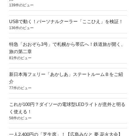
139件のビュー
USBで動く！パーソナルクーラー「ここひえ」を検証！
136件のビュー
特急「おおぞら3号」で札幌から帯広へ！鉄道旅が開く、
旅の第二章
81件のビュー
新日本海フェリー「あかしあ」ステートルームＢをご紹
介
77件のビュー
これが100円？ダイソーの電球型LEDライトが意外と明る
く使える！
58件のビュー
一人2,400円の「芝生席」！【広島みなと 夢 花火大会】