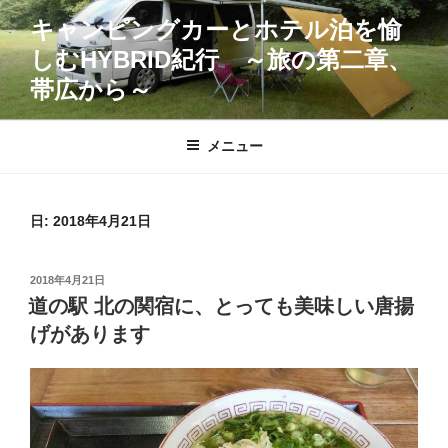
コ
キャンピングカーとホテル泊を愉
ン
しむHYBRID紀行 ～旅の第二章、
テ
ン
帯広から～
ツ
へ
メニュー
ス
キ
ッ
日:
2018年4月21日
プ
投
2018年4月21日
稿
道の駅 北の関宿に、とっても美味しい唐揚
日:
げがあります