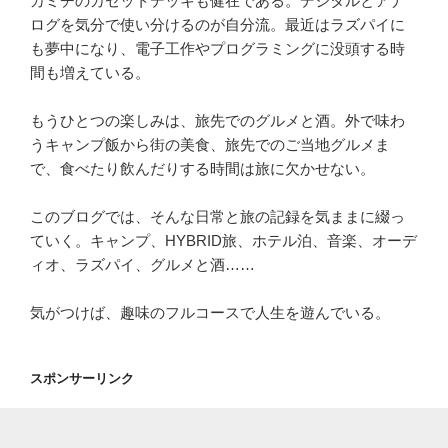
カミチのカセットデッキも健在である。デジタルとアナ
ログを気分で使い分けるのが自分流。最近はラズパイに
も夢中になり、電子工作やプログラミングに没頭する時
間も増えている。
もうひとつの楽しみは、旅先でのグルメと酒。外で味わ
うキャンプ飯から街の美食、旅先でのご当地グルメま
で、食べたり飲んだりする時間は旅に欠かせない。
このブログでは、そんな日常と旅の記録を気ままに綴っ
ていく。キャンプ、HYBRID旅、ホテル泊、音楽、オーデ
ィオ、ラズパイ、グルメと酒……
気がつけば、趣味のフルコースで人生を遊んでいる。
スポンサーリンク