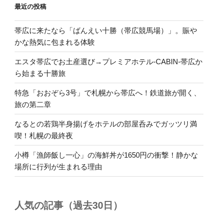
最近の投稿
帯広に来たなら「ばんえい十勝（帯広競馬場）」。賑や
かな熱気に包まれる体験
エスタ帯広でお土産選び→プレミアホテル-CABIN-帯広か
ら始まる十勝旅
特急「おおぞら3号」で札幌から帯広へ！鉄道旅が開く、
旅の第二章
なるとの若鶏半身揚げをホテルの部屋呑みでガッツリ満
喫！札幌の最終夜
小樽「漁師飯し一心」の海鮮丼が1650円の衝撃！静かな
場所に行列が生まれる理由
人気の記事（過去30日）