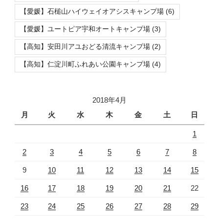
【愛媛】石槌山ハイウェイオアシスキャンプ場
(6)
【愛媛】ユートピア宇和オートキャンプ場
(3)
【高知】安田川アユおどる清流キャンプ場
(2)
【高知】仁淀川町ふれあい公園キャンプ場
(4)
2018年4月
月
火
水
木
金
土
日
1
2
3
4
5
6
7
8
9
10
11
12
13
14
15
16
17
18
19
20
21
22
23
24
25
26
27
28
29