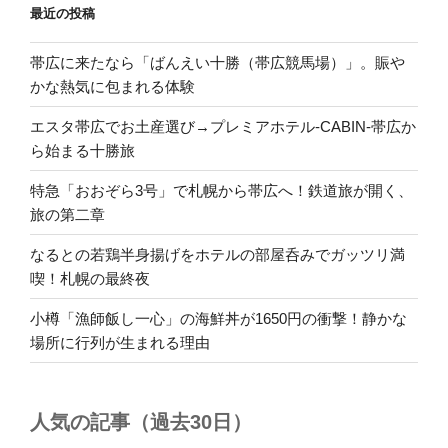
最近の投稿
帯広に来たなら「ばんえい十勝（帯広競馬場）」。賑や
かな熱気に包まれる体験
エスタ帯広でお土産選び→プレミアホテル-CABIN-帯広か
ら始まる十勝旅
特急「おおぞら3号」で札幌から帯広へ！鉄道旅が開く、
旅の第二章
なるとの若鶏半身揚げをホテルの部屋呑みでガッツリ満
喫！札幌の最終夜
小樽「漁師飯し一心」の海鮮丼が1650円の衝撃！静かな
場所に行列が生まれる理由
人気の記事（過去30日）