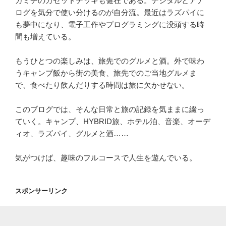
カミチのカセットデッキも健在である。デジタルとアナ
ログを気分で使い分けるのが自分流。最近はラズパイに
も夢中になり、電子工作やプログラミングに没頭する時
間も増えている。
もうひとつの楽しみは、旅先でのグルメと酒。外で味わ
うキャンプ飯から街の美食、旅先でのご当地グルメま
で、食べたり飲んだりする時間は旅に欠かせない。
このブログでは、そんな日常と旅の記録を気ままに綴っ
ていく。キャンプ、HYBRID旅、ホテル泊、音楽、オーデ
ィオ、ラズパイ、グルメと酒……
気がつけば、趣味のフルコースで人生を遊んでいる。
スポンサーリンク