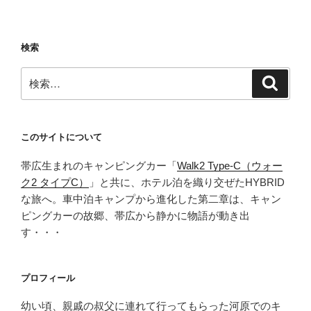
ー
ズ
ナ
検索
ブ
ル
検
検
で
索
索:
美
味！
手
このサイトについて
作
帯広生まれのキャンピングカー「
Walk2 Type‑C（ウォー
り
ク2 タイプC）
」と共に、ホテル泊を織り交ぜたHYBRID
の
な旅へ。車中泊キャンプから進化した第二章は、キャン
味
ピングカーの故郷、帯広から静かに物語が動き出
「ご
す・・・
は
ん
屋
プロフィール
か
き
幼い頃、親戚の叔父に連れて行ってもらった河原でのキ