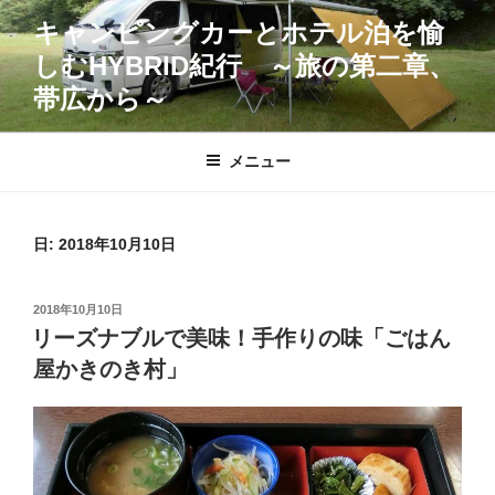
コ
キャンピングカーとホテル泊を愉
ン
しむHYBRID紀行 ～旅の第二章、
テ
ン
帯広から～
ツ
へ
メニュー
ス
キ
ッ
日:
2018年10月10日
プ
投
2018年10月10日
稿
リーズナブルで美味！手作りの味「ごはん
日:
屋かきのき村」