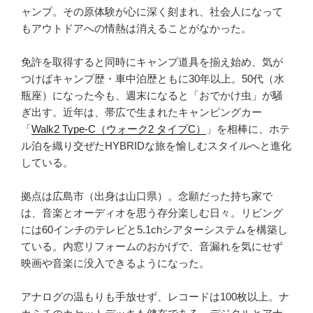
の
ャンプ。その原体験が心に深く刻まれ、社会人になって
き
もアウトドアへの情熱は消えることがなかった。
村」”
の
免許を取得すると同時にキャンプ道具を揃え始め、気が
つけばキャンプ歴・車中泊歴ともに30年以上。50代（水
瓶座）になった今も、週末になると「おでかけ虫」が騒
ぎ出す。近年は、帯広で生まれたキャンピングカー
「
Walk2 Type‑C（ウォーク2 タイプC）
」を相棒に、ホテ
ル泊を織り交ぜたHYBRIDな旅を愉しむスタイルへと進化
している。
拠点は広島市（出身は山口県）。念願だった持ち家で
は、音楽とオーディオを思う存分楽しむ日々。リビング
には60インチのテレビと5.1chシアターシステムを構築し
ている。内窓リフォームのおかげで、音漏れを気にせず
映画や音楽に没入できるようになった。
アナログの温もりも手放せず、レコードは100枚以上。ナ