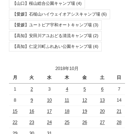
【山口】桜山総合公園キャンプ場
(4)
【愛媛】石槌山ハイウェイオアシスキャンプ場
(6)
【愛媛】ユートピア宇和オートキャンプ場
(3)
【高知】安田川アユおどる清流キャンプ場
(2)
【高知】仁淀川町ふれあい公園キャンプ場
(4)
2018年10月
月
火
水
木
金
土
日
1
2
3
4
5
6
7
8
9
10
11
12
13
14
15
16
17
18
19
20
21
22
23
24
25
26
27
28
29
30
31