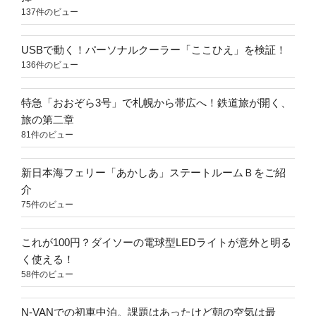
137件のビュー
USBで動く！パーソナルクーラー「ここひえ」を検証！
136件のビュー
特急「おおぞら3号」で札幌から帯広へ！鉄道旅が開く、
旅の第二章
81件のビュー
新日本海フェリー「あかしあ」ステートルームＢをご紹
介
75件のビュー
これが100円？ダイソーの電球型LEDライトが意外と明る
く使える！
58件のビュー
N-VANでの初車中泊。課題はあったけど朝の空気は最