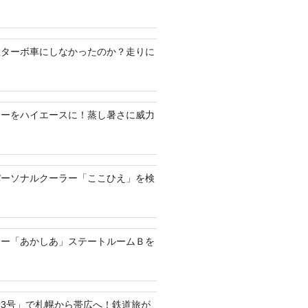
何故ターボ車にしなかったのか？走りに
ラーをハイエースに！蒸し暑さに威力
パーソナルクーラー「ここひえ」を検
リー「あかしあ」ステートルームＢを
3号」で札幌から帯広へ！鉄道旅が