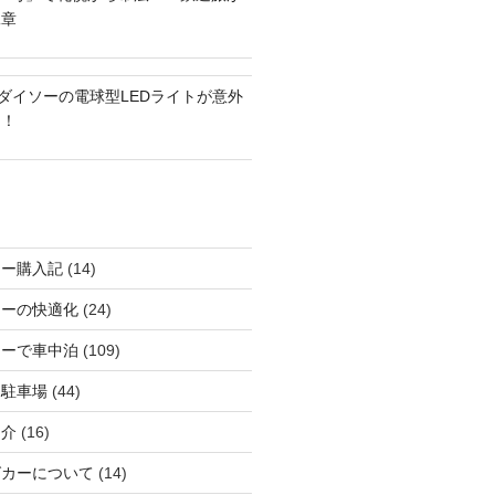
二章
？ダイソーの電球型LEDライトが意外
る！
カー購入記
(14)
カーの快適化
(24)
カーで車中泊
(109)
る駐車場
(44)
紹介
(16)
グカーについて
(14)