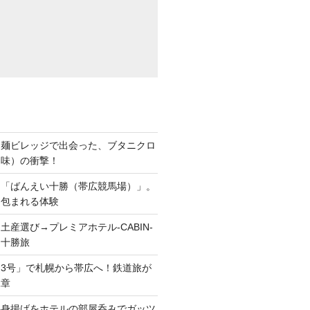
ち麺ビレッジで出会った、ブタニクロ
油味）の衝撃！
ら「ばんえい十勝（帯広競馬場）」。
に包まれる体験
土産選び→プレミアホテル-CABIN-
る十勝旅
3号」で札幌から帯広へ！鉄道旅が
二章
半身揚げをホテルの部屋呑みでガッツ