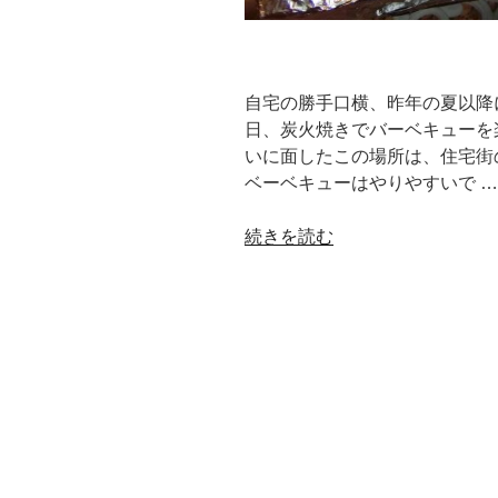
自宅の勝手口横、昨年の夏以降
日、炭火焼きでバーベキューを
いに面したこの場所は、住宅街
ベーベキューはやりやすいで …
“自
続きを読む
宅
キ
ャ
ン
プ
で
炭
火
焼