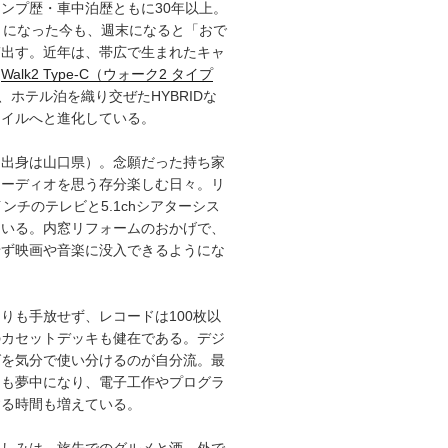
ンプ歴・車中泊歴ともに30年以上。
）になった今も、週末になると「おで
ぎ出す。近年は、帯広で生まれたキャ
「
Walk2 Type‑C（ウォーク2 タイプ
、ホテル泊を織り交ぜたHYBRIDな
タイルへと進化している。
（出身は山口県）。念願だった持ち家
オーディオを思う存分楽しむ日々。リ
インチのテレビと5.1chシアターシス
ている。内窓リフォームのおかげで、
せず映画や音楽に没入できるようにな
りも手放せず、レコードは100枚以
のカセットデッキも健在である。デジ
グを気分で使い分けるのが自分流。最
にも夢中になり、電子工作やプログラ
する時間も増えている。
楽しみは、旅先でのグルメと酒。外で