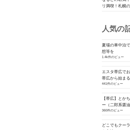
リ満喫！札幌
人気の記
夏場の車中泊
想等を
1.4k件のビュー
エスタ帯広でお
帯広から始ま
441件のビュー
【帯広】とか
ー（二郎系醤
360件のビュー
どこでもクー