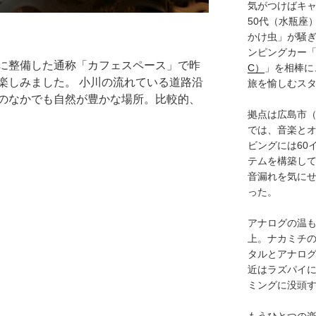
気がつけばキャ
50代（水瓶座
かけ虫」が騒
ンピングカー
に整備した通称「カフェスペース」で昨
C）
」を相棒に
楽しみました。 小川の流れている道路沿
旅を愉しむス
のなかでも自然が豊かな場所。比較的、
拠点は広島市
では、音楽と
ビングには60
テムを構築し
音漏れを気に
った。
アナログの温も
上。ナカミチ
タルとアナロ
近はラズパイ
ミングに没頭
もうひとつの