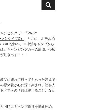
検
索
て
キャンピングカー「
Walk2
ーク2 タイプC）
」と共に、ホテル泊
YBRIDな旅へ。車中泊キャンプから
章は、キャンピングカーの故郷、帯広
語が動き出す・・・
の叔父に連れて行ってもらった河原で
その原体験が心に深く刻まれ、社会人
ウトドアへの情熱は消えることがなか
ると同時にキャンプ道具を揃え始め、