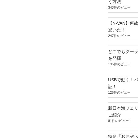
う方法
343件のビュー
【N-VAN】
驚いた！
247件のビュー
どこでもクー
を発揮
135件のビュー
USBで動く！
証！
126件のビュー
新日本海フェ
ご紹介
81件のビュー
特急「おおぞら