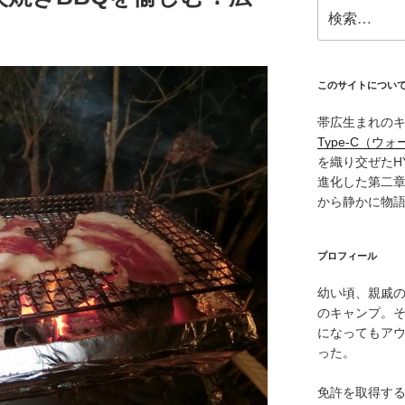
検
索:
このサイトについ
帯広生まれの
Type‑C（ウォ
を織り交ぜたH
進化した第二
から静かに物
プロフィール
幼い頃、親戚
のキャンプ。
になってもア
った。
免許を取得す