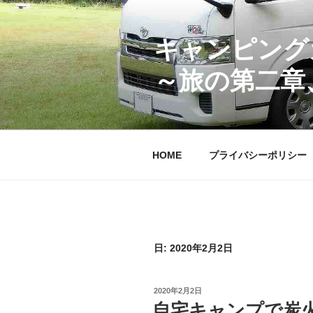
コ
ン
テ
キャンピング
ン
～旅の第二章
ツ
へ
ス
キ
ッ
HOME
プライバシーポリシー
プ
日:
2020年2月2日
投
2020年2月2日
稿
自宅キャンプで炭火
日: