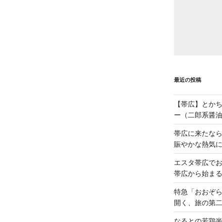
最近の投稿
【帯広】とか
ー（二郎系醤
帯広に来たな
賑やかな熱気
エスタ帯広でお
帯広から始ま
特急「おおぞら
開く、旅の第
なるとの若鶏