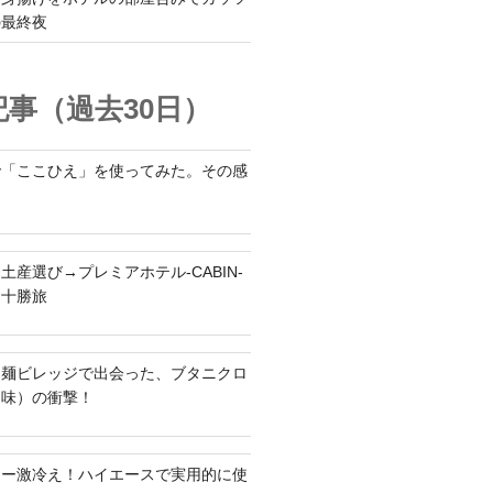
の最終夜
事（過去30日）
で「ここひえ」を使ってみた。その感
土産選び→プレミアホテル-CABIN-
る十勝旅
ち麺ビレッジで出会った、ブタニクロ
油味）の衝撃！
ラー激冷え！ハイエースで実用的に使