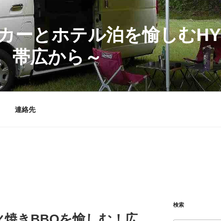
カーとホテル泊を愉しむHY
、帯広から～
連絡先
検索
焼きBBQを愉しむ！広