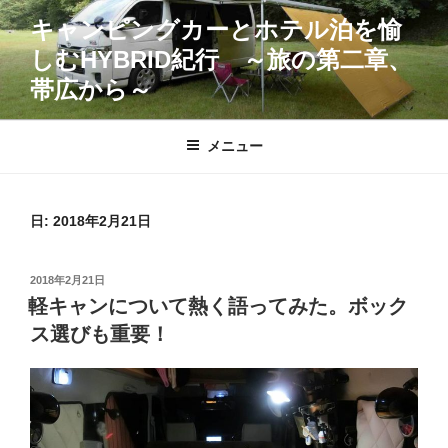
コ
キャンピングカーとホテル泊を愉
ン
しむHYBRID紀行 ～旅の第二章、
テ
ン
帯広から～
ツ
へ
メニュー
ス
キ
ッ
日:
2018年2月21日
プ
投
2018年2月21日
稿
軽キャンについて熱く語ってみた。ボック
日:
ス選びも重要！