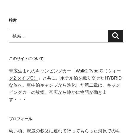
キ
ャ
ン
検索
に
つ
検
検
い
索
索:
て
熱
く
このサイトについて
語
帯広生まれのキャンピングカー「
Walk2 Type‑C（ウォー
っ
ク2 タイプC）
」と共に、ホテル泊を織り交ぜたHYBRID
て
な旅へ。車中泊キャンプから進化した第二章は、キャン
み
ピングカーの故郷、帯広から静かに物語が動き出
た。
す・・・
ボ
ッ
ク
プロフィール
ス
選
幼い頃、親戚の叔父に連れて行ってもらった河原でのキ