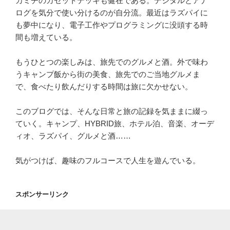
カミチのカセットデッキも健在である。デジタルとアナ
ログを気分で使い分けるのが自分流。最近はラズパイに
も夢中になり、電子工作やプログラミングに没頭する時
間も増えている。
もうひとつの楽しみは、旅先でのグルメと酒。外で味わ
うキャンプ飯から街の美食、旅先でのご当地グルメま
で、食べたり飲んだりする時間は旅に欠かせない。
このブログでは、そんな日常と旅の記録を気ままに綴っ
ていく。キャンプ、HYBRID旅、ホテル泊、音楽、オーデ
ィオ、ラズパイ、グルメと酒……
気がつけば、趣味のフルコースで人生を遊んでいる。
スポンサーリンク