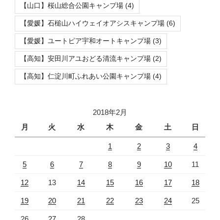
【山口】桜山総合公園キャンプ場
(4)
【愛媛】石槌山ハイウェイオアシスキャンプ場
(6)
【愛媛】ユートピア宇和オートキャンプ場
(3)
【高知】安田川アユおどる清流キャンプ場
(2)
【高知】仁淀川町ふれあい公園キャンプ場
(4)
2018年2月
月
火
水
木
金
土
日
1
2
3
4
5
6
7
8
9
10
11
12
13
14
15
16
17
18
19
20
21
22
23
24
25
26
27
28