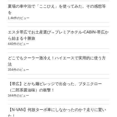
夏場の車中泊で「ここひえ」を使ってみた。その感想等
を
1.4k件のビュー
エスタ帯広でお土産選び→プレミアホテル-CABIN-帯広か
ら始まる十勝旅
440件のビュー
どこでもクーラー激冷え！ハイエースで実用的に使う方
法
354件のビュー
【帯広】とかち麺ビレッジで出会った、ブタニクロー
（二郎系醤油味）の衝撃！
344件のビュー
【N-VAN】何故ターボ車にしなかったのか？走りに驚い
た！