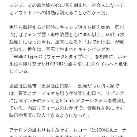
び
ャンプ。その原体験が心に深く刻まれ、社会人になって
も
もアウトドアへの情熱は消えることがなかった。
重
要！”
免許を取得すると同時にキャンプ道具を揃え始め、気が
の
つけばキャンプ歴・車中泊歴ともに30年以上。50代（水
瓶座）になった今も、週末になると「おでかけ虫」が騒
ぎ出す。近年は、帯広で生まれたキャンピングカー
「
Walk2 Type‑C（ウォーク2 タイプC）
」を相棒に、ホテ
ル泊を織り交ぜたHYBRIDな旅を愉しむスタイルへと進化
している。
拠点は広島市（出身は山口県）。念願だった持ち家で
は、音楽とオーディオを思う存分楽しむ日々。リビング
には60インチのテレビと5.1chシアターシステムを構築し
ている。内窓リフォームのおかげで、音漏れを気にせず
映画や音楽に没入できるようになった。
アナログの温もりも手放せず、レコードは100枚以上。ナ