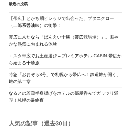
最近の投稿
【帯広】とかち麺ビレッジで出会った、ブタニクロー
（二郎系醤油味）の衝撃！
帯広に来たなら「ばんえい十勝（帯広競馬場）」。賑や
かな熱気に包まれる体験
エスタ帯広でお土産選び→プレミアホテル-CABIN-帯広か
ら始まる十勝旅
特急「おおぞら3号」で札幌から帯広へ！鉄道旅が開く、
旅の第二章
なるとの若鶏半身揚げをホテルの部屋呑みでガッツリ満
喫！札幌の最終夜
人気の記事（過去30日）