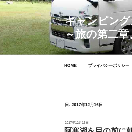
コ
ン
テ
キャンピング
ン
～旅の第二章
ツ
へ
ス
キ
ッ
HOME
プライバシーポリシー
プ
日:
2017年12月16日
投
2017年12月16日
稿
阿寒湖を目の前に
日: