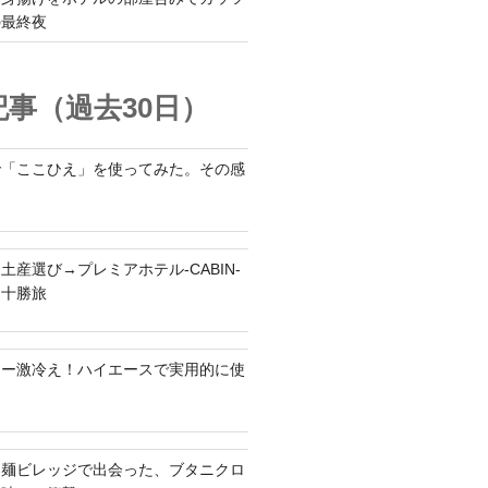
の最終夜
事（過去30日）
で「ここひえ」を使ってみた。その感
土産選び→プレミアホテル-CABIN-
る十勝旅
ラー激冷え！ハイエースで実用的に使
ち麺ビレッジで出会った、ブタニクロ