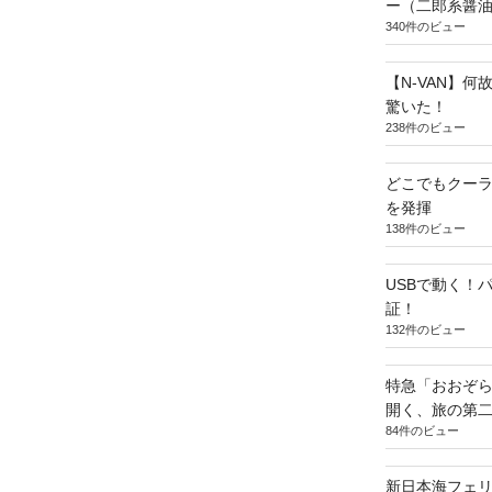
ー（二郎系醤
340件のビュー
【N-VAN】
驚いた！
238件のビュー
どこでもクー
を発揮
138件のビュー
USBで動く！
証！
132件のビュー
特急「おおぞら
開く、旅の第
84件のビュー
新日本海フェ