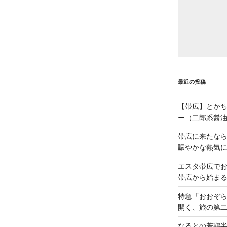
最近の投稿
【帯広】とか
ー（二郎系醤
帯広に来たな
賑やかな熱気
エスタ帯広でお
帯広から始ま
特急「おおぞら
開く、旅の第
なるとの若鶏