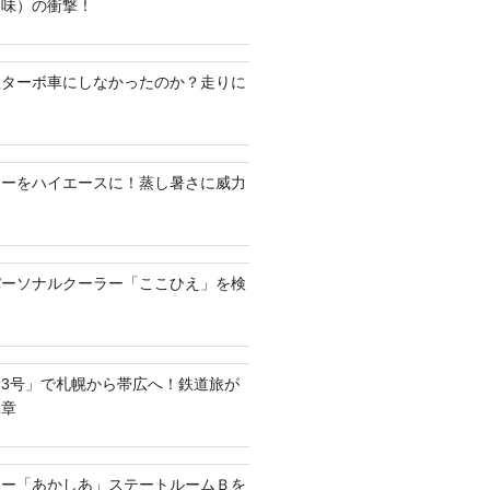
油味）の衝撃！
何故ターボ車にしなかったのか？走りに
ラーをハイエースに！蒸し暑さに威力
パーソナルクーラー「ここひえ」を検
3号」で札幌から帯広へ！鉄道旅が
二章
リー「あかしあ」ステートルームＢを