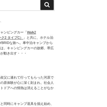
検
索
て
キャンピングカー「
Walk2
ーク2 タイプC）
」と共に、ホテル泊
YBRIDな旅へ。車中泊キャンプから
章は、キャンピングカーの故郷、帯広
語が動き出す・・・
の叔父に連れて行ってもらった河原で
その原体験が心に深く刻まれ、社会人
ウトドアへの情熱は消えることがなか
ると同時にキャンプ道具を揃え始め、