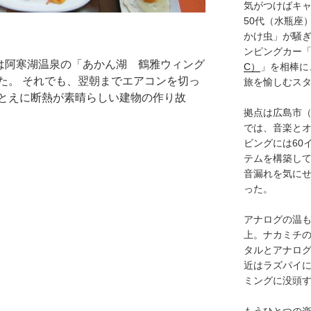
気がつけばキャ
50代（水瓶座
かけ虫」が騒
ンピングカー
目は阿寒湖温泉の「あかん湖 鶴雅ウィング
C）
」を相棒に
た。 それでも、翌朝までエアコンを切っ
旅を愉しむス
とえに断熱が素晴らしい建物の作り故
拠点は広島市
では、音楽と
ビングには60
テムを構築し
音漏れを気に
った。
アナログの温も
上。ナカミチ
タルとアナロ
近はラズパイ
ミングに没頭
もうひとつの