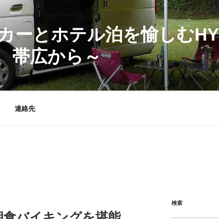
カーとホテル泊を愉しむHY
、帯広から～
連絡先
検索
朝食バイキングを堪能。