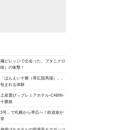
ち麺ビレッジで出会った、ブタニクロ
油味）の衝撃！
ら「ばんえい十勝（帯広競馬場）」。
に包まれる体験
土産選び→プレミアホテル-CABIN-
る十勝旅
3号」で札幌から帯広へ！鉄道旅が
二章
半身揚げをホテルの部屋呑みでガッツ