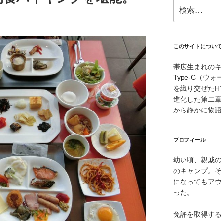
検
索:
このサイトについ
帯広生まれの
Type‑C（ウォ
を織り交ぜたH
進化した第二
から静かに物
プロフィール
幼い頃、親戚
のキャンプ。
になってもア
った。
免許を取得す