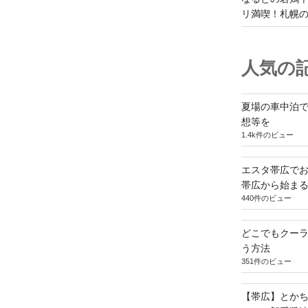
リ満喫！札幌
人気の記
夏場の車中泊
想等を
1.4k件のビュー
エスタ帯広でお
帯広から始ま
440件のビュー
どこでもクー
う方法
351件のビュー
【帯広】とか