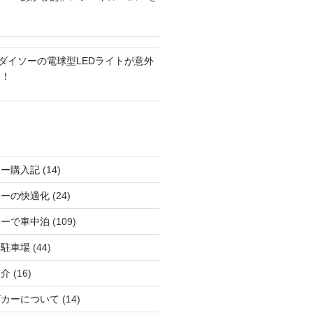
？ダイソーの電球型LEDライトが意外
る！
カー購入記
(14)
カーの快適化
(24)
カーで車中泊
(109)
る駐車場
(44)
紹介
(16)
グカーについて
(14)