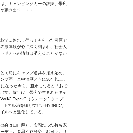
章は、キャンピングカーの故郷、帯広
語が動き出す・・・
の叔父に連れて行ってもらった河原で
その原体験が心に深く刻まれ、社会人
ウトドアへの情熱は消えることがなか
ると同時にキャンプ道具を揃え始め、
ンプ歴・車中泊歴ともに30年以上。
）になった今も、週末になると「おで
ぎ出す。近年は、帯広で生まれたキャ
「
Walk2 Type‑C（ウォーク2 タイプ
、ホテル泊を織り交ぜたHYBRIDな
タイルへと進化している。
（出身は山口県）。念願だった持ち家
オーディオを思う存分楽しむ日々。リ