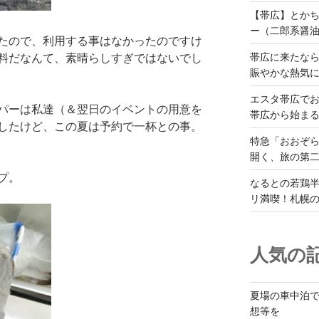
【帯広】とか
ー（二郎系醤
たので、利用する事はなかったのですけ
帯広に来たな
料だなんて、素晴らしすぎではないでし
賑やかな熱気
エスタ帯広でお
パーは私達（＆翌日のイベントの用意を
帯広から始ま
したけど、この夏は予約で一杯との事。
特急「おおぞら
開く、旅の第
プ。
なるとの若鶏
リ満喫！札幌
人気の記
夏場の車中泊
想等を