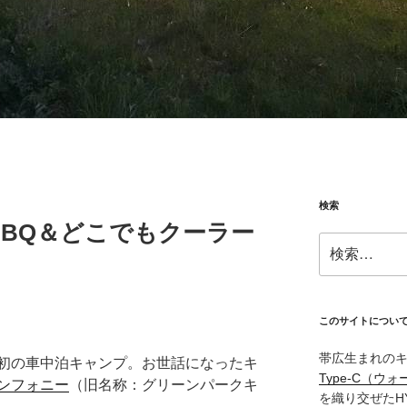
検索
BBQ＆どこでもクーラー
検
索:
このサイトについ
帯広生まれの
初の車中泊キャンプ。お世話になったキ
Type‑C（ウォ
ンフォニー
（旧名称：グリーンパークキ
を織り交ぜたH