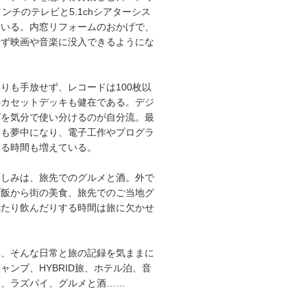
インチのテレビと5.1chシアターシス
ている。内窓リフォームのおかげで、
せず映画や音楽に没入できるようにな
りも手放せず、レコードは100枚以
のカセットデッキも健在である。デジ
グを気分で使い分けるのが自分流。最
にも夢中になり、電子工作やプログラ
する時間も増えている。
楽しみは、旅先でのグルメと酒。外で
プ飯から街の美食、旅先でのご当地グ
べたり飲んだりする時間は旅に欠かせ
は、そんな日常と旅の記録を気ままに
ャンプ、HYBRID旅、ホテル泊、音
オ、ラズパイ、グルメと酒……