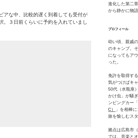
進化した第二
から静かに物
ビアな中、比較的遅く到着しても受付が
択。３日前くらいに予約を入れていまし
プロフィール
幼い頃、親戚
のキャンプ。
になってもア
った。
免許を取得す
気がつけばキャ
50代（水瓶座
かけ虫」が騒
ンピングカー
C）
」を相棒に
旅を愉しむス
拠点は広島市
では、音楽と