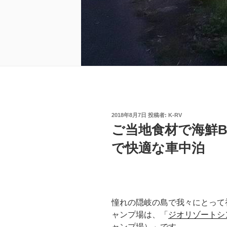
投
2018年8月7日
投稿者:
K-RV
稿
ご当地食材で海鮮
日:
で快適な車中泊
憧れの隠岐の島で我々にとって
ャンプ場は、「
ジオリゾートシ
ャンプ場）」です。