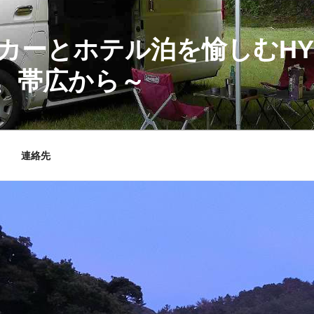
カーとホテル泊を愉しむHY
、帯広から～
連絡先