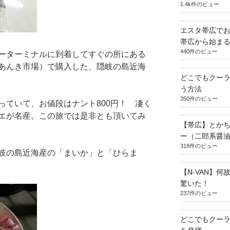
1.4k件のビュー
エスタ帯広でお
帯広から始ま
440件のビュー
ーターミナルに到着してすぐの所にある
あんき市場）で購入した、隠岐の島近海
どこでもクー
う方法
350件のビュー
っていて、お値段はナント800円！ 凄く
エが名産。この旅では是非とも頂いてみ
【帯広】とか
ー（二郎系醤
318件のビュー
岐の島近海産の「まいか」と「ひらま
【N-VAN】
驚いた！
237件のビュー
どこでもクー