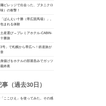
ち麺ビレッジで出会った、ブタニクロ
油味）の衝撃！
ら「ばんえい十勝（帯広競馬場）」。
に包まれる体験
土産選び→プレミアホテル-CABIN-
る十勝旅
3号」で札幌から帯広へ！鉄道旅が
二章
半身揚げをホテルの部屋呑みでガッツ
の最終夜
事（過去30日）
で「ここひえ」を使ってみた。その感