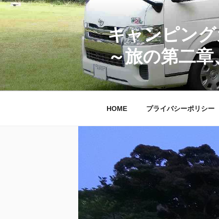
コ
ン
テ
キャンピング
ン
～旅の第二章
ツ
へ
ス
キ
ッ
HOME
プライバシーポリシー
プ