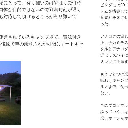
場にとって、有り難いのはやはり受付時
ビングには60
自体が目的ではないので到着時刻が遅く
テムを構築し
も対応して頂けるところが有り難いで
音漏れを気に
った。
アナログの温も
運営されているキャンプ場で、電源付き
上。ナカミチ
のお値段で車の乗り入れが可能なオートキャ
タルとアナロ
近はラズパイ
ミングに没頭
もうひとつの
味わうキャン
ルメまで、食
ない。
このブログで
綴っていく。キ
楽、オーディ