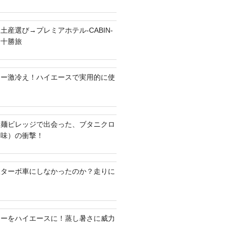
土産選び→プレミアホテル-CABIN-
る十勝旅
ラー激冷え！ハイエースで実用的に使
ち麺ビレッジで出会った、ブタニクロ
油味）の衝撃！
何故ターボ車にしなかったのか？走りに
ラーをハイエースに！蒸し暑さに威力