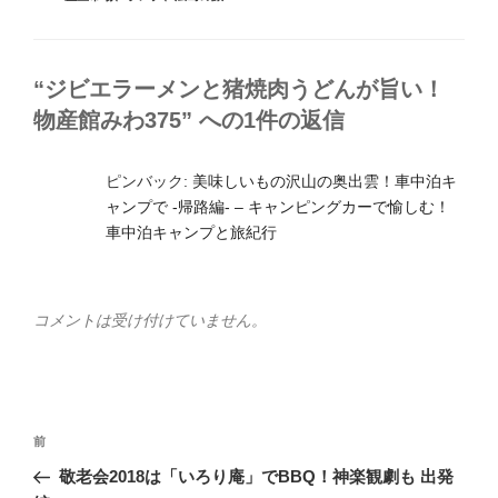
ゴ
グ
リ
ー
“ジビエラーメンと猪焼肉うどんが旨い！
物産館みわ375” への1件の返信
ピンバック:
美味しいもの沢山の奥出雲！車中泊キ
ャンプで -帰路編- – キャンピングカーで愉しむ！
車中泊キャンプと旅紀行
コメントは受け付けていません。
投
前
前
稿
の
敬老会2018は「いろり庵」でBBQ！神楽観劇も 出発
ナ
投