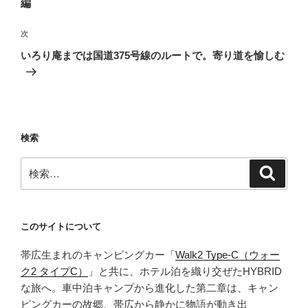
編
ビ
稿
ゲ
次
次
の
ー
いろり庵までは国道375号線のルートで。寄り道を愉しむ
投
シ
稿
ョ
ン
検索
検
検
索
索:
このサイトについて
帯広生まれのキャンピングカー「
Walk2 Type‑C（ウォー
ク2 タイプC）
」と共に、ホテル泊を織り交ぜたHYBRID
な旅へ。車中泊キャンプから進化した第二章は、キャン
ピングカーの故郷、帯広から静かに物語が動き出