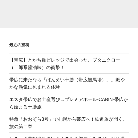
最近の投稿
【帯広】とかち麺ビレッジで出会った、ブタニクロー
（二郎系醤油味）の衝撃！
帯広に来たなら「ばんえい十勝（帯広競馬場）」。賑や
かな熱気に包まれる体験
エスタ帯広でお土産選び→プレミアホテル-CABIN-帯広か
ら始まる十勝旅
特急「おおぞら3号」で札幌から帯広へ！鉄道旅が開く、
旅の第二章