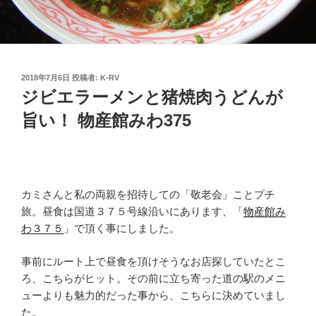
投
2018年7月6日
投稿者:
K-RV
稿
ジビエラーメンと猪焼肉うどんが
日:
旨い！ 物産館みわ375
カミさんと私の両親を招待しての「敬老会」ことプチ
旅。昼食は国道３７５号線沿いにあります、「
物産館み
わ３７５
」で頂く事にしました。
事前にルート上で昼食を頂けそうなお店探していたとこ
ろ、こちらがヒット。その前に立ち寄った道の駅のメニ
ューよりも魅力的だった事から、こちらに決めていまし
た。