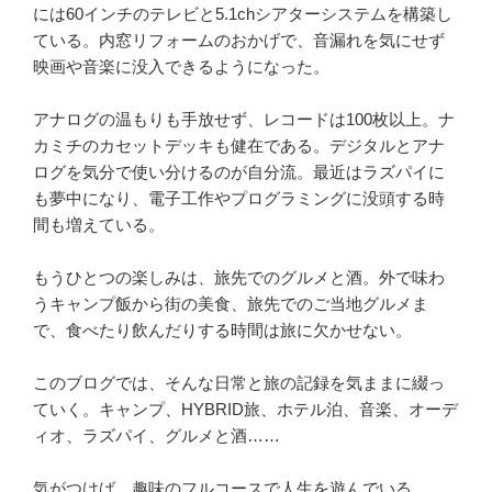
には60インチのテレビと5.1chシアターシステムを構築し
ている。内窓リフォームのおかげで、音漏れを気にせず
映画や音楽に没入できるようになった。
アナログの温もりも手放せず、レコードは100枚以上。ナ
カミチのカセットデッキも健在である。デジタルとアナ
ログを気分で使い分けるのが自分流。最近はラズパイに
も夢中になり、電子工作やプログラミングに没頭する時
間も増えている。
もうひとつの楽しみは、旅先でのグルメと酒。外で味わ
うキャンプ飯から街の美食、旅先でのご当地グルメま
で、食べたり飲んだりする時間は旅に欠かせない。
このブログでは、そんな日常と旅の記録を気ままに綴っ
ていく。キャンプ、HYBRID旅、ホテル泊、音楽、オーデ
ィオ、ラズパイ、グルメと酒……
気がつけば、趣味のフルコースで人生を遊んでいる。