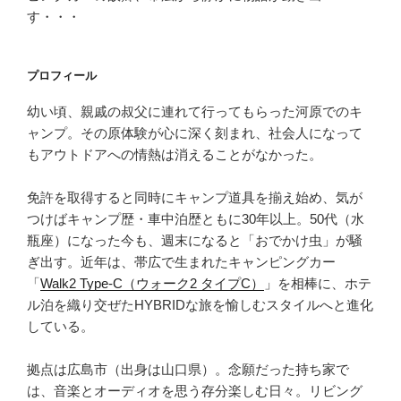
す・・・
プロフィール
幼い頃、親戚の叔父に連れて行ってもらった河原でのキ
ャンプ。その原体験が心に深く刻まれ、社会人になって
もアウトドアへの情熱は消えることがなかった。
免許を取得すると同時にキャンプ道具を揃え始め、気が
つけばキャンプ歴・車中泊歴ともに30年以上。50代（水
瓶座）になった今も、週末になると「おでかけ虫」が騒
ぎ出す。近年は、帯広で生まれたキャンピングカー
「
Walk2 Type‑C（ウォーク2 タイプC）
」を相棒に、ホテ
ル泊を織り交ぜたHYBRIDな旅を愉しむスタイルへと進化
している。
拠点は広島市（出身は山口県）。念願だった持ち家で
は、音楽とオーディオを思う存分楽しむ日々。リビング