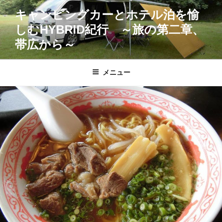
コ
キャンピングカーとホテル泊を愉
ン
しむHYBRID紀行 ～旅の第二章、
テ
ン
帯広から～
ツ
へ
メニュー
ス
キ
ッ
プ