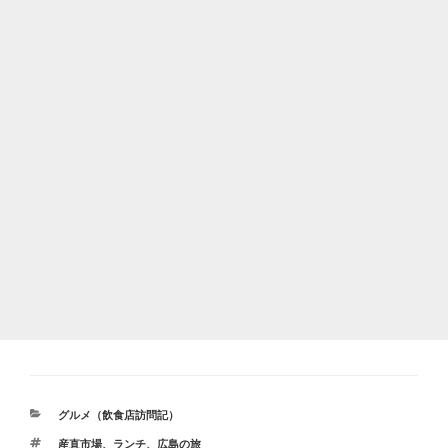
カ
グルメ（飲食店訪問記）
テ
タ
産直市場
、
ランチ
、
広島の旅