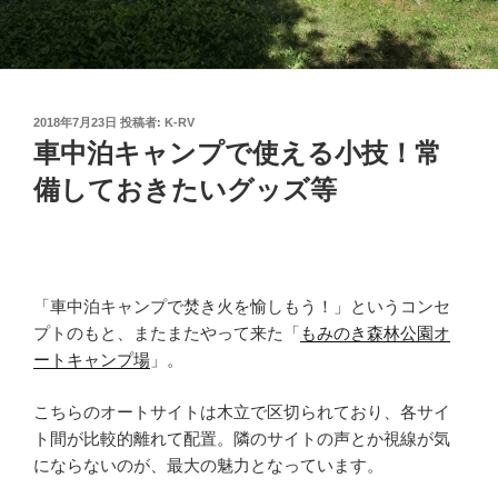
投
2018年7月23日
投稿者:
K-RV
稿
車中泊キャンプで使える小技！常
日:
備しておきたいグッズ等
「車中泊キャンプで焚き火を愉しもう！」というコンセ
プトのもと、またまたやって来た「
もみのき森林公園オ
ートキャンプ場
」。
こちらのオートサイトは木立で区切られており、各サイ
ト間が比較的離れて配置。隣のサイトの声とか視線が気
にならないのが、最大の魅力となっています。