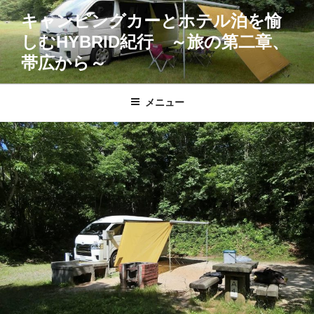
コ
キャンピングカーとホテル泊を愉
ン
しむHYBRID紀行 ～旅の第二章、
テ
ン
帯広から～
ツ
へ
メニュー
ス
キ
ッ
プ