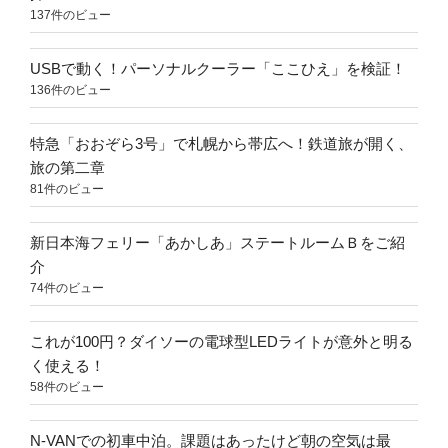
137件のビュー
USBで動く！パーソナルクーラー「ここひえ」を検証！
136件のビュー
特急「おおぞら3号」で札幌から帯広へ！鉄道旅が開く、
旅の第二章
81件のビュー
新日本海フェリー「あかしあ」ステートルームＢをご紹
介
74件のビュー
これが100円？ダイソーの電球型LEDライトが意外と明る
く使える！
58件のビュー
N-VANでの初車中泊。課題はあったけど朝の空気は最