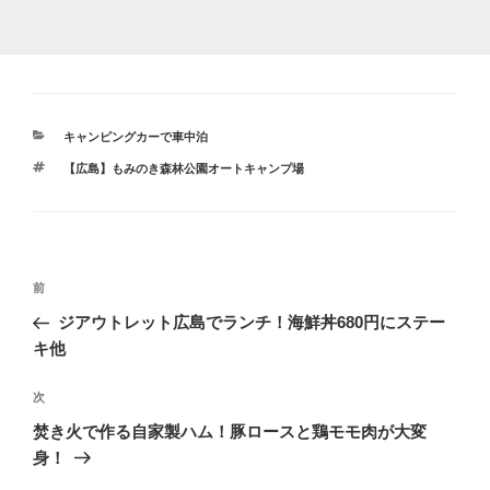
カ
キャンピングカーで車中泊
テ
タ
【広島】もみのき森林公園オートキャンプ場
ゴ
グ
リ
ー
投
前
前
稿
の
ジアウトレット広島でランチ！海鮮丼680円にステー
ナ
投
キ他
ビ
稿
ゲ
次
次
の
ー
焚き火で作る自家製ハム！豚ロースと鶏モモ肉が大変
投
シ
身！
稿