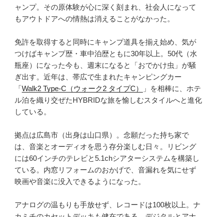
ャンプ。その原体験が心に深く刻まれ、社会人になって
もアウトドアへの情熱は消えることがなかった。
免許を取得すると同時にキャンプ道具を揃え始め、気が
つけばキャンプ歴・車中泊歴ともに30年以上。50代（水
瓶座）になった今も、週末になると「おでかけ虫」が騒
ぎ出す。近年は、帯広で生まれたキャンピングカー
「
Walk2 Type‑C（ウォーク2 タイプC）
」を相棒に、ホテ
ル泊を織り交ぜたHYBRIDな旅を愉しむスタイルへと進化
している。
拠点は広島市（出身は山口県）。念願だった持ち家で
は、音楽とオーディオを思う存分楽しむ日々。リビング
には60インチのテレビと5.1chシアターシステムを構築し
ている。内窓リフォームのおかげで、音漏れを気にせず
映画や音楽に没入できるようになった。
アナログの温もりも手放せず、レコードは100枚以上。ナ
カミチのカセットデッキも健在である。デジタルとアナ