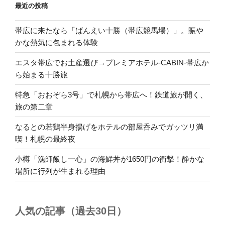
最近の投稿
帯広に来たなら「ばんえい十勝（帯広競馬場）」。賑や
かな熱気に包まれる体験
エスタ帯広でお土産選び→プレミアホテル-CABIN-帯広か
ら始まる十勝旅
特急「おおぞら3号」で札幌から帯広へ！鉄道旅が開く、
旅の第二章
なるとの若鶏半身揚げをホテルの部屋呑みでガッツリ満
喫！札幌の最終夜
小樽「漁師飯し一心」の海鮮丼が1650円の衝撃！静かな
場所に行列が生まれる理由
人気の記事（過去30日）