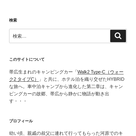
ョ
ン
検索
検
検
索
索:
このサイトについて
帯広生まれのキャンピングカー「
Walk2 Type‑C（ウォー
ク2 タイプC）
」と共に、ホテル泊を織り交ぜたHYBRID
な旅へ。車中泊キャンプから進化した第二章は、キャン
ピングカーの故郷、帯広から静かに物語が動き出
す・・・
プロフィール
幼い頃、親戚の叔父に連れて行ってもらった河原でのキ