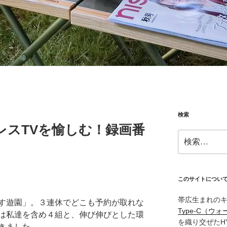
検索
レスTVを愉しむ！録画番
検
索:
このサイトについ
帯広生まれの
す遊園」。３連休でどこも予約が取れな
Type‑C（ウォ
は私達を含め４組と、伸び伸びとした環
を織り交ぜたH
きました。