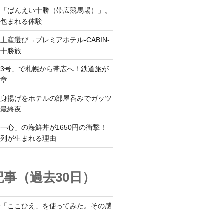
ら「ばんえい十勝（帯広競馬場）」。
に包まれる体験
土産選び→プレミアホテル-CABIN-
る十勝旅
3号」で札幌から帯広へ！鉄道旅が
二章
半身揚げをホテルの部屋呑みでガッツ
の最終夜
一心」の海鮮丼が1650円の衝撃！
行列が生まれる理由
事（過去30日）
で「ここひえ」を使ってみた。その感