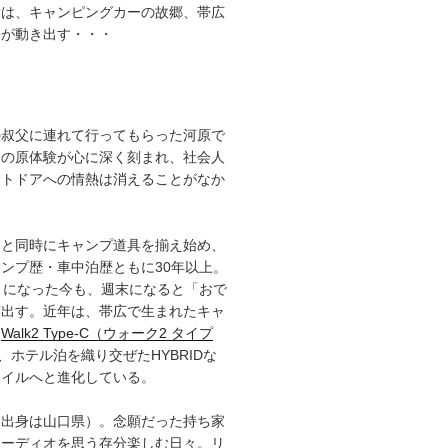
章は、キャンピングカーの故郷、帯広
語が動き出す・・・
の叔父に連れて行ってもらった河原で
その原体験が心に深く刻まれ、社会人
ウトドアへの情熱は消えることがなか
ると同時にキャンプ道具を揃え始め、
ンプ歴・車中泊歴ともに30年以上。
）になった今も、週末になると「おで
ぎ出す。近年は、帯広で生まれたキャ
「
Walk2 Type‑C（ウォーク2 タイプ
、ホテル泊を織り交ぜたHYBRIDな
タイルへと進化している。
（出身は山口県）。念願だった持ち家
オーディオを思う存分楽しむ日々。リ