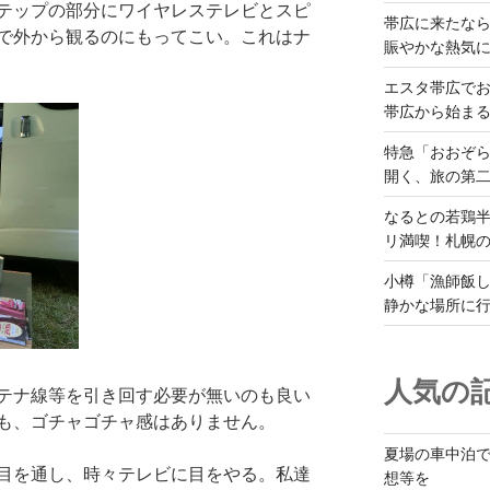
テップの部分にワイヤレステレビとスピ
帯広に来たな
で外から観るのにもってこい。これはナ
賑やかな熱気
エスタ帯広でお
帯広から始ま
特急「おおぞら
開く、旅の第
なるとの若鶏
リ満喫！札幌
小樽「漁師飯し
静かな場所に
人気の記
テナ線等を引き回す必要が無いのも良い
も、ゴチャゴチャ感はありません。
夏場の車中泊
目を通し、時々テレビに目をやる。私達
想等を