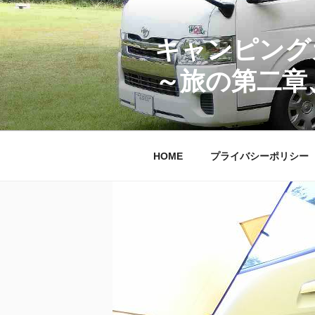
コ
ン
テ
キャンピング
ン
～旅の第二章
ツ
へ
ス
キ
ッ
HOME
プライバシーポリシー
プ