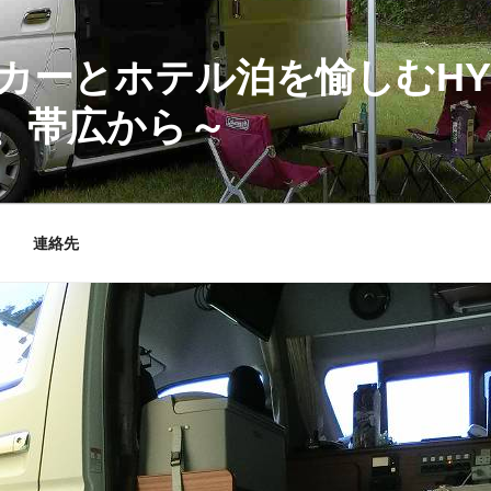
カーとホテル泊を愉しむHY
、帯広から～
連絡先