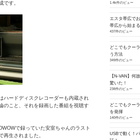
成です。
1.4k件のビュー
エスタ帯広でお
帯広から始ま
437件のビュー
どこでもクー
う方法
349件のビュー
【N-VAN】
驚いた！
238件のビュー
はハードディスクレコーダーも内蔵され
どこでもクー
論のこと、それを録画した番組を視聴す
を発揮
140件のビュー
OWOWで録っていた安室ちゃんのラスト
USBで動く！
で再生されました。