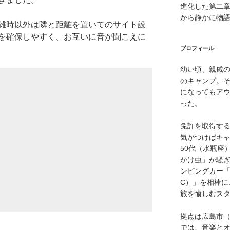
進化した第二
から静かに物
雑時以外は隣と距離を置いてのサイト設
を確保しやすく、お互いに音が聞こえに
プロフィール
幼い頃、親戚
のキャンプ。
になってもア
った。
免許を取得す
気がつけばキャ
50代（水瓶座
かけ虫」が騒
ンピングカー
C）
」を相棒に
旅を愉しむス
拠点は広島市
では、音楽と