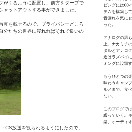
グがくるように配置し、前方をタープで
ビングには60
シャットアウトする事ができました。
テムを構築し
音漏れを気に
写真を載せるので、プライバシーどころ
った。
自分たちの世界に浸れればそれで良いの
アナログの温も
上。ナカミチ
タルとアナロ
近はラズパイ
ミングに没頭
もうひとつの
味わうキャン
ルメまで、食
ない。
このブログで
綴っていく。キ
楽、オーディ
S・CS放送を観られるようにしたので、