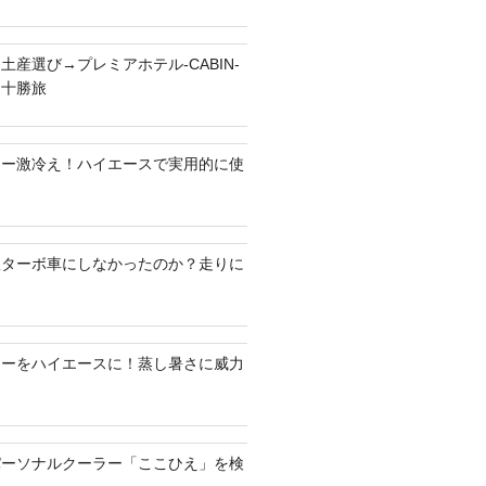
土産選び→プレミアホテル-CABIN-
る十勝旅
ラー激冷え！ハイエースで実用的に使
何故ターボ車にしなかったのか？走りに
ラーをハイエースに！蒸し暑さに威力
パーソナルクーラー「ここひえ」を検