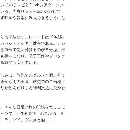
インチのテレビと5.1chシアターシス
ている。内窓リフォームのおかげで、
せず映画や音楽に没入できるようにな
りも手放せず、レコードは100枚以
のカセットデッキも健在である。デジ
グを気分で使い分けるのが自分流。最
にも夢中になり、電子工作やプログラ
する時間も増えている。
楽しみは、旅先でのグルメと酒。外で
プ飯から街の美食、旅先でのご当地グ
べたり飲んだりする時間は旅に欠かせ
は、そんな日常と旅の記録を気ままに
ャンプ、HYBRID旅、ホテル泊、音
オ、ラズパイ、グルメと酒……