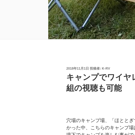
投
2018年11月1日
投稿者:
K-RV
稿
キャンプでワイヤ
日:
組の視聴も可能
穴場のキャンプ場、「ほととぎ
かった中、こちらのキャンプ場
境下でキャンプを楽しむ事がで