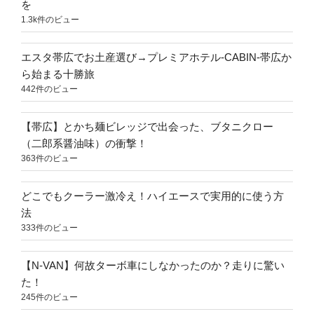
を
1.3k件のビュー
エスタ帯広でお土産選び→プレミアホテル-CABIN-帯広か
ら始まる十勝旅
442件のビュー
【帯広】とかち麺ビレッジで出会った、ブタニクロー
（二郎系醤油味）の衝撃！
363件のビュー
どこでもクーラー激冷え！ハイエースで実用的に使う方
法
333件のビュー
【N-VAN】何故ターボ車にしなかったのか？走りに驚い
た！
245件のビュー