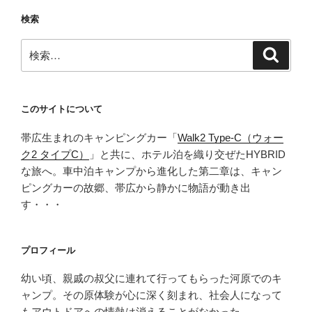
検索
検
検
索
索:
このサイトについて
帯広生まれのキャンピングカー「
Walk2 Type‑C（ウォー
ク2 タイプC）
」と共に、ホテル泊を織り交ぜたHYBRID
な旅へ。車中泊キャンプから進化した第二章は、キャン
ピングカーの故郷、帯広から静かに物語が動き出
す・・・
プロフィール
幼い頃、親戚の叔父に連れて行ってもらった河原でのキ
ャンプ。その原体験が心に深く刻まれ、社会人になって
もアウトドアへの情熱は消えることがなかった。