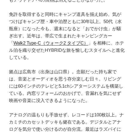
免許を取得すると同時にキャンプ道具を揃え始め、気が
つけばキャンプ歴・車中泊歴ともに30年以上。50代（水
瓶座）になった今も、週末になると「おでかけ虫」が騒
ぎ出す。近年は、帯広で生まれたキャンピングカー
「
Walk2 Type‑C（ウォーク2 タイプC）
」を相棒に、ホテ
ル泊を織り交ぜたHYBRIDな旅を愉しむスタイルへと進化
している。
拠点は広島市（出身は山口県）。念願だった持ち家で
は、音楽とオーディオを思う存分楽しむ日々。リビング
には60インチのテレビと5.1chシアターシステムを構築し
ている。内窓リフォームのおかげで、音漏れを気にせず
映画や音楽に没入できるようになった。
アナログの温もりも手放せず、レコードは100枚以上。ナ
カミチのカセットデッキも健在である。デジタルとアナ
ログを気分で使い分けるのが自分流。最近はラズパイに