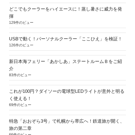
どこでもクーラーをハイエースに！蒸し暑さに威力を発
揮
129件のビュー
USBで動く！パーソナルクーラー「ここひえ」を検証！
126件のビュー
新日本海フェリー「あかしあ」ステートルームＢをご紹
介
83件のビュー
これが100円？ダイソーの電球型LEDライトが意外と明る
く使える！
69件のビュー
特急「おおぞら3号」で札幌から帯広へ！鉄道旅が開く、
旅の第二章
66件のビュー