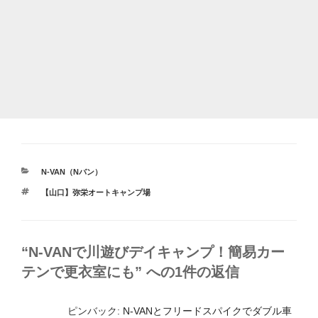
カ
N-VAN（Nバン）
テ
タ
【山口】弥栄オートキャンプ場
ゴ
グ
リ
ー
“N-VANで川遊びデイキャンプ！簡易カー
テンで更衣室にも” への1件の返信
ピンバック:
N-VANとフリードスパイクでダブル車