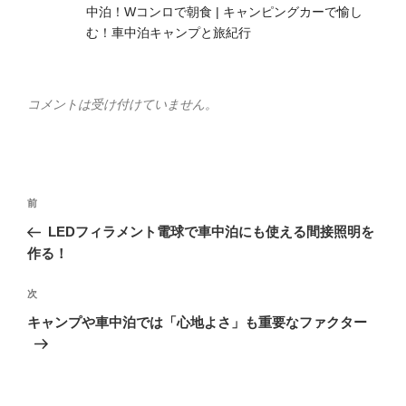
中泊！Wコンロで朝食 | キャンピングカーで愉し
む！車中泊キャンプと旅紀行
コメントは受け付けていません。
投
前
前
稿
の
LEDフィラメント電球で車中泊にも使える間接照明を
ナ
投
作る！
ビ
稿
ゲ
次
次
の
ー
キャンプや車中泊では「心地よさ」も重要なファクター
投
シ
稿
ョ
ン