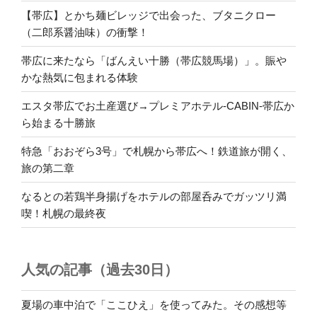
【帯広】とかち麺ビレッジで出会った、ブタニクロー
（二郎系醤油味）の衝撃！
帯広に来たなら「ばんえい十勝（帯広競馬場）」。賑や
かな熱気に包まれる体験
エスタ帯広でお土産選び→プレミアホテル-CABIN-帯広か
ら始まる十勝旅
特急「おおぞら3号」で札幌から帯広へ！鉄道旅が開く、
旅の第二章
なるとの若鶏半身揚げをホテルの部屋呑みでガッツリ満
喫！札幌の最終夜
人気の記事（過去30日）
夏場の車中泊で「ここひえ」を使ってみた。その感想等