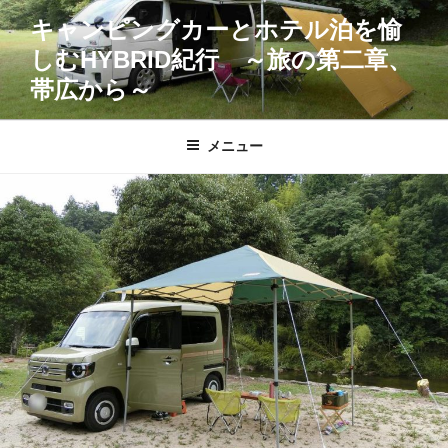
コ
キャンピングカーとホテル泊を愉
ン
しむHYBRID紀行 ～旅の第二章、
テ
ン
帯広から～
ツ
へ
メニュー
ス
キ
ッ
プ