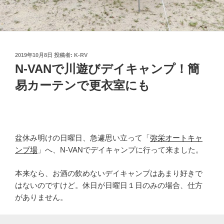
投
2019年10月8日
投稿者:
K-RV
稿
N-VANで川遊びデイキャンプ！簡
日:
易カーテンで更衣室にも
盆休み明けの日曜日、急遽思い立って「
弥栄オートキャ
ンプ場
」へ、N-VANでデイキャンプに行って来ました。
本来なら、お酒の飲めないデイキャンプはあまり好きで
はないのですけど。休日が日曜日１日のみの場合、仕方
がありません。