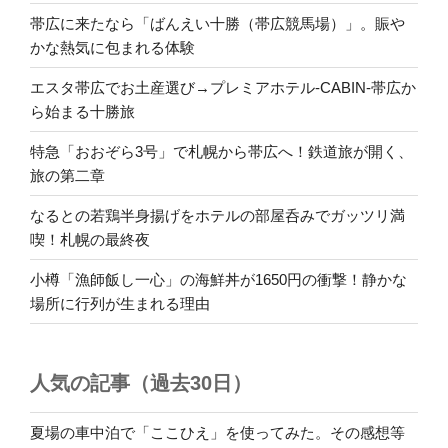
帯広に来たなら「ばんえい十勝（帯広競馬場）」。賑や
かな熱気に包まれる体験
エスタ帯広でお土産選び→プレミアホテル-CABIN-帯広か
ら始まる十勝旅
特急「おおぞら3号」で札幌から帯広へ！鉄道旅が開く、
旅の第二章
なるとの若鶏半身揚げをホテルの部屋呑みでガッツリ満
喫！札幌の最終夜
小樽「漁師飯し一心」の海鮮丼が1650円の衝撃！静かな
場所に行列が生まれる理由
人気の記事（過去30日）
夏場の車中泊で「ここひえ」を使ってみた。その感想等