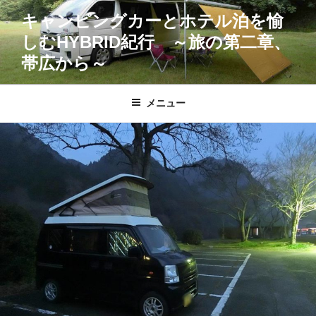
コ
キャンピングカーとホテル泊を愉
ン
しむHYBRID紀行 ～旅の第二章、
テ
ン
帯広から～
ツ
へ
メニュー
ス
キ
ッ
プ