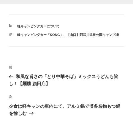
カ
軽キャンピングカーについて
テ
タ
軽キャンピングカー「KONG」
、
【山口】阿武川温泉公園キャンプ場
ゴ
グ
リ
ー
投
前
前
稿
の
和風な旨さの「とり中華そば」ミックスうどんも旨
ナ
投
し！【麺勝 頴田店】
ビ
稿
ゲ
次
次
の
ー
夕食は軽キャンの車内にて。アルミ鍋で博多名物もつ鍋
投
シ
を愉しむ
稿
ョ
ン