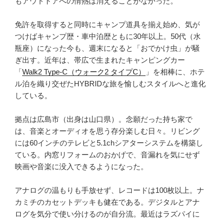
もアウトドアへの情熱は消えることがなかった。
免許を取得すると同時にキャンプ道具を揃え始め、気が
つけばキャンプ歴・車中泊歴ともに30年以上。50代（水
瓶座）になった今も、週末になると「おでかけ虫」が騒
ぎ出す。近年は、帯広で生まれたキャンピングカー
「
Walk2 Type‑C（ウォーク2 タイプC）
」を相棒に、ホテ
ル泊を織り交ぜたHYBRIDな旅を愉しむスタイルへと進化
している。
拠点は広島市（出身は山口県）。念願だった持ち家で
は、音楽とオーディオを思う存分楽しむ日々。リビング
には60インチのテレビと5.1chシアターシステムを構築し
ている。内窓リフォームのおかげで、音漏れを気にせず
映画や音楽に没入できるようになった。
アナログの温もりも手放せず、レコードは100枚以上。ナ
カミチのカセットデッキも健在である。デジタルとアナ
ログを気分で使い分けるのが自分流。最近はラズパイに