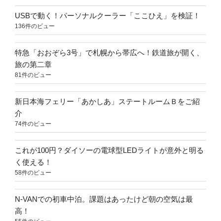
USBで動く！パーソナルクーラー「ここひえ」を検証！
136件のビュー
特急「おおぞら3号」で札幌から帯広へ！鉄道旅が開く、
旅の第二章
81件のビュー
新日本海フェリー「あかしあ」ステートルームＢをご紹
介
74件のビュー
これが100円？ダイソーの電球型LEDライトが意外と明る
く使える！
58件のビュー
N-VANでの初車中泊。課題はあったけど朝の空気は最
高！