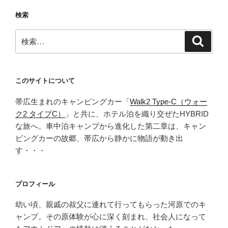
検索
検
検
索
索:
このサイトについて
帯広生まれのキャンピングカー「
Walk2 Type‑C（ウォー
ク2 タイプC）
」と共に、ホテル泊を織り交ぜたHYBRID
な旅へ。車中泊キャンプから進化した第二章は、キャン
ピングカーの故郷、帯広から静かに物語が動き出
す・・・
プロフィール
幼い頃、親戚の叔父に連れて行ってもらった河原でのキ
ャンプ。その原体験が心に深く刻まれ、社会人になって