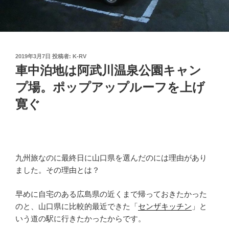
投
2019年3月7日
投稿者:
K-RV
稿
車中泊地は阿武川温泉公園キャン
日:
プ場。ポップアップルーフを上げ
寛ぐ
九州旅なのに最終日に山口県を選んだのには理由があり
ました。その理由とは？
早めに自宅のある広島県の近くまで帰っておきたかった
のと、山口県に比較的最近できた「
センザキッチン
」と
いう道の駅に行きたかったからです。