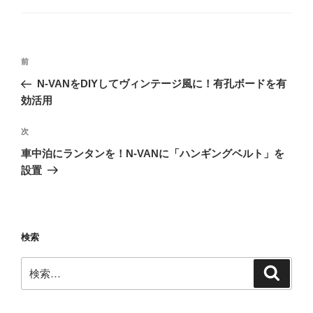
リ
ー
投
前
前
稿
の
N-VANをDIYしてヴィンテージ風に！有孔ボードを有
ナ
投
効活用
ビ
稿
ゲ
次
次
の
ー
車中泊にランタンを！N-VANに「ハンギングベルト」を
投
シ
設置
稿
ョ
ン
検索
検
検
索
索: