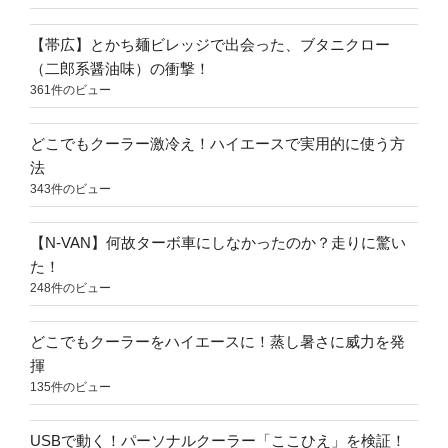
【帯広】とかち麺ビレッジで出会った、ブタニクロー
（二郎系醤油味）の衝撃！
361件のビュー
どこでもクーラー激冷え！ハイエースで実用的に使う方
法
343件のビュー
【N-VAN】何故ターボ車にしなかったのか？走りに驚い
た！
248件のビュー
どこでもクーラーをハイエースに！蒸し暑さに威力を発
揮
135件のビュー
USBで動く！パーソナルクーラー「ここひえ」を検証！