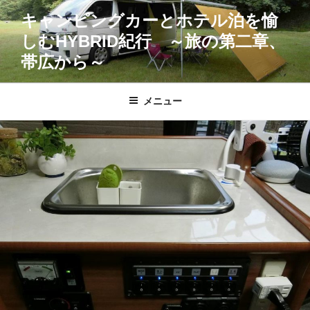
コ
キャンピングカーとホテル泊を愉
ン
しむHYBRID紀行 ～旅の第二章、
テ
ン
帯広から～
ツ
へ
メニュー
ス
キ
ッ
プ