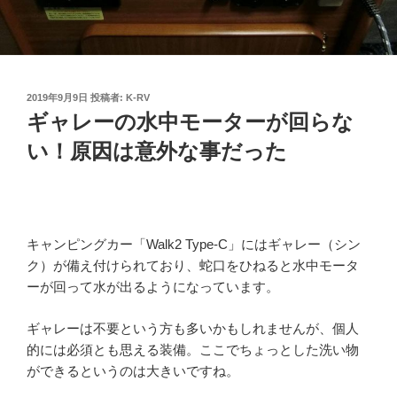
投
2019年9月9日
投稿者:
K-RV
稿
ギャレーの水中モーターが回らな
日:
い！原因は意外な事だった
キャンピングカー「Walk2 Type-C」にはギャレー（シン
ク）が備え付けられており、蛇口をひねると水中モータ
ーが回って水が出るようになっています。
ギャレーは不要という方も多いかもしれませんが、個人
的には必須とも思える装備。ここでちょっとした洗い物
ができるというのは大きいですね。