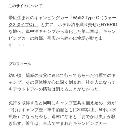
このサイトについて
帯広生まれのキャンピングカー「
Walk2 Type‑C（ウォー
ク2 タイプC）
」と共に、ホテル泊を織り交ぜたHYBRID
な旅へ。車中泊キャンプから進化した第二章は、キャン
ピングカーの故郷、帯広から静かに物語が動き出
す・・・
プロフィール
幼い頃、親戚の叔父に連れて行ってもらった河原でのキ
ャンプ。その原体験が心に深く刻まれ、社会人になって
もアウトドアへの情熱は消えることがなかった。
免許を取得すると同時にキャンプ道具を揃え始め、気が
つけばキャンプ歴・車中泊歴ともに30年以上。50代（水
瓶座）になった今も、週末になると「おでかけ虫」が騒
ぎ出す。近年は、帯広で生まれたキャンピングカー