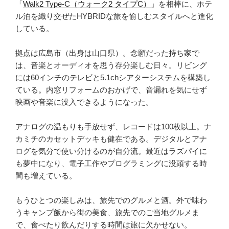
「
Walk2 Type‑C（ウォーク2 タイプC）
」を相棒に、ホテ
ル泊を織り交ぜたHYBRIDな旅を愉しむスタイルへと進化
している。
拠点は広島市（出身は山口県）。念願だった持ち家で
は、音楽とオーディオを思う存分楽しむ日々。リビング
には60インチのテレビと5.1chシアターシステムを構築し
ている。内窓リフォームのおかげで、音漏れを気にせず
映画や音楽に没入できるようになった。
アナログの温もりも手放せず、レコードは100枚以上。ナ
カミチのカセットデッキも健在である。デジタルとアナ
ログを気分で使い分けるのが自分流。最近はラズパイに
も夢中になり、電子工作やプログラミングに没頭する時
間も増えている。
もうひとつの楽しみは、旅先でのグルメと酒。外で味わ
うキャンプ飯から街の美食、旅先でのご当地グルメま
で、食べたり飲んだりする時間は旅に欠かせない。