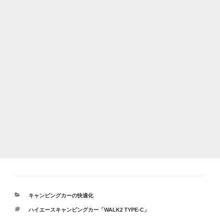
カ
キャンピングカーの快適化
テ
タ
ハイエースキャンピングカー「WALK2 TYPE-C」
ゴ
グ