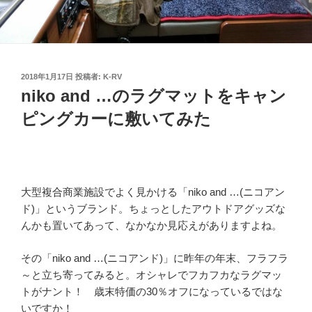
投
2018年1月17日
投稿者:
K-RV
稿
niko and …のラグマットをキャン
日:
ピングカーに敷いてみた
大型複合商業施設でよく見かける「niko and …(ニコアン
ド)」というブランド。ちょっとしたアウトドアグッズな
んかも置いてあって、なかなか見応えがありますよね。
その「niko and …(ニコアンド)」に昨年の年末、フラフラ
～と立ち寄ってみると。オシャレでフカフカなラグマッ
トがナント！ 歳末特価の30％オフになっているではな
いですか！