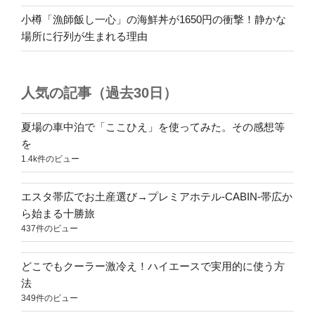
小樽「漁師飯し一心」の海鮮丼が1650円の衝撃！静かな
場所に行列が生まれる理由
人気の記事（過去30日）
夏場の車中泊で「ここひえ」を使ってみた。その感想等
を
1.4k件のビュー
エスタ帯広でお土産選び→プレミアホテル-CABIN-帯広か
ら始まる十勝旅
437件のビュー
どこでもクーラー激冷え！ハイエースで実用的に使う方
法
349件のビュー