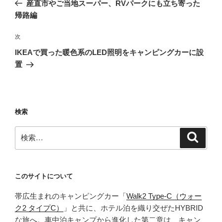
の
産直市やご当地スーパー、RVパークにも立ち寄った
ナ
投
帰路編
ビ
稿
ゲ
次
次
の
ー
IKEAで買った暖色系のLED照明をキャンピングカーに設
投
シ
置
稿
ョ
ン
検索
検
検
索
索:
このサイトについて
帯広生まれのキャンピングカー「
Walk2 Type‑C（ウォー
ク2 タイプC）
」と共に、ホテル泊を織り交ぜたHYBRID
な旅へ。車中泊キャンプから進化した第二章は、キャン