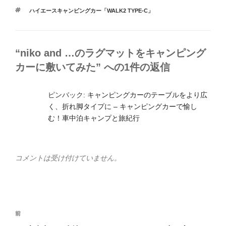
テ
タ
ハイエースキャンピングカー「WALK2 TYPE-C」
ゴ
グ
リ
ー
“niko and …のラグマットをキャンピング
カーに敷いてみた” への1件の返信
ピンバック:
キャンピングカーのテーブルをより広
く、折れ脚タイプに – キャンピングカーで愉し
む！車中泊キャンプと旅紀行
コメントは受け付けていません。
投
前
前
稿