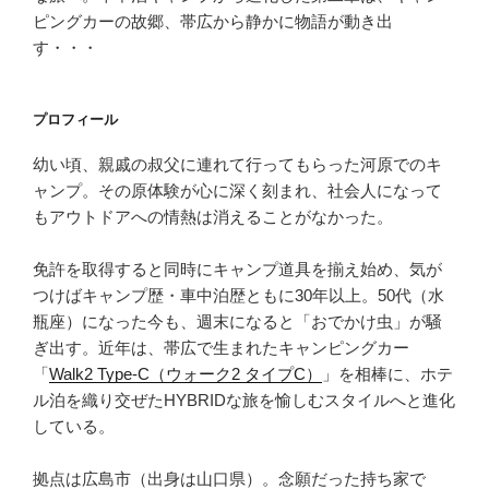
ピングカーの故郷、帯広から静かに物語が動き出
す・・・
プロフィール
幼い頃、親戚の叔父に連れて行ってもらった河原でのキ
ャンプ。その原体験が心に深く刻まれ、社会人になって
もアウトドアへの情熱は消えることがなかった。
免許を取得すると同時にキャンプ道具を揃え始め、気が
つけばキャンプ歴・車中泊歴ともに30年以上。50代（水
瓶座）になった今も、週末になると「おでかけ虫」が騒
ぎ出す。近年は、帯広で生まれたキャンピングカー
「
Walk2 Type‑C（ウォーク2 タイプC）
」を相棒に、ホテ
ル泊を織り交ぜたHYBRIDな旅を愉しむスタイルへと進化
している。
拠点は広島市（出身は山口県）。念願だった持ち家で