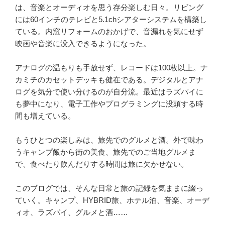
は、音楽とオーディオを思う存分楽しむ日々。リビング
には60インチのテレビと5.1chシアターシステムを構築し
ている。内窓リフォームのおかげで、音漏れを気にせず
映画や音楽に没入できるようになった。
アナログの温もりも手放せず、レコードは100枚以上。ナ
カミチのカセットデッキも健在である。デジタルとアナ
ログを気分で使い分けるのが自分流。最近はラズパイに
も夢中になり、電子工作やプログラミングに没頭する時
間も増えている。
もうひとつの楽しみは、旅先でのグルメと酒。外で味わ
うキャンプ飯から街の美食、旅先でのご当地グルメま
で、食べたり飲んだりする時間は旅に欠かせない。
このブログでは、そんな日常と旅の記録を気ままに綴っ
ていく。キャンプ、HYBRID旅、ホテル泊、音楽、オーデ
ィオ、ラズパイ、グルメと酒……