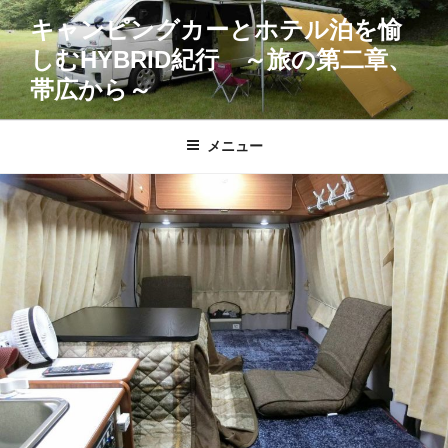
コ
キャンピングカーとホテル泊を愉
ン
しむHYBRID紀行 ～旅の第二章、
テ
ン
帯広から～
ツ
へ
メニュー
ス
キ
ッ
プ