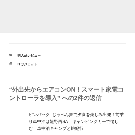
カ
購入品レビュー
テ
タ
ITガジェット
ゴ
グ
リ
ー
“外出先からエアコンON！スマート家電コ
ントローラを導入” への2件の返信
ピンバック:
じゃぺん郷で夕食を楽しみ出発！前乗
り車中泊は龍野西SA – キャンピングカーで愉し
む！車中泊キャンプと旅紀行