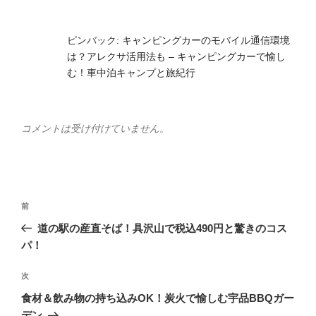
ピンバック:
キャンピングカーのモバイル通信環境
は？アレクサ活用法も – キャンピングカーで愉し
む！車中泊キャンプと旅紀行
コメントは受け付けていません。
投
前
前
稿
の
道の駅の産直そば！具沢山で税込490円と驚きのコス
ナ
投
パ！
ビ
稿
ゲ
次
次
の
ー
食材＆飲み物の持ち込みOK！炭火で愉しむ宇品BBQガー
投
デン