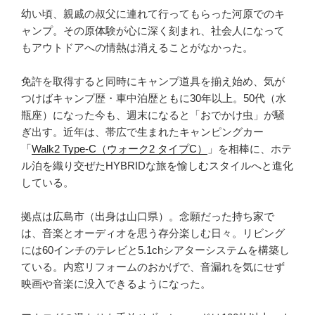
幼い頃、親戚の叔父に連れて行ってもらった河原でのキ
ャンプ。その原体験が心に深く刻まれ、社会人になって
もアウトドアへの情熱は消えることがなかった。
免許を取得すると同時にキャンプ道具を揃え始め、気が
つけばキャンプ歴・車中泊歴ともに30年以上。50代（水
瓶座）になった今も、週末になると「おでかけ虫」が騒
ぎ出す。近年は、帯広で生まれたキャンピングカー
「
Walk2 Type‑C（ウォーク2 タイプC）
」を相棒に、ホテ
ル泊を織り交ぜたHYBRIDな旅を愉しむスタイルへと進化
している。
拠点は広島市（出身は山口県）。念願だった持ち家で
は、音楽とオーディオを思う存分楽しむ日々。リビング
には60インチのテレビと5.1chシアターシステムを構築し
ている。内窓リフォームのおかげで、音漏れを気にせず
映画や音楽に没入できるようになった。