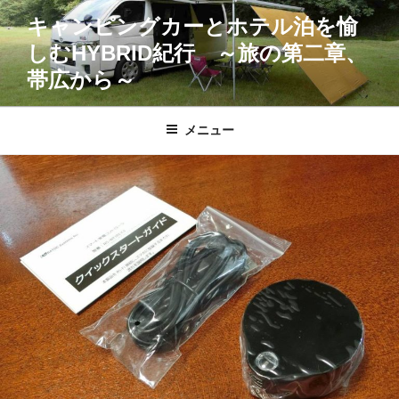
コ
キャンピングカーとホテル泊を愉
ン
しむHYBRID紀行 ～旅の第二章、
テ
ン
帯広から～
ツ
へ
メニュー
ス
キ
ッ
プ