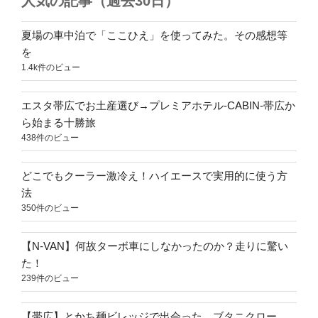
人気の記事（過去30日）
夏場の車中泊で「ここひえ」を使ってみた。その感想等
を
1.4k件のビュー
エスタ帯広でお土産選び→プレミアホテル-CABIN-帯広か
ら始まる十勝旅
438件のビュー
どこでもクーラー激冷え！ハイエースで実用的に使う方
法
350件のビュー
【N-VAN】何故ターボ車にしなかったのか？走りに驚い
た！
239件のビュー
【帯広】とかち麺ビレッジで出会った、ブタニクロー