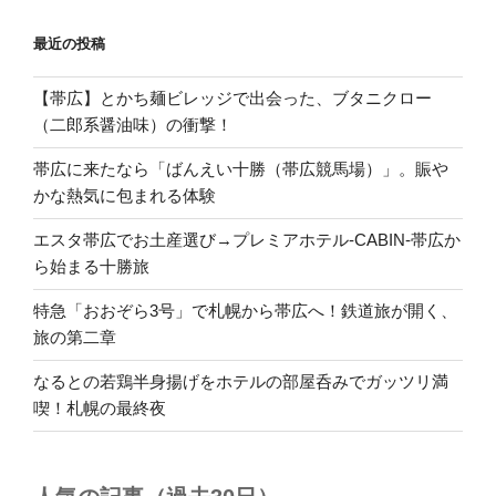
最近の投稿
【帯広】とかち麺ビレッジで出会った、ブタニクロー
（二郎系醤油味）の衝撃！
帯広に来たなら「ばんえい十勝（帯広競馬場）」。賑や
かな熱気に包まれる体験
エスタ帯広でお土産選び→プレミアホテル-CABIN-帯広か
ら始まる十勝旅
特急「おおぞら3号」で札幌から帯広へ！鉄道旅が開く、
旅の第二章
なるとの若鶏半身揚げをホテルの部屋呑みでガッツリ満
喫！札幌の最終夜