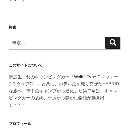
シ
稿
ョ
ン
検索
検
検
索
索:
このサイトについて
帯広生まれのキャンピングカー「
Walk2 Type‑C（ウォー
ク2 タイプC）
」と共に、ホテル泊を織り交ぜたHYBRID
な旅へ。車中泊キャンプから進化した第二章は、キャン
ピングカーの故郷、帯広から静かに物語が動き出
す・・・
プロフィール