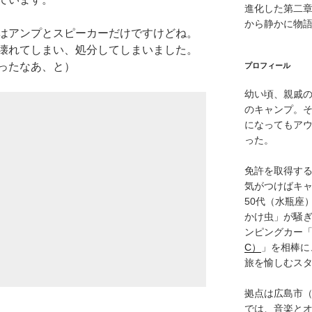
進化した第二
から静かに物
はアンプとスピーカーだけですけどね。
壊れてしまい、処分してしまいました。
ったなあ、と）
プロフィール
幼い頃、親戚
のキャンプ。
になってもア
った。
免許を取得す
気がつけばキャ
50代（水瓶座
かけ虫」が騒
ンピングカー
C）
」を相棒に
旅を愉しむス
拠点は広島市
では、音楽と