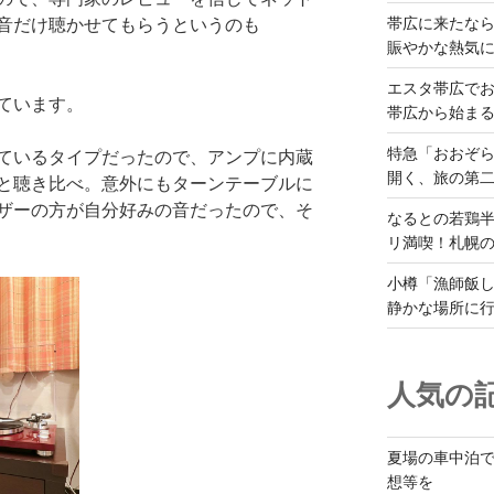
帯広に来たな
音だけ聴かせてもらうというのも
賑やかな熱気
エスタ帯広でお
ています。
帯広から始ま
特急「おおぞら
ているタイプだったので、アンプに内蔵
開く、旅の第
と聴き比べ。意外にもターンテーブルに
ザーの方が自分好みの音だったので、そ
なるとの若鶏
リ満喫！札幌
小樽「漁師飯し
静かな場所に
人気の記
夏場の車中泊
想等を