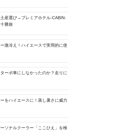
土産選び→プレミアホテル-CABIN-
る十勝旅
ラー激冷え！ハイエースで実用的に使
何故ターボ車にしなかったのか？走りに
ラーをハイエースに！蒸し暑さに威力
パーソナルクーラー「ここひえ」を検