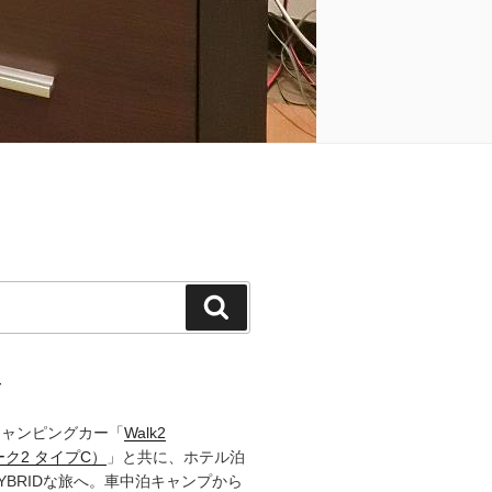
検
索
て
キャンピングカー「
Walk2
ーク2 タイプC）
」と共に、ホテル泊
YBRIDな旅へ。車中泊キャンプから