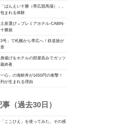
ら「ばんえい十勝（帯広競馬場）」。
に包まれる体験
土産選び→プレミアホテル-CABIN-
る十勝旅
3号」で札幌から帯広へ！鉄道旅が
二章
半身揚げをホテルの部屋呑みでガッツ
の最終夜
一心」の海鮮丼が1650円の衝撃！
行列が生まれる理由
事（過去30日）
で「ここひえ」を使ってみた。その感