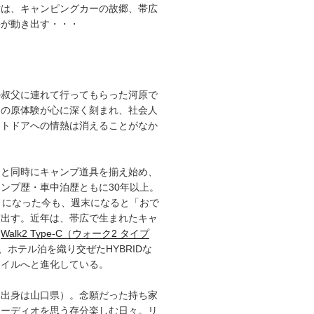
章は、キャンピングカーの故郷、帯広
語が動き出す・・・
の叔父に連れて行ってもらった河原で
その原体験が心に深く刻まれ、社会人
ウトドアへの情熱は消えることがなか
ると同時にキャンプ道具を揃え始め、
ンプ歴・車中泊歴ともに30年以上。
）になった今も、週末になると「おで
ぎ出す。近年は、帯広で生まれたキャ
「
Walk2 Type‑C（ウォーク2 タイプ
、ホテル泊を織り交ぜたHYBRIDな
タイルへと進化している。
（出身は山口県）。念願だった持ち家
オーディオを思う存分楽しむ日々。リ