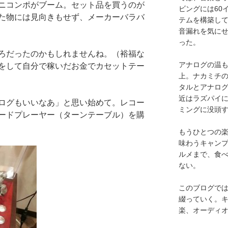
ニコンポがブーム。セット品を買うのが
ビングには60
た物には見向きもせず、メーカーバラバ
テムを構築し
音漏れを気に
った。
ろだったのかもしれませんね。（裕福な
アナログの温も
をして自分で稼いだお金でカセットテー
上。ナカミチ
タルとアナロ
近はラズパイ
ログもいいなあ」と思い始めて。レコー
ミングに没頭
ードプレーヤー（ターンテーブル）を購
もうひとつの
味わうキャン
ルメまで、食
ない。
このブログで
綴っていく。キ
楽、オーディ