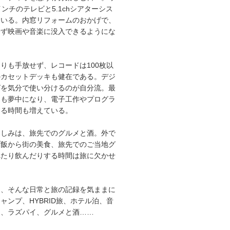
インチのテレビと5.1chシアターシス
ている。内窓リフォームのおかげで、
せず映画や音楽に没入できるようにな
りも手放せず、レコードは100枚以
のカセットデッキも健在である。デジ
グを気分で使い分けるのが自分流。最
にも夢中になり、電子工作やプログラ
する時間も増えている。
楽しみは、旅先でのグルメと酒。外で
プ飯から街の美食、旅先でのご当地グ
べたり飲んだりする時間は旅に欠かせ
は、そんな日常と旅の記録を気ままに
ャンプ、HYBRID旅、ホテル泊、音
オ、ラズパイ、グルメと酒……