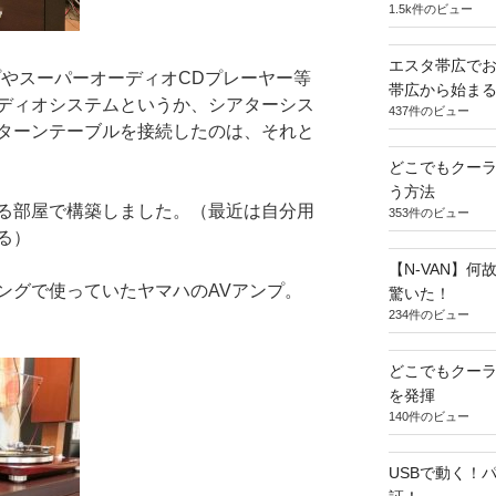
1.5k件のビュー
エスタ帯広でお
プやスーパーオーディオCDプレーヤー等
帯広から始ま
ディオシステムというか、シアターシス
437件のビュー
ターンテーブルを接続したのは、それと
どこでもクー
う方法
る部屋で構築しました。（最近は自分用
353件のビュー
る）
【N-VAN】
ングで使っていたヤマハのAVアンプ。
驚いた！
234件のビュー
どこでもクー
を発揮
140件のビュー
USBで動く！