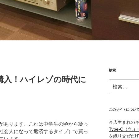
検索
購入！ハイレゾの時代に
検
索:
このサイトについ
帯広生まれの
があります。これは中学生の頃から凝っ
Type‑C（ウォ
社会人になって返済するタイプ）で買っ
を織り交ぜたH
ています。