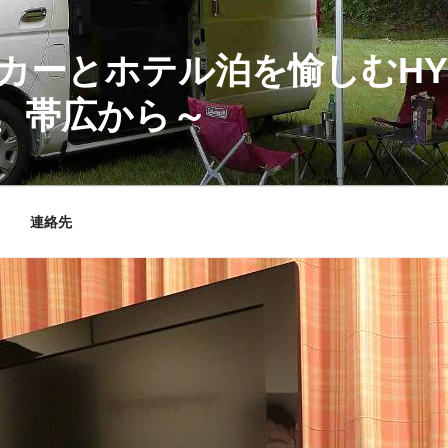
カーとホテル泊を愉しむHY
、帯広から～
連絡先