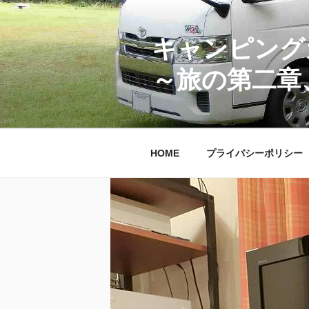
コ
ン
テ
キャンピング
ン
～旅の第二章
ツ
へ
ス
キ
ッ
HOME
プライバシーポリシー
プ