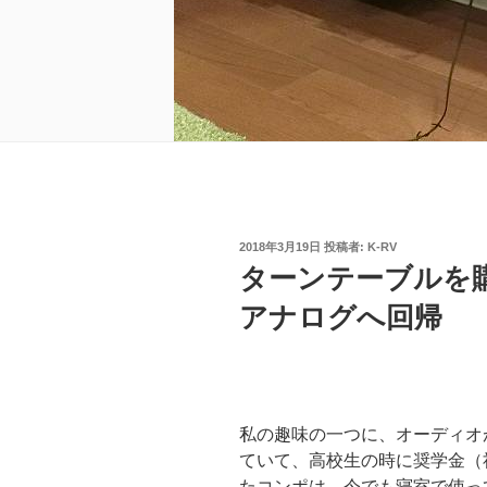
投
2018年3月19日
投稿者:
K-RV
稿
ターンテーブルを
日:
アナログへ回帰
私の趣味の一つに、オーディオ
ていて、高校生の時に奨学金（
たコンポは、今でも寝室で使っ