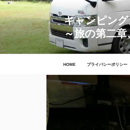
コ
ン
テ
キャンピング
ン
～旅の第二章
ツ
へ
ス
キ
ッ
HOME
プライバシーポリシー
プ