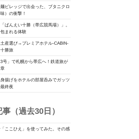
ち麺ビレッジで出会った、ブタニクロ
油味）の衝撃！
ら「ばんえい十勝（帯広競馬場）」。
に包まれる体験
土産選び→プレミアホテル-CABIN-
る十勝旅
3号」で札幌から帯広へ！鉄道旅が
二章
半身揚げをホテルの部屋呑みでガッツ
の最終夜
事（過去30日）
で「ここひえ」を使ってみた。その感