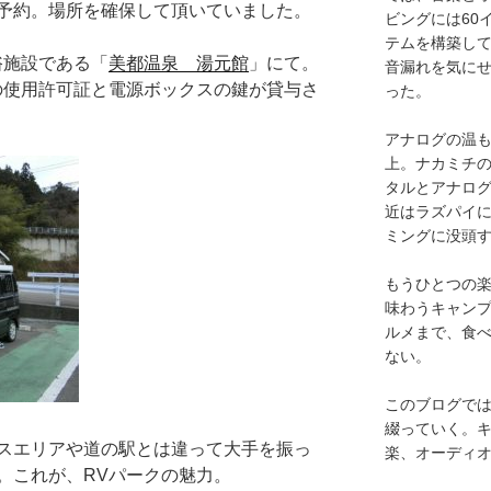
予約。場所を確保して頂いていました。
ビングには60
テムを構築し
浴施設である「
美都温泉 湯元館
」にて。
音漏れを気に
の使用許可証と電源ボックスの鍵が貸与さ
った。
アナログの温も
上。ナカミチ
タルとアナロ
近はラズパイ
ミングに没頭
もうひとつの
味わうキャン
ルメまで、食
ない。
このブログで
綴っていく。キ
スエリアや道の駅とは違って大手を振っ
楽、オーディ
。これが、RVパークの魅力。