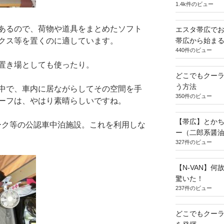
1.4k件のビュー
あるので、荷物や道具をまとめたソフト
エスタ帯広でお
帯広から始ま
クス等を置くのに適しています。
440件のビュー
置き場としても使ったり。
どこでもクー
う方法
中で、車内に居ながらしてその空間を手
350件のビュー
ーフは、やはり素晴らしいですね。
【帯広】とか
ーク等の公認車中泊施設。これを利用しな
ー（二郎系醤
327件のビュー
【N-VAN】
驚いた！
237件のビュー
どこでもクー