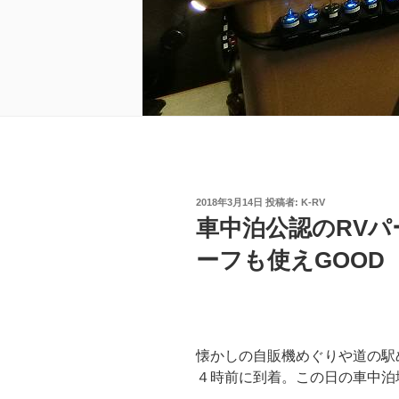
投
2018年3月14日
投稿者:
K-RV
稿
車中泊公認のRV
日:
ーフも使えGOOD
懐かしの自販機めぐりや道の駅
４時前に到着。この日の車中泊