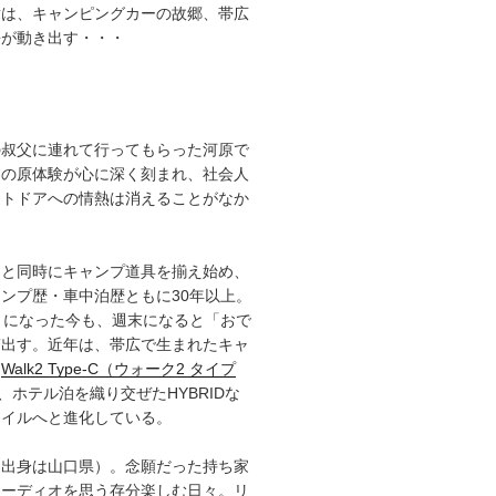
章は、キャンピングカーの故郷、帯広
語が動き出す・・・
の叔父に連れて行ってもらった河原で
その原体験が心に深く刻まれ、社会人
ウトドアへの情熱は消えることがなか
ると同時にキャンプ道具を揃え始め、
ンプ歴・車中泊歴ともに30年以上。
）になった今も、週末になると「おで
ぎ出す。近年は、帯広で生まれたキャ
「
Walk2 Type‑C（ウォーク2 タイプ
、ホテル泊を織り交ぜたHYBRIDな
タイルへと進化している。
（出身は山口県）。念願だった持ち家
オーディオを思う存分楽しむ日々。リ