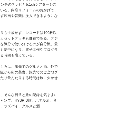
インチのテレビと5.1chシアターシス
ている。内窓リフォームのおかげで、
せず映画や音楽に没入できるようにな
りも手放せず、レコードは100枚以
のカセットデッキも健在である。デジ
グを気分で使い分けるのが自分流。最
にも夢中になり、電子工作やプログラ
する時間も増えている。
楽しみは、旅先でのグルメと酒。外で
プ飯から街の美食、旅先でのご当地グ
べたり飲んだりする時間は旅に欠かせ
は、そんな日常と旅の記録を気ままに
ャンプ、HYBRID旅、ホテル泊、音
オ、ラズパイ、グルメと酒……