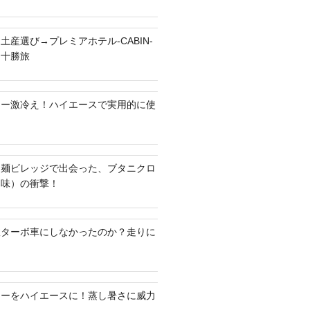
土産選び→プレミアホテル-CABIN-
る十勝旅
ラー激冷え！ハイエースで実用的に使
ち麺ビレッジで出会った、ブタニクロ
油味）の衝撃！
何故ターボ車にしなかったのか？走りに
ラーをハイエースに！蒸し暑さに威力