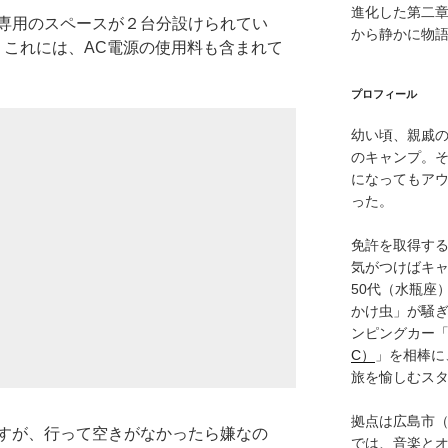
進化した第二
専用のスペースが２台分設けられてい
から静かに物
円。これには、AC電源の使用料も含まれて
プロフィール
幼い頃、親戚
のキャンプ。
になってもア
った。
免許を取得す
気がつけばキャ
50代（水瓶座
かけ虫」が騒
ンピングカー
C）
」を相棒に
旅を愉しむス
拠点は広島市
すが、行って空きがなかったら嫌なの
では、音楽と