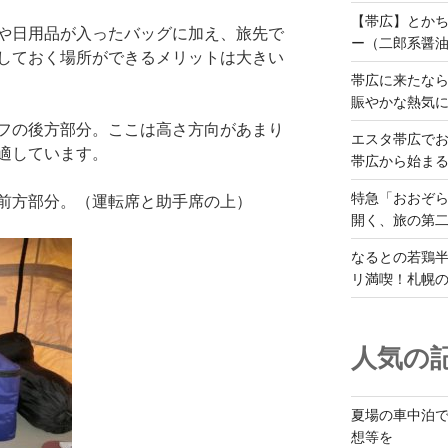
【帯広】とか
や日用品が入ったバッグに加え、旅先で
ー（二郎系醤
しておく場所ができるメリットは大きい
帯広に来たな
賑やかな熱気
フの後方部分。ここは高さ方向があまり
エスタ帯広でお
適しています。
帯広から始ま
特急「おおぞら
前方部分。（運転席と助手席の上）
開く、旅の第
なるとの若鶏
リ満喫！札幌
人気の記
夏場の車中泊
想等を