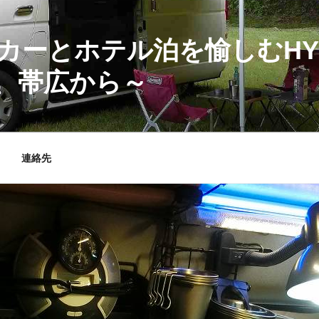
カーとホテル泊を愉しむHY
、帯広から～
連絡先