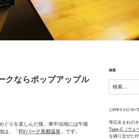
検索
パークならポップアップル
検
索:
このサイトについ
帯広生まれの
めぐりを楽しんだ後、車中泊地には午後
Type‑C（ウォ
地は、「
RVパーク美都温泉
」です。
を織り交ぜたH