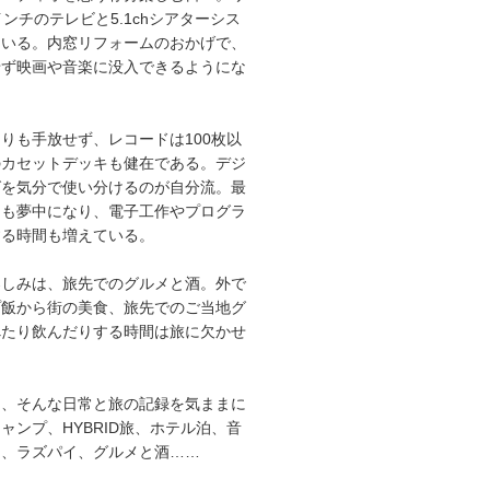
インチのテレビと5.1chシアターシス
ている。内窓リフォームのおかげで、
せず映画や音楽に没入できるようにな
りも手放せず、レコードは100枚以
のカセットデッキも健在である。デジ
グを気分で使い分けるのが自分流。最
にも夢中になり、電子工作やプログラ
する時間も増えている。
楽しみは、旅先でのグルメと酒。外で
プ飯から街の美食、旅先でのご当地グ
べたり飲んだりする時間は旅に欠かせ
は、そんな日常と旅の記録を気ままに
ャンプ、HYBRID旅、ホテル泊、音
オ、ラズパイ、グルメと酒……