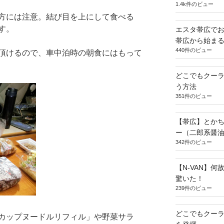
1.4k件のビュー
方には注意。結び目を上にして食べる
す。
エスタ帯広でお
帯広から始ま
440件のビュー
頂けるので、車中泊時の朝食にはもって
どこでもクー
う方法
351件のビュー
【帯広】とか
ー（二郎系醤
342件のビュー
【N-VAN】
驚いた！
239件のビュー
どこでもクー
カップヌードルリフィル」や野菜サラ