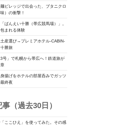
ち麺ビレッジで出会った、ブタニクロ
油味）の衝撃！
ら「ばんえい十勝（帯広競馬場）」。
に包まれる体験
土産選び→プレミアホテル-CABIN-
る十勝旅
3号」で札幌から帯広へ！鉄道旅が
二章
半身揚げをホテルの部屋呑みでガッツ
の最終夜
事（過去30日）
で「ここひえ」を使ってみた。その感