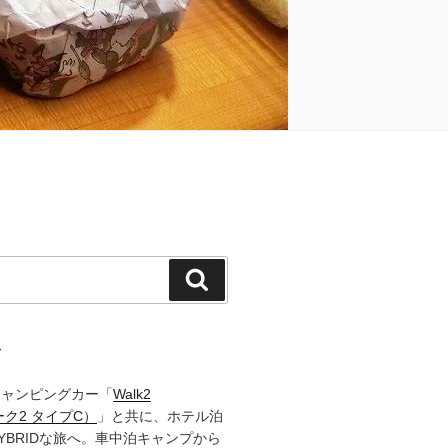
検
索
て
キャンピングカー「
Walk2
ーク2 タイプC）
」と共に、ホテル泊
YBRIDな旅へ。車中泊キャンプから