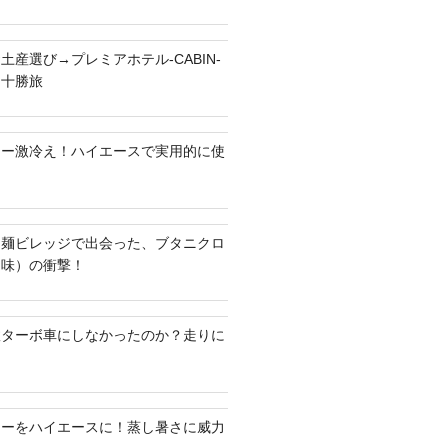
土産選び→プレミアホテル-CABIN-
る十勝旅
ラー激冷え！ハイエースで実用的に使
ち麺ビレッジで出会った、ブタニクロ
油味）の衝撃！
何故ターボ車にしなかったのか？走りに
ラーをハイエースに！蒸し暑さに威力