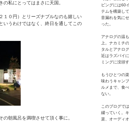
きの私にとってはまさに天国。
ビングには60
テムを構築し
２１０円）とリーズナブルなのも嬉しい
音漏れを気に
というわけではなく、終日を通してこの
った。
アナログの温も
上。ナカミチ
タルとアナロ
近はラズパイ
ミングに没頭
もうひとつの
味わうキャン
ルメまで、食
ない。
このブログで
綴っていく。キ
その朝風呂を満喫させて頂く事に。
楽、オーディ