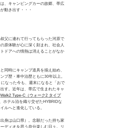
章は、キャンピングカーの故郷、帯広
語が動き出す・・・
の叔父に連れて行ってもらった河原で
その原体験が心に深く刻まれ、社会人
ウトドアへの情熱は消えることがなか
ると同時にキャンプ道具を揃え始め、
ンプ歴・車中泊歴ともに30年以上。
）になった今も、週末になると「おで
ぎ出す。近年は、帯広で生まれたキャ
「
Walk2 Type‑C（ウォーク2 タイプ
、ホテル泊を織り交ぜたHYBRIDな
タイルへと進化している。
（出身は山口県）。念願だった持ち家
オーディオを思う存分楽しむ日々。リ