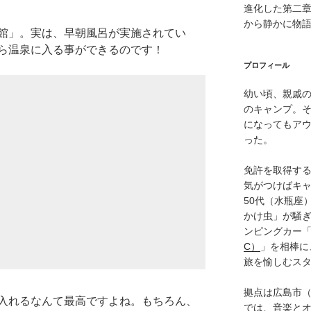
進化した第二
から静かに物
館」。実は、早朝風呂が実施されてい
ら温泉に入る事ができるのです！
プロフィール
幼い頃、親戚
のキャンプ。
になってもア
った。
免許を取得す
気がつけばキャ
50代（水瓶座
かけ虫」が騒
ンピングカー
C）
」を相棒に
旅を愉しむス
拠点は広島市
入れるなんて最高ですよね。もちろん、
では、音楽と