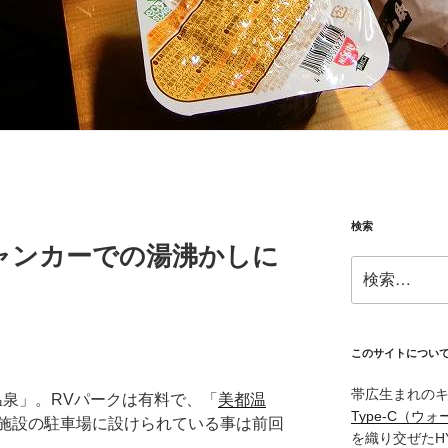
検索
ャンカーでの湯沸かしに
検
索:
このサイトについ
帯広生まれの
温泉」。RVパークは有料で、「
美都温
Type‑C（ウォ
施設の駐車場に設けられている事は前回
を織り交ぜたH