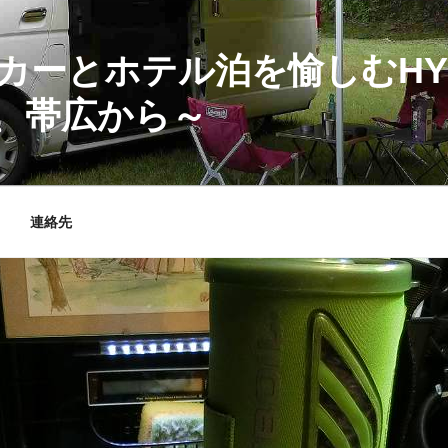
カーとホテル泊を愉しむHY
、帯広から～
連絡先