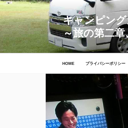
コ
ン
テ
キャンピング
ン
～旅の第二章
ツ
へ
ス
キ
ッ
HOME
プライバシーポリシー
プ