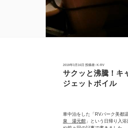
投
2018年3月16日
投稿者:
K-RV
稿
サクッと沸騰！キ
日:
ジェットボイル
車中泊をした「RVパーク美都
泉 湯元館
」という日帰り入浴
や前々回の記事で書きました。