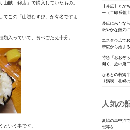
り山賊 錦店」で購入していたもの。
【帯広】とか
ー（二郎系醤
してこの「山賊むすび」が有名ですよ
帯広に来たな
賑やかな熱気
種類入っていて、食べごたえ十分。
エスタ帯広でお
帯広から始ま
特急「おおぞら
開く、旅の第
なるとの若鶏
リ満喫！札幌
人気の記
夏場の車中泊
うという事です。
想等を