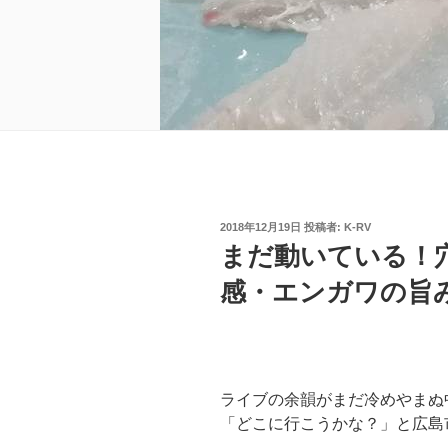
投
2018年12月19日
投稿者:
K-RV
稿
まだ動いている！
日:
感・エンガワの旨
ライブの余韻がまだ冷めやまぬ
「どこに行こうかな？」と広島