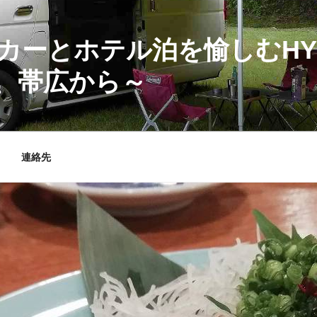
カーとホテル泊を愉しむHY
、帯広から～
連絡先