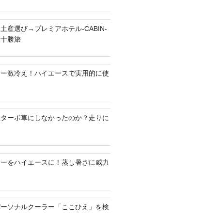
土産選び→プレミアホテル-CABIN-
る十勝旅
ラー激冷え！ハイエースで実用的に使
何故ターボ車にしなかったのか？走りに
ラーをハイエースに！蒸し暑さに威力
パーソナルクーラー「ここひえ」を検