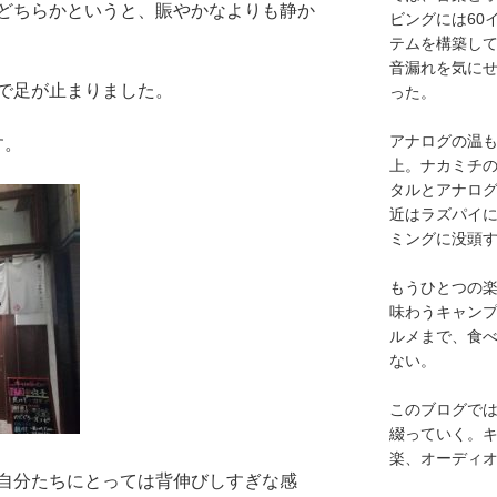
どちらかというと、賑やかなよりも静か
ビングには60
テムを構築し
音漏れを気に
で足が止まりました。
った。
アナログの温も
す。
上。ナカミチ
タルとアナロ
近はラズパイ
ミングに没頭
もうひとつの
味わうキャン
ルメまで、食
ない。
このブログで
綴っていく。キ
楽、オーディ
自分たちにとっては背伸びしすぎな感