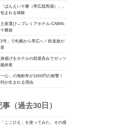
ら「ばんえい十勝（帯広競馬場）」。
に包まれる体験
土産選び→プレミアホテル-CABIN-
る十勝旅
3号」で札幌から帯広へ！鉄道旅が
二章
半身揚げをホテルの部屋呑みでガッツ
の最終夜
一心」の海鮮丼が1650円の衝撃！
行列が生まれる理由
事（過去30日）
で「ここひえ」を使ってみた。その感