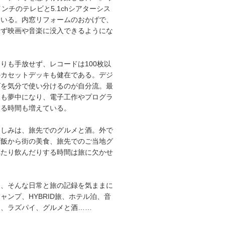
インチのテレビと5.1chシアターシス
ている。内窓リフォームのおかげで、
せず映画や音楽に没入できるようにな
りも手放せず、レコードは100枚以
のカセットデッキも健在である。デジ
グを気分で使い分けるのが自分流。最
にも夢中になり、電子工作やプログラ
する時間も増えている。
楽しみは、旅先でのグルメと酒。外で
プ飯から街の美食、旅先でのご当地グ
べたり飲んだりする時間は旅に欠かせ
は、そんな日常と旅の記録を気ままに
ャンプ、HYBRID旅、ホテル泊、音
オ、ラズパイ、グルメと酒……