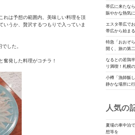
帯広に来たな
賑やかな熱気
これは予想の範囲内。美味しい料理を頂
エスタ帯広でお
ていうか、贅沢するつもりで入っていま
帯広から始ま
特急「おおぞら
円でした。
開く、旅の第
なるとの若鶏
と奮発した料理がコチラ！
リ満喫！札幌
小樽「漁師飯し
静かな場所に
人気の記
夏場の車中泊
想等を