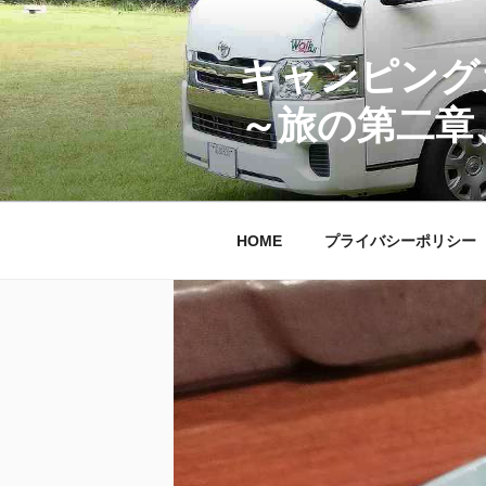
コ
ン
テ
キャンピング
ン
～旅の第二章
ツ
へ
ス
キ
ッ
HOME
プライバシーポリシー
プ