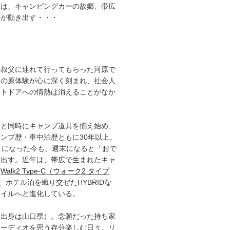
章は、キャンピングカーの故郷、帯広
語が動き出す・・・
の叔父に連れて行ってもらった河原で
その原体験が心に深く刻まれ、社会人
ウトドアへの情熱は消えることがなか
ると同時にキャンプ道具を揃え始め、
ンプ歴・車中泊歴ともに30年以上。
）になった今も、週末になると「おで
ぎ出す。近年は、帯広で生まれたキャ
「
Walk2 Type‑C（ウォーク2 タイプ
、ホテル泊を織り交ぜたHYBRIDな
タイルへと進化している。
（出身は山口県）。念願だった持ち家
オーディオを思う存分楽しむ日々。リ