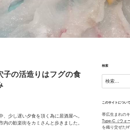
検索
穴子の活造りはフグの食
検
み
索:
このサイトについ
帯広生まれの
中、少し遅い夕食を頂く為に居酒屋へ。
Type‑C（ウォ
市内の歓楽街をカミさんと歩きました。
を織り交ぜたH