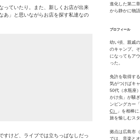
進化した第二
なっていたり。また、新しくお店が出来
から静かに物
なあ」と思いながらお店を探す私達なの
プロフィール
幼い頃、親戚
のキャンプ。
になってもア
った。
免許を取得す
気がつけばキャ
50代（水瓶座
かけ虫」が騒
ンピングカー
C）
」を相棒に
旅を愉しむス
拠点は広島市
ですけど、ライブでは立ちっぱなしだっ
では、音楽と