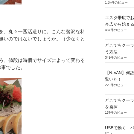
1.5k件のビュー
エスタ帯広でお
帯広から始ま
437件のビュー
を、丸々一匹活造りに。こんな贅沢な料
無いのではないでしょうか。（少なくと
どこでもクー
う方法
349件のビュー
ろ、値段は時価でサイズによって変わる
の事でした。
【N-VAN】
驚いた！
229件のビュー
どこでもクー
を発揮
137件のビュー
USBで動く！