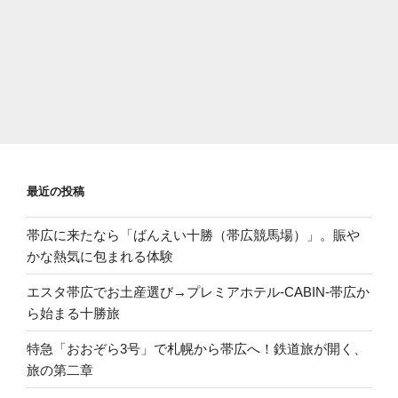
最近の投稿
帯広に来たなら「ばんえい十勝（帯広競馬場）」。賑や
かな熱気に包まれる体験
エスタ帯広でお土産選び→プレミアホテル-CABIN-帯広か
ら始まる十勝旅
特急「おおぞら3号」で札幌から帯広へ！鉄道旅が開く、
旅の第二章