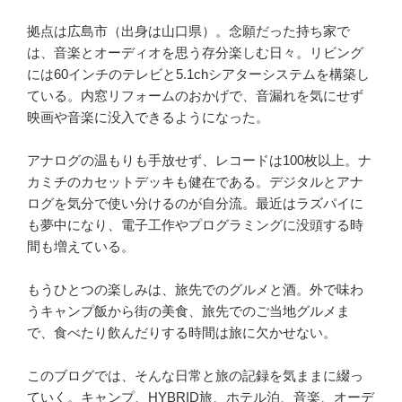
拠点は広島市（出身は山口県）。念願だった持ち家で
は、音楽とオーディオを思う存分楽しむ日々。リビング
には60インチのテレビと5.1chシアターシステムを構築し
ている。内窓リフォームのおかげで、音漏れを気にせず
映画や音楽に没入できるようになった。
アナログの温もりも手放せず、レコードは100枚以上。ナ
カミチのカセットデッキも健在である。デジタルとアナ
ログを気分で使い分けるのが自分流。最近はラズパイに
も夢中になり、電子工作やプログラミングに没頭する時
間も増えている。
もうひとつの楽しみは、旅先でのグルメと酒。外で味わ
うキャンプ飯から街の美食、旅先でのご当地グルメま
で、食べたり飲んだりする時間は旅に欠かせない。
このブログでは、そんな日常と旅の記録を気ままに綴っ
ていく。キャンプ、HYBRID旅、ホテル泊、音楽、オーデ