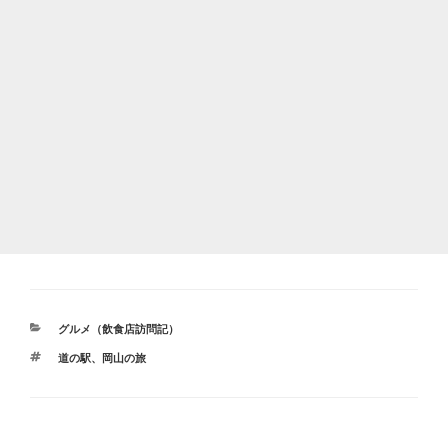
カ
グルメ（飲食店訪問記）
テ
タ
道の駅
、
岡山の旅
ゴ
グ
リ
ー