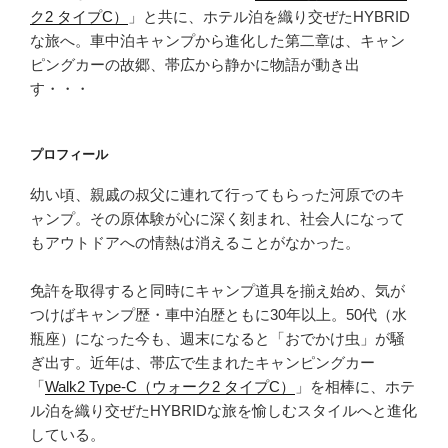
ク2 タイプC）
」と共に、ホテル泊を織り交ぜたHYBRID
な旅へ。車中泊キャンプから進化した第二章は、キャン
ピングカーの故郷、帯広から静かに物語が動き出
す・・・
プロフィール
幼い頃、親戚の叔父に連れて行ってもらった河原でのキ
ャンプ。その原体験が心に深く刻まれ、社会人になって
もアウトドアへの情熱は消えることがなかった。
免許を取得すると同時にキャンプ道具を揃え始め、気が
つけばキャンプ歴・車中泊歴ともに30年以上。50代（水
瓶座）になった今も、週末になると「おでかけ虫」が騒
ぎ出す。近年は、帯広で生まれたキャンピングカー
「
Walk2 Type‑C（ウォーク2 タイプC）
」を相棒に、ホテ
ル泊を織り交ぜたHYBRIDな旅を愉しむスタイルへと進化
している。