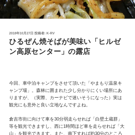
投
2018年10月27日
投稿者:
K-RV
稿
ひるぜん焼そばが美味い「ヒルゼ
日:
ン高原センター」の露店
今回、車中泊キャンプをさせて頂いた「やまもり温泉キ
ャンプ場」。森林に囲まれた少し分かりにくい場所にあ
りますが、（実際、カーナビで迷いそうになった）実は
観光にも意外と良い立地なんですよね。
倉吉市街に向けて車を30分弱走らせれば「白壁土蔵群」
等を観光できますし、西に1時間ほど車を走らせれば「大
山」を観光できます。また、南下すれば約30分のところ