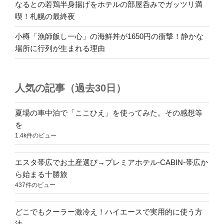
なるとの若鶏半身揚げをホテルの部屋呑みでガッツリ満
喫！札幌の最終夜
小樽「漁師飯し一心」の海鮮丼が1650円の衝撃！静かな
場所に行列が生まれる理由
人気の記事（過去30日）
夏場の車中泊で「ここひえ」を使ってみた。その感想等
を
1.4k件のビュー
エスタ帯広でお土産選び→プレミアホテル-CABIN-帯広か
ら始まる十勝旅
437件のビュー
どこでもクーラー激冷え！ハイエースで実用的に使う方
法