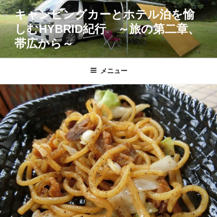
コ
キャンピングカーとホテル泊を愉
ン
しむHYBRID紀行 ～旅の第二章、
テ
ン
帯広から～
ツ
へ
メニュー
ス
キ
ッ
プ