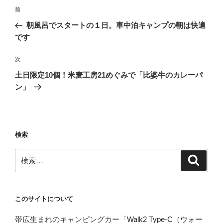
投
前
前
稿
の
朝風呂でスタートの１日。車中泊キャンプの朝は快適
ナ
投
です
ビ
稿
ゲ
次
次
の
ー
土日限定10個！米麦工房21めぐみで「比婆牛のカレーパ
投
シ
ン」
稿
ョ
ン
検索
検
検
索
索:
このサイトについて
帯広生まれのキャンピングカー「
Walk2 Type‑C（ウォー