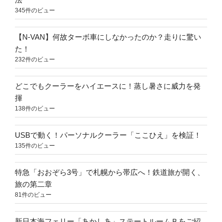
345件のビュー
【N-VAN】何故ターボ車にしなかったのか？走りに驚い
た！
232件のビュー
どこでもクーラーをハイエースに！蒸し暑さに威力を発
揮
138件のビュー
USBで動く！パーソナルクーラー「ここひえ」を検証！
135件のビュー
特急「おおぞら3号」で札幌から帯広へ！鉄道旅が開く、
旅の第二章
81件のビュー
新日本海フェリー「あかしあ」ステートルームＢをご紹