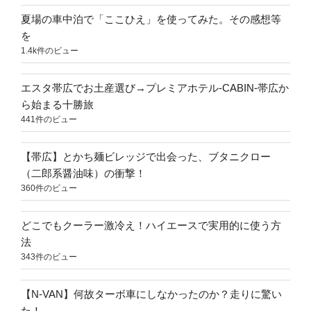
夏場の車中泊で「ここひえ」を使ってみた。その感想等
を
1.4k件のビュー
エスタ帯広でお土産選び→プレミアホテル-CABIN-帯広か
ら始まる十勝旅
441件のビュー
【帯広】とかち麺ビレッジで出会った、ブタニクロー
（二郎系醤油味）の衝撃！
360件のビュー
どこでもクーラー激冷え！ハイエースで実用的に使う方
法
343件のビュー
【N-VAN】何故ターボ車にしなかったのか？走りに驚い
た！