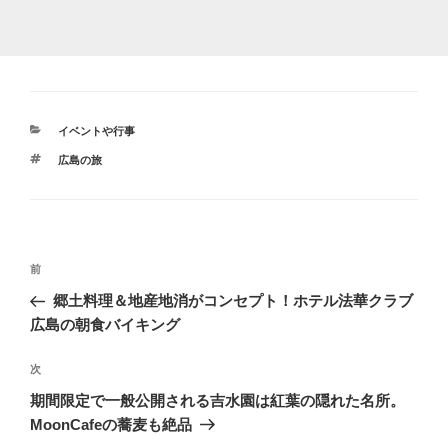
カ
イベントや行事
テ
タ
広島の旅
ゴ
グ
リ
ー
投
前
前
稿
の
郷土料理＆地産地消がコンセプト！ホテル法華クラブ
ナ
投
広島の朝食バイキング
ビ
稿
ゲ
次
次
の
ー
期間限定で一般公開される吉水園は紅葉の隠れた名所。
投
シ
MoonCafeの蕎麦も絶品
稿