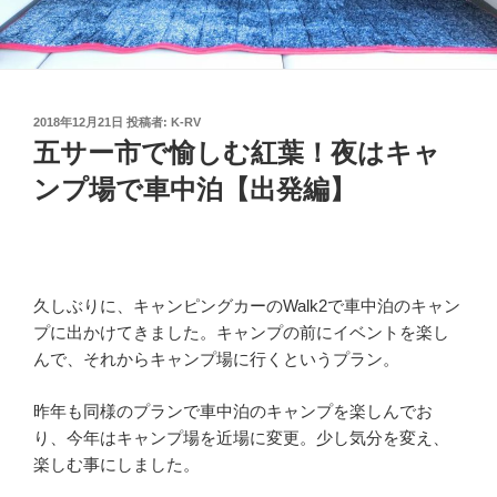
投
2018年12月21日
投稿者:
K-RV
稿
五サー市で愉しむ紅葉！夜はキャ
日:
ンプ場で車中泊【出発編】
久しぶりに、キャンピングカーのWalk2で車中泊のキャン
プに出かけてきました。キャンプの前にイベントを楽し
んで、それからキャンプ場に行くというプラン。
昨年も同様のプランで車中泊のキャンプを楽しんでお
り、今年はキャンプ場を近場に変更。少し気分を変え、
楽しむ事にしました。