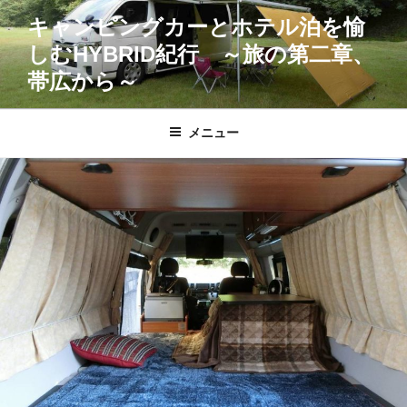
コ
キャンピングカーとホテル泊を愉
ン
しむHYBRID紀行 ～旅の第二章、
テ
ン
帯広から～
ツ
へ
メニュー
ス
キ
ッ
プ