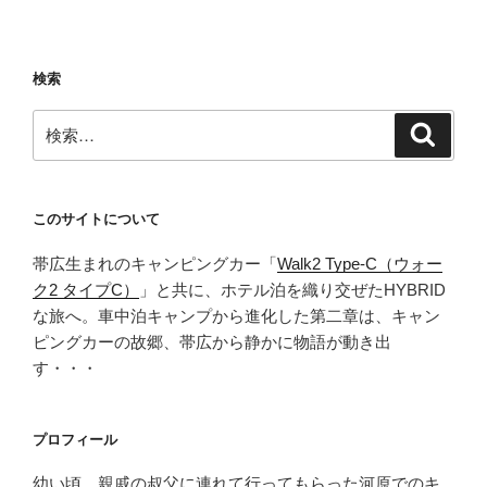
ョ
ン
検索
検
検
索
索:
このサイトについて
帯広生まれのキャンピングカー「
Walk2 Type‑C（ウォー
ク2 タイプC）
」と共に、ホテル泊を織り交ぜたHYBRID
な旅へ。車中泊キャンプから進化した第二章は、キャン
ピングカーの故郷、帯広から静かに物語が動き出
す・・・
プロフィール
幼い頃、親戚の叔父に連れて行ってもらった河原でのキ