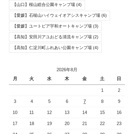
【山口】桜山総合公園キャンプ場
(4)
【愛媛】石槌山ハイウェイオアシスキャンプ場
(6)
【愛媛】ユートピア宇和オートキャンプ場
(3)
【高知】安田川アユおどる清流キャンプ場
(2)
【高知】仁淀川町ふれあい公園キャンプ場
(4)
2026年8月
月
火
水
木
金
土
日
1
2
3
4
5
6
7
8
9
10
11
12
13
14
15
16
17
18
19
20
21
22
23