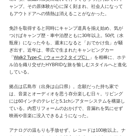
ャンプ。その原体験が心に深く刻まれ、社会人になって
もアウトドアへの情熱は消えることがなかった。
免許を取得すると同時にキャンプ道具を揃え始め、気が
つけばキャンプ歴・車中泊歴ともに30年以上。50代（水
瓶座）になった今も、週末になると「おでかけ虫」が騒
ぎ出す。近年は、帯広で生まれたキャンピングカー
「
Walk2 Type‑C（ウォーク2 タイプC）
」を相棒に、ホテ
ル泊を織り交ぜたHYBRIDな旅を愉しむスタイルへと進化
している。
拠点は広島市（出身は山口県）。念願だった持ち家で
は、音楽とオーディオを思う存分楽しむ日々。リビング
には60インチのテレビと5.1chシアターシステムを構築し
ている。内窓リフォームのおかげで、音漏れを気にせず
映画や音楽に没入できるようになった。
アナログの温もりも手放せず、レコードは100枚以上。ナ