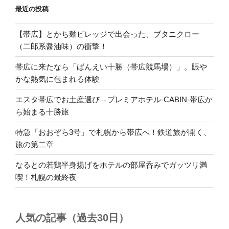
最近の投稿
【帯広】とかち麺ビレッジで出会った、ブタニクロー
（二郎系醤油味）の衝撃！
帯広に来たなら「ばんえい十勝（帯広競馬場）」。賑や
かな熱気に包まれる体験
エスタ帯広でお土産選び→プレミアホテル-CABIN-帯広か
ら始まる十勝旅
特急「おおぞら3号」で札幌から帯広へ！鉄道旅が開く、
旅の第二章
なるとの若鶏半身揚げをホテルの部屋呑みでガッツリ満
喫！札幌の最終夜
人気の記事（過去30日）