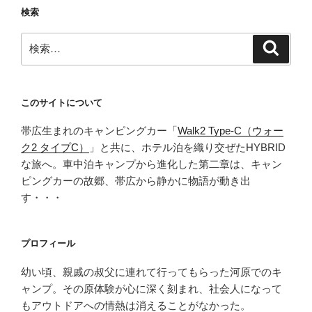
検索
検
検
索
索:
このサイトについて
帯広生まれのキャンピングカー「
Walk2 Type‑C（ウォー
ク2 タイプC）
」と共に、ホテル泊を織り交ぜたHYBRID
な旅へ。車中泊キャンプから進化した第二章は、キャン
ピングカーの故郷、帯広から静かに物語が動き出
す・・・
プロフィール
幼い頃、親戚の叔父に連れて行ってもらった河原でのキ
ャンプ。その原体験が心に深く刻まれ、社会人になって
もアウトドアへの情熱は消えることがなかった。