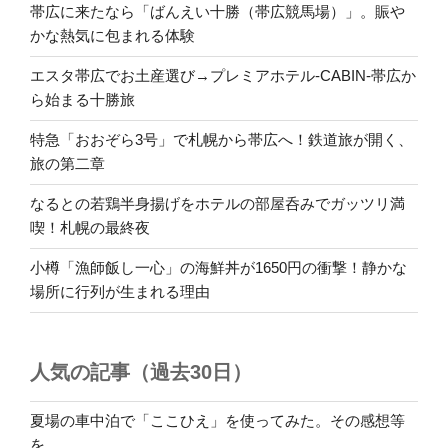
帯広に来たなら「ばんえい十勝（帯広競馬場）」。賑や
かな熱気に包まれる体験
エスタ帯広でお土産選び→プレミアホテル-CABIN-帯広か
ら始まる十勝旅
特急「おおぞら3号」で札幌から帯広へ！鉄道旅が開く、
旅の第二章
なるとの若鶏半身揚げをホテルの部屋呑みでガッツリ満
喫！札幌の最終夜
小樽「漁師飯し一心」の海鮮丼が1650円の衝撃！静かな
場所に行列が生まれる理由
人気の記事（過去30日）
夏場の車中泊で「ここひえ」を使ってみた。その感想等
を