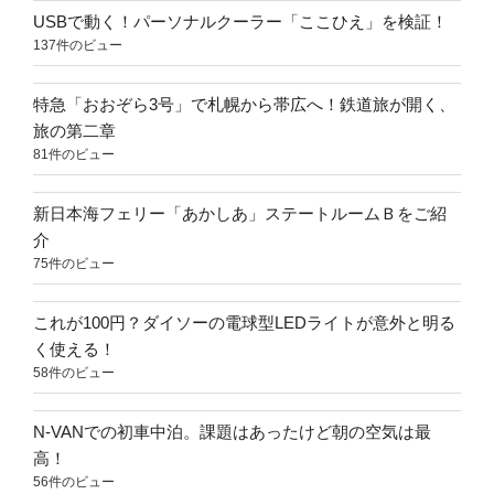
USBで動く！パーソナルクーラー「ここひえ」を検証！
137件のビュー
特急「おおぞら3号」で札幌から帯広へ！鉄道旅が開く、
旅の第二章
81件のビュー
新日本海フェリー「あかしあ」ステートルームＢをご紹
介
75件のビュー
これが100円？ダイソーの電球型LEDライトが意外と明る
く使える！
58件のビュー
N-VANでの初車中泊。課題はあったけど朝の空気は最
高！
56件のビュー