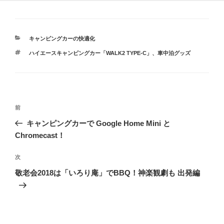
カ
キャンピングカーの快適化
テ
タ
ハイエースキャンピングカー「WALK2 TYPE-C」
、
車中泊グッズ
ゴ
グ
リ
ー
投
前
前
稿
の
キャンピングカーで Google Home Mini と
ナ
投
Chromecast！
ビ
稿
ゲ
次
次
の
ー
敬老会2018は「いろり庵」でBBQ！神楽観劇も 出発編
投
シ
稿
ョ
ン