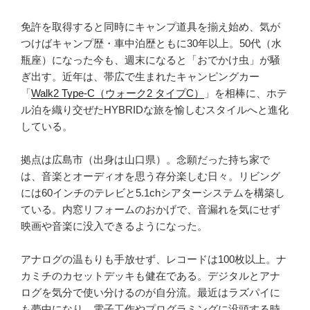
免許を取得すると同時にキャンプ道具を揃え始め、気が
つけばキャンプ歴・車中泊歴ともに30年以上。50代（水
瓶座）になった今も、週末になると「おでかけ虫」が騒
ぎ出す。近年は、帯広で生まれたキャンピングカー
「
Walk2 Type‑C（ウォーク2 タイプC）
」を相棒に、ホテ
ル泊を織り交ぜたHYBRIDな旅を愉しむスタイルへと進化
している。
拠点は広島市（出身は山口県）。念願だった持ち家で
は、音楽とオーディオを思う存分楽しむ日々。リビング
には60インチのテレビと5.1chシアターシステムを構築し
ている。内窓リフォームのおかげで、音漏れを気にせず
映画や音楽に没入できるようになった。
アナログの温もりも手放せず、レコードは100枚以上。ナ
カミチのカセットデッキも健在である。デジタルとアナ
ログを気分で使い分けるのが自分流。最近はラズパイに
も夢中になり、電子工作やプログラミングに没頭する時