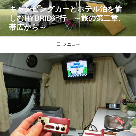
コ
キャンピングカーとホテル泊を愉
ン
しむHYBRID紀行 ～旅の第二章、
テ
ン
帯広から～
ツ
へ
メニュー
ス
キ
ッ
プ