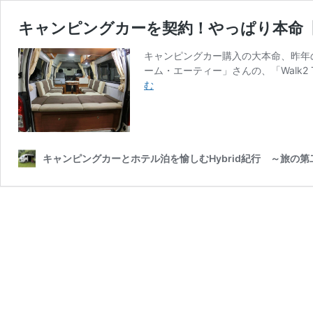
キャンピングカーを契約！やっぱり本命【Wal
キャンピングカー購入の大本命、昨年
ーム・エーティー」さんの、「Walk2 
キ
む
ャ
ン
ピ
ン
グ
キャンピングカーとホテル泊を愉しむHybrid紀行 ～旅の
カ
ー
を
契
約！
や
っ
ぱ
り
本